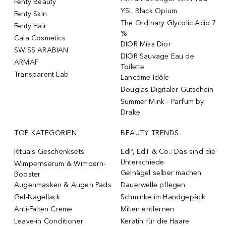
Fenty Beauty
YSL Black Opium
Fenty Skin
The Ordinary Glycolic Acid 7
Fenty Hair
%
Caia Cosmetics
DIOR Miss Dior
SWISS ARABIAN
DIOR Sauvage Eau de
ARMAF
Toilette
Transparent Lab
Lancôme Idôle
Douglas Digitaler Gutschein
Summer Mink - Parfum by
Drake
TOP KATEGORIEN
BEAUTY TRENDS
Rituals Geschenksets
EdP, EdT & Co.: Das sind die
Unterschiede
Wimpernserum & Wimpern-
Gelnägel selber machen
Booster
Augenmasken & Augen Pads
Dauerwelle pflegen
Gel-Nagellack
Schminke im Handgepäck
Anti-Falten Creme
Milien entfernen
Leave-in Conditioner
Keratin für die Haare