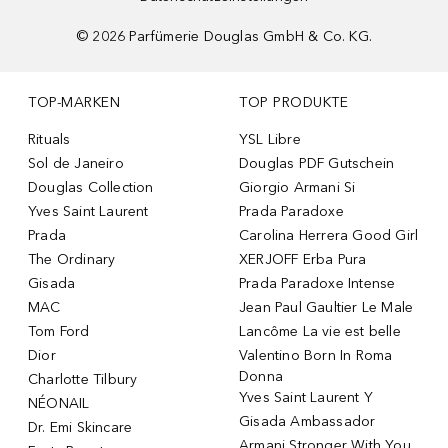
©
2026
Parfümerie Douglas GmbH & Co. KG.
TOP-MARKEN
TOP PRODUKTE
Rituals
YSL Libre
Sol de Janeiro
Douglas PDF Gutschein
Douglas Collection
Giorgio Armani Si
Yves Saint Laurent
Prada Paradoxe
Prada
Carolina Herrera Good Girl
The Ordinary
XERJOFF Erba Pura
Gisada
Prada Paradoxe Intense
MAC
Jean Paul Gaultier Le Male
Tom Ford
Lancôme La vie est belle
Dior
Valentino Born In Roma
Donna
Charlotte Tilbury
Yves Saint Laurent Y
NÉONAIL
Gisada Ambassador
Dr. Emi Skincare
Armani Stronger With You