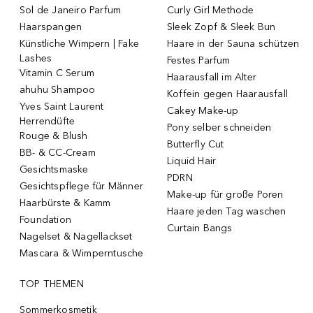
Sol de Janeiro Parfum
Curly Girl Methode
Haarspangen
Sleek Zopf & Sleek Bun
Künstliche Wimpern | Fake
Haare in der Sauna schützen
Lashes
Festes Parfum
Vitamin C Serum
Haarausfall im Alter
ahuhu Shampoo
Koffein gegen Haarausfall
Yves Saint Laurent
Cakey Make-up
Herrendüfte
Pony selber schneiden
Rouge & Blush
Butterfly Cut
BB- & CC-Cream
Liquid Hair
Gesichtsmaske
PDRN
Gesichtspflege für Männer
Make-up für große Poren
Haarbürste & Kamm
Haare jeden Tag waschen
Foundation
Curtain Bangs
Nagelset & Nagellackset
Mascara & Wimperntusche
TOP THEMEN
Sommerkosmetik