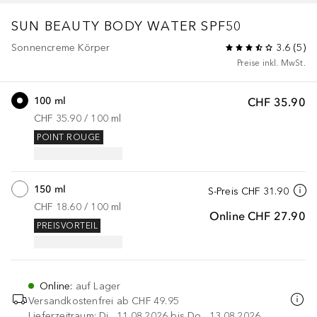
SUN BEAUTY
BODY WATER SPF50
Sonnencreme Körper
3.6
(
5
)
Preise inkl. MwSt.
100 ml
CHF 35.90
CHF 35.90
 / 
100
ml
POINT ROUGE
150 ml
S-Preis
CHF 31.90
CHF 18.60
 / 
100
ml
Online
CHF 27.90
PREISVORTEIL
Online
:
auf Lager
Versandkostenfrei ab
CHF 49.95
Lieferzeitraum: Di., 11.08.2026 bis Do., 13.08.2026