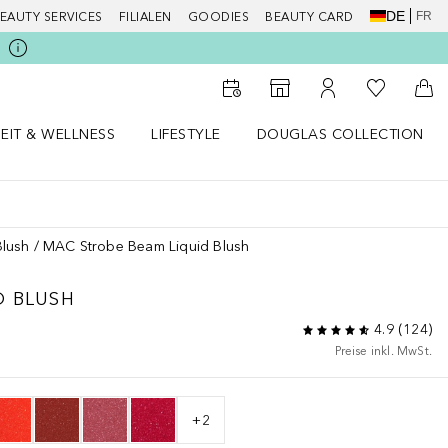
DE
FR
EAUTY SERVICES
FILIALEN
GOODIES
BEAUTY CARD
Zu Meiner 
Zum Storefinder
Zu Meinem Kunde
Zum
EIT & WELLNESS
LIFESTYLE
DOUGLAS COLLECTION
t & Wellness Menü öffnen
LIFESTYLE Menü öffnen
Douglas Collection Menü öf
Blush
MAC Strobe Beam Liquid Blush
D BLUSH
4.9
(
124
)
Preise inkl. MwSt.
+
2