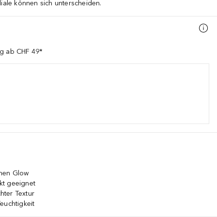
liale können sich unterscheiden.
ng ab CHF 49*
ichen Glow
kt geeignet
chter Textur
euchtigkeit