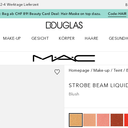
–4 Werktage Lieferzeit
B
: Bag ab CHF 89! Beauty Card Deal: Hair-Maske on top dazu.
Code:
HAIR
Zur Douglas Startseite
MAKE-UP
GESICHT
KÖRPER
HAARE
GESUNDH
ü öffnen
Make-up Menü öffnen
Gesicht Menü öffnen
Körper Menü öffnen
Haare Menü öffnen
Gesundhei
Homepage
Make-up
Teint
STROBE
BEAM LIQUI
Blush