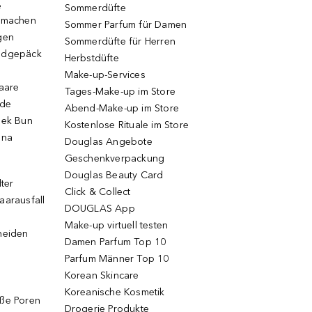
e
Sommerdüfte
r machen
Sommer Parfum für Damen
gen
Sommerdüfte für Herren
ndgepäck
Herbstdüfte
Make-up-Services
Haare
Tages-Make-up im Store
ode
Abend-Make-up im Store
eek Bun
Kostenlose Rituale im Store
una
Douglas Angebote
Geschenkverpackung
Douglas Beauty Card
lter
Click & Collect
aarausfall
DOUGLAS App
Make-up virtuell testen
neiden
Damen Parfum Top 10
Parfum Männer Top 10
Korean Skincare
Koreanische Kosmetik
oße Poren
Drogerie Produkte