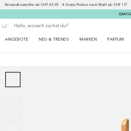
Versandkostenfrei ab CHF 49,95 4 Gratis-Proben nach Wahl ab CHF 10¹ 2
GRATIS
Gehe zurück
Suche ausführen
ANGEBOTE
NEU & TRENDS
MARKEN
PARFUM
ANGEBOTE Menü öffnen
NEU & TRENDS Menü öffnen
MARKEN Menü öffnen
Parfum Men