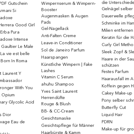
die Unterschied
PDF Gutschein
Wimpernserum & Wimpern-
Gelnägel selbe
Booster
rmani Si
Augenmasken & Augen
Dauerwelle pfle
radoxe
Pads
Schminke im Ha
Herrera Good Girl
Gel-Nagellack
Milien entfernen
Erba Pura
Anti-Falten Creme
Keratin für die 
radoxe Intense
Leave-in Conditioner
Curly Girl Meth
 Gaultier Le Male
Sol de Janeiro Parfum
Sleek Zopf & Sl
a vie est belle
Haarspangen
Haare in der Sa
o Born In Roma
Künstliche Wimpern | Fake
schützen
Lashes
Festes Parfum
t Laurent Y
Vitamin C Serum
Haarausfall im A
Ambassador
ahuhu Shampoo
Koffein gegen H
tronger With You
Yves Saint Laurent
Cakey Make-up
k Opium
Herrendüfte
Pony selber sch
ary Glycolic Acid
Rouge & Blush
Butterfly Cut
BB- & CC-Cream
s Dior
Liquid Hair
Gesichtsmaske
vage Eau de
PDRN
Gesichtspflege für Männer
Make-up für gr
Haarbürste & Kamm