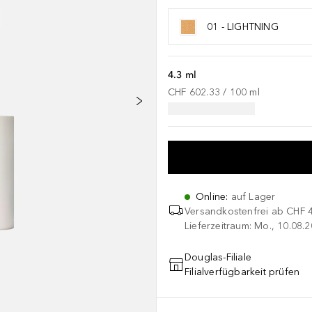
01 - LIGHTNING
4.3 ml
CHF 602.33
 / 
100
ml
Online
:
auf Lager
Versandkostenfrei ab
CHF 
Lieferzeitraum: Mo., 10.08.2
Douglas-Filiale
Filialverfügbarkeit prüfen