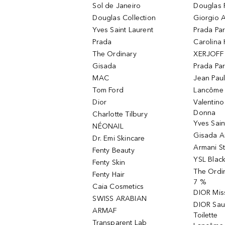
Sol de Janeiro
Douglas 
Douglas Collection
Giorgio A
Yves Saint Laurent
Prada Pa
Prada
Carolina 
The Ordinary
XERJOFF 
Gisada
Prada Pa
MAC
Jean Paul
Tom Ford
Lancôme L
Dior
Valentin
Donna
Charlotte Tilbury
Yves Sain
NÉONAIL
Gisada 
Dr. Emi Skincare
Armani S
Fenty Beauty
YSL Blac
Fenty Skin
The Ordin
Fenty Hair
7 %
Caia Cosmetics
DIOR Mis
SWISS ARABIAN
DIOR Sau
ARMAF
Toilette
Transparent Lab