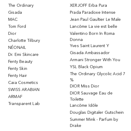
The Ordinary
XERJOFF Erba Pura
Gisada
Prada Paradoxe Intense
MAC
Jean Paul Gaultier Le Male
Tom Ford
Lancôme La vie est belle
Dior
Valentino Born In Roma
Donna
Charlotte Tilbury
Yves Saint Laurent Y
NÉONAIL
Gisada Ambassador
Dr. Emi Skincare
Armani Stronger With You
Fenty Beauty
YSL Black Opium
Fenty Skin
The Ordinary Glycolic Acid 7
Fenty Hair
%
Caia Cosmetics
DIOR Miss Dior
SWISS ARABIAN
DIOR Sauvage Eau de
ARMAF
Toilette
Transparent Lab
Lancôme Idôle
Douglas Digitaler Gutschein
Summer Mink - Parfum by
Drake