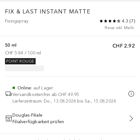
FIX & LAST INSTANT MATTE
Fixingspray
4.3
(
7
)
Preise inkl. MwSt.
50 ml
CHF 2.92
CHF 5.84
 / 
100
ml
POINT ROUGE
Online
:
auf Lager
Versandkostenfrei ab
CHF 49.95
Lieferzeitraum: Do., 13.08.2026 bis Sa., 15.08.2026
Douglas-Filiale
Filialverfügbarkeit prüfen
IN DEN WARENKORB