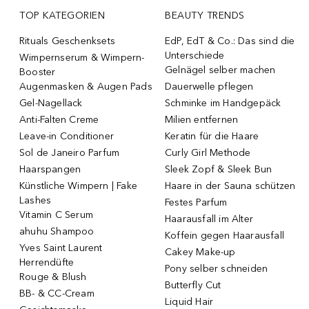
TOP KATEGORIEN
BEAUTY TRENDS
Rituals Geschenksets
EdP, EdT & Co.: Das sind die
Unterschiede
Wimpernserum & Wimpern-
Gelnägel selber machen
Booster
Augenmasken & Augen Pads
Dauerwelle pflegen
Gel-Nagellack
Schminke im Handgepäck
Anti-Falten Creme
Milien entfernen
Leave-in Conditioner
Keratin für die Haare
Sol de Janeiro Parfum
Curly Girl Methode
Haarspangen
Sleek Zopf & Sleek Bun
Künstliche Wimpern | Fake
Haare in der Sauna schützen
Lashes
Festes Parfum
Vitamin C Serum
Haarausfall im Alter
ahuhu Shampoo
Koffein gegen Haarausfall
Yves Saint Laurent
Cakey Make-up
Herrendüfte
Pony selber schneiden
Rouge & Blush
Butterfly Cut
BB- & CC-Cream
Liquid Hair