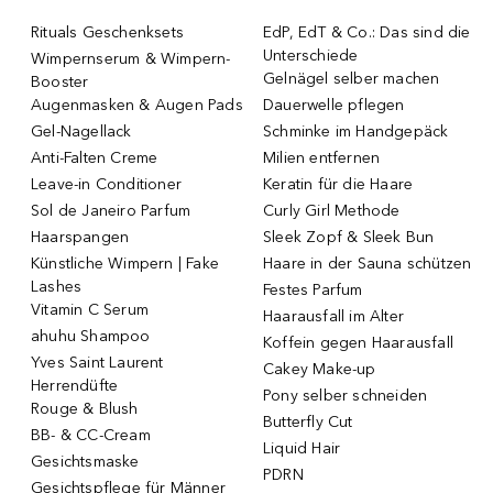
Rituals Geschenksets
EdP, EdT & Co.: Das sind die
Unterschiede
Wimpernserum & Wimpern-
Gelnägel selber machen
Booster
Augenmasken & Augen Pads
Dauerwelle pflegen
Gel-Nagellack
Schminke im Handgepäck
Anti-Falten Creme
Milien entfernen
Leave-in Conditioner
Keratin für die Haare
Sol de Janeiro Parfum
Curly Girl Methode
Haarspangen
Sleek Zopf & Sleek Bun
Künstliche Wimpern | Fake
Haare in der Sauna schützen
Lashes
Festes Parfum
Vitamin C Serum
Haarausfall im Alter
ahuhu Shampoo
Koffein gegen Haarausfall
Yves Saint Laurent
Cakey Make-up
Herrendüfte
Pony selber schneiden
Rouge & Blush
Butterfly Cut
BB- & CC-Cream
Liquid Hair
Gesichtsmaske
PDRN
Gesichtspflege für Männer