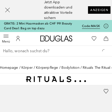
Jetzt App
[navigation.slideout.screenreader]
downloaden und
ANZEIGEN
attraktive Vorteile
sichern
GRATIS: 2 Mini Haarmasken ab CHF 99! Beauty
Code:
MASK
Card Deal: Bag on top dazu
Zur Douglas Startseite
Zu Meiner 
Menü öffnen
Zu Meinem Kundenkonto
Zum
Menü
Gehe zurück
Suche ausführen
Homepage
Körper
Körperpflege
Bodylotion
Rituals The Ritual