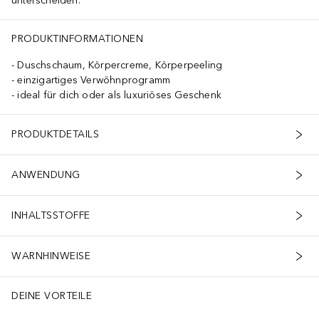
unterscheiden.
Propylene Glycol, Carbomer, Sodium Polyacrylate, Ceteareth-12, Phen
PRODUKTINFORMATIONEN
Duschschaum, Körpercreme, Körperpeeling
einzigartiges Verwöhnprogramm
ideal für dich oder als luxuriöses Geschenk
PRODUKTDETAILS
ANWENDUNG
INHALTSSTOFFE
WARNHINWEISE
DEINE VORTEILE