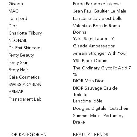
Gisada
Prada Paradoxe Intense
MAC
Jean Paul Gaultier Le Male
Tom Ford
Lancôme La vie est belle
Dior
Valentino Born In Roma
Donna
Charlotte Tilbury
Yves Saint Laurent Y
NÉONAIL
Gisada Ambassador
Dr. Emi Skincare
Armani Stronger With You
Fenty Beauty
YSL Black Opium
Fenty Skin
The Ordinary Glycolic Acid 7
Fenty Hair
%
Caia Cosmetics
DIOR Miss Dior
SWISS ARABIAN
DIOR Sauvage Eau de
ARMAF
Toilette
Transparent Lab
Lancôme Idôle
Douglas Digitaler Gutschein
Summer Mink - Parfum by
Drake
TOP KATEGORIEN
BEAUTY TRENDS