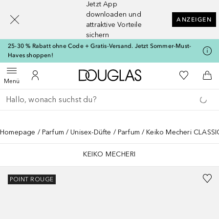
Jetzt App
[navigation.slideout.screenreader]
downloaden und
ANZEIGEN
attraktive Vorteile
sichern
25-30 % Rabatt ohne Code + Gratis-Versand. Jetzt Sommer-Must-
Haves shoppen!
Zur Douglas Startseite
Zu Meiner 
Menü öffnen
Zu Meinem Kundenkonto
Zum
Menü
Gehe zurück
Suche ausführen
Homepage
Parfum
Unisex-Düfte
Parfum
Keiko Mecheri CLAS
KEIKO MECHERI
POINT ROUGE