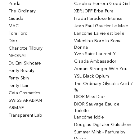
Prada
Carolina Herrera Good Girl
The Ordinary
XERJOFF Erba Pura
Gisada
Prada Paradoxe Intense
MAC
Jean Paul Gaultier Le Male
Tom Ford
Lancôme La vie est belle
Dior
Valentino Born In Roma
Donna
Charlotte Tilbury
Yves Saint Laurent Y
NÉONAIL
Gisada Ambassador
Dr. Emi Skincare
Armani Stronger With You
Fenty Beauty
YSL Black Opium
Fenty Skin
The Ordinary Glycolic Acid 7
Fenty Hair
%
Caia Cosmetics
DIOR Miss Dior
SWISS ARABIAN
DIOR Sauvage Eau de
ARMAF
Toilette
Transparent Lab
Lancôme Idôle
Douglas Digitaler Gutschein
Summer Mink - Parfum by
Drake