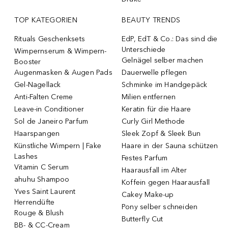
TOP KATEGORIEN
BEAUTY TRENDS
Rituals Geschenksets
EdP, EdT & Co.: Das sind die
Unterschiede
Wimpernserum & Wimpern-
Gelnägel selber machen
Booster
Augenmasken & Augen Pads
Dauerwelle pflegen
Gel-Nagellack
Schminke im Handgepäck
Anti-Falten Creme
Milien entfernen
Leave-in Conditioner
Keratin für die Haare
Sol de Janeiro Parfum
Curly Girl Methode
Haarspangen
Sleek Zopf & Sleek Bun
Künstliche Wimpern | Fake
Haare in der Sauna schützen
Lashes
Festes Parfum
Vitamin C Serum
Haarausfall im Alter
ahuhu Shampoo
Koffein gegen Haarausfall
Yves Saint Laurent
Cakey Make-up
Herrendüfte
Pony selber schneiden
Rouge & Blush
Butterfly Cut
BB- & CC-Cream