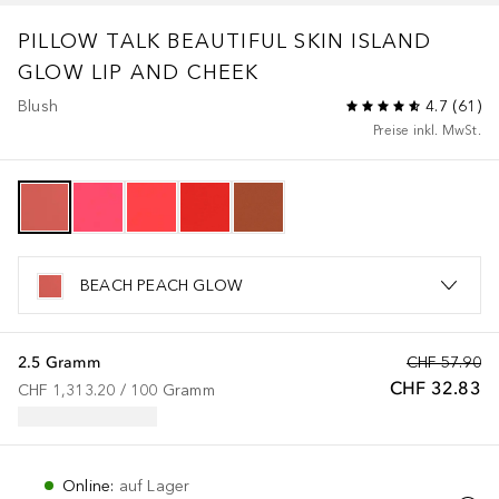
PILLOW TALK
BEAUTIFUL SKIN ISLAND
GLOW LIP AND CHEEK
Blush
4.7
(
61
)
Preise inkl. MwSt.
BEACH PEACH GLOW
2.5 Gramm
CHF 57.90
CHF 32.83
CHF 1,313.20
 / 
100
Gramm
Online
:
auf Lager