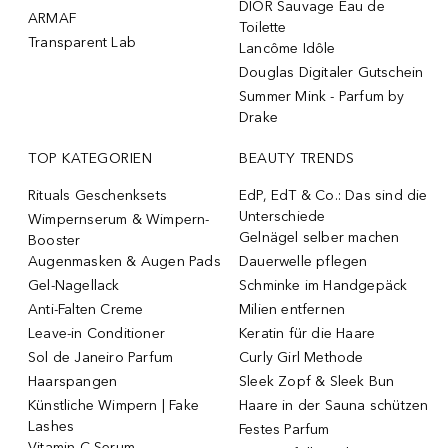
DIOR Sauvage Eau de
ARMAF
Toilette
Transparent Lab
Lancôme Idôle
Douglas Digitaler Gutschein
Summer Mink - Parfum by
Drake
TOP KATEGORIEN
BEAUTY TRENDS
Rituals Geschenksets
EdP, EdT & Co.: Das sind die
Unterschiede
Wimpernserum & Wimpern-
Gelnägel selber machen
Booster
Augenmasken & Augen Pads
Dauerwelle pflegen
Gel-Nagellack
Schminke im Handgepäck
Anti-Falten Creme
Milien entfernen
Leave-in Conditioner
Keratin für die Haare
Sol de Janeiro Parfum
Curly Girl Methode
Haarspangen
Sleek Zopf & Sleek Bun
Künstliche Wimpern | Fake
Haare in der Sauna schützen
Lashes
Festes Parfum
Vitamin C Serum