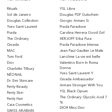
Rituals
YSL Libre
Sol de Janeiro
Douglas PDF Gutschein
Douglas Collection
Giorgio Armani Si
Yves Saint Laurent
Prada Paradoxe
Prada
Carolina Herrera Good Girl
The Ordinary
XERJOFF Erba Pura
Gisada
Prada Paradoxe Intense
MAC
Jean Paul Gaultier Le Male
Tom Ford
Lancôme La vie est belle
Dior
Valentino Born In Roma
Donna
Charlotte Tilbury
Yves Saint Laurent Y
NÉONAIL
Gisada Ambassador
Dr. Emi Skincare
Armani Stronger With You
Fenty Beauty
YSL Black Opium
Fenty Skin
The Ordinary Glycolic Acid 7
Fenty Hair
%
Caia Cosmetics
DIOR Miss Dior
SWISS ARABIAN