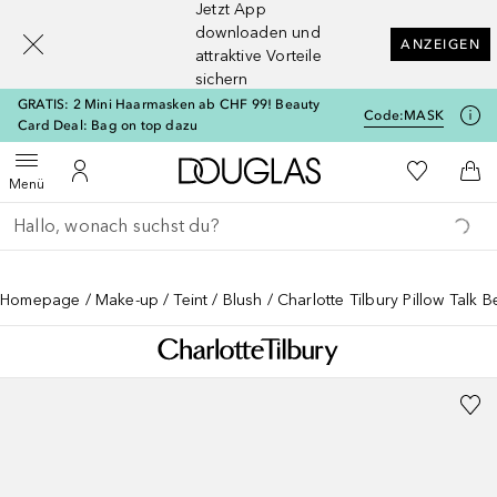
Jetzt App
[navigation.slideout.screenreader]
downloaden und
ANZEIGEN
attraktive Vorteile
sichern
GRATIS: 2 Mini Haarmasken ab CHF 99! Beauty
Code:
MASK
Card Deal: Bag on top dazu
Zur Douglas Startseite
Zu Meiner 
Menü öffnen
Zu Meinem Kundenkonto
Zum
Menü
Gehe zurück
Suche ausführen
Homepage
Make-up
Teint
Blush
Charlotte Tilbury Pillow Talk 