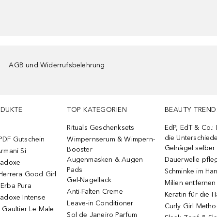
AGB und Widerrufsbelehrung
ODUKTE
TOP KATEGORIEN
BEAUTY TREND
Rituals Geschenksets
EdP, EdT & Co.:
die Unterschied
PDF Gutschein
Wimpernserum & Wimpern-
Gelnägel selbe
Booster
rmani Si
Augenmasken & Augen
Dauerwelle pfle
radoxe
Pads
Schminke im Ha
Herrera Good Girl
Gel-Nagellack
Milien entfernen
Erba Pura
Anti-Falten Creme
Keratin für die 
radoxe Intense
Leave-in Conditioner
Curly Girl Meth
 Gaultier Le Male
Sol de Janeiro Parfum