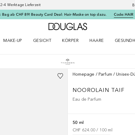
–4 Werktage Lieferzeit
B
: Bag ab CHF 89! Beauty Card Deal: Hair-Maske on top dazu.
Code:
HAIR
Zur Douglas Startseite
MAKE-UP
GESICHT
KÖRPER
HAARE
GESUNDH
ü öffnen
Make-up Menü öffnen
Gesicht Menü öffnen
Körper Menü öffnen
Haare Menü öffnen
Gesundhei
Homepage
Parfum
Unisex-Dü
NOOROLAIN TAIF
Eau de Parfum
50 ml
CHF 624.00
 / 
100
ml