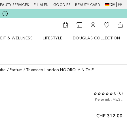
DE
FR
EAUTY SERVICES
FILIALEN
GOODIES
BEAUTY CARD
Zu Meiner 
Zum Storefinder
Zu Meinem Kunde
Zum
EIT & WELLNESS
LIFESTYLE
DOUGLAS COLLECTION
t & Wellness Menü öffnen
LIFESTYLE Menü öffnen
Douglas Collection Menü öf
fte
Parfum
Thameen London NOOROLAIN TAIF
0
(
0
)
Preise inkl. MwSt.
CHF 312.00