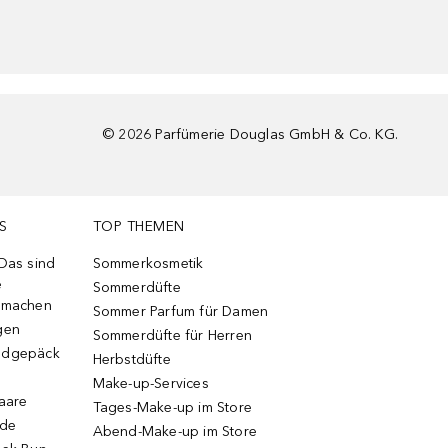
©
2026
Parfümerie Douglas GmbH & Co. KG.
S
TOP THEMEN
 Das sind
Sommerkosmetik
e
Sommerdüfte
r machen
Sommer Parfum für Damen
gen
Sommerdüfte für Herren
ndgepäck
Herbstdüfte
Make-up-Services
Haare
Tages-Make-up im Store
ode
Abend-Make-up im Store