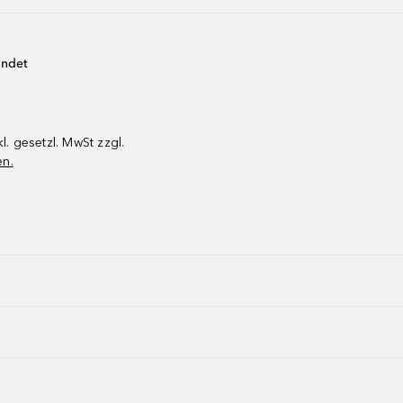
endet
kl. gesetzl. MwSt zzgl.
en.