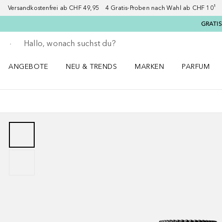
Versandkostenfrei ab CHF 49,95 4 Gratis-Proben nach Wahl ab CHF 10¹ 2
GRATIS
Gehe zurück
Suche ausführen
ANGEBOTE
NEU & TRENDS
MARKEN
PARFUM
ANGEBOTE Menü öffnen
NEU & TRENDS Menü öffnen
MARKEN Menü öffnen
Parfum Men