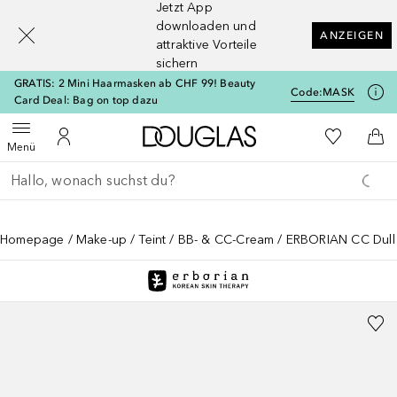
Jetzt App
[navigation.slideout.screenreader]
downloaden und
ANZEIGEN
attraktive Vorteile
sichern
GRATIS: 2 Mini Haarmasken ab CHF 99! Beauty
Code:
MASK
Card Deal: Bag on top dazu
Zur Douglas Startseite
Zu Meiner 
Menü öffnen
Zu Meinem Kundenkonto
Zum
Menü
Gehe zurück
Suche ausführen
Homepage
Make-up
Teint
BB- & CC-Cream
ERBORIAN CC Dull 