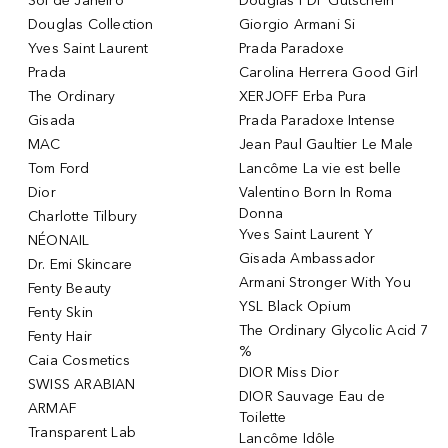
Sol de Janeiro
Douglas PDF Gutschein
Douglas Collection
Giorgio Armani Si
Yves Saint Laurent
Prada Paradoxe
Prada
Carolina Herrera Good Girl
The Ordinary
XERJOFF Erba Pura
Gisada
Prada Paradoxe Intense
MAC
Jean Paul Gaultier Le Male
Tom Ford
Lancôme La vie est belle
Dior
Valentino Born In Roma
Donna
Charlotte Tilbury
Yves Saint Laurent Y
NÉONAIL
Gisada Ambassador
Dr. Emi Skincare
Armani Stronger With You
Fenty Beauty
YSL Black Opium
Fenty Skin
The Ordinary Glycolic Acid 7
Fenty Hair
%
Caia Cosmetics
DIOR Miss Dior
SWISS ARABIAN
DIOR Sauvage Eau de
ARMAF
Toilette
Transparent Lab
Lancôme Idôle