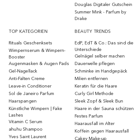
Douglas Digitaler Gutschein
Summer Mink - Parfum by
Drake
TOP KATEGORIEN
BEAUTY TRENDS
Rituals Geschenksets
EdP, EdT & Co.: Das sind die
Unterschiede
Wimpernserum & Wimpern-
Gelnägel selber machen
Booster
Augenmasken & Augen Pads
Dauerwelle pflegen
Gel-Nagellack
Schminke im Handgepäck
Anti-Falten Creme
Milien entfernen
Leave-in Conditioner
Keratin für die Haare
Sol de Janeiro Parfum
Curly Girl Methode
Haarspangen
Sleek Zopf & Sleek Bun
Künstliche Wimpern | Fake
Haare in der Sauna schützen
Lashes
Festes Parfum
Vitamin C Serum
Haarausfall im Alter
ahuhu Shampoo
Koffein gegen Haarausfall
Yves Saint Laurent
Cakey Make-up