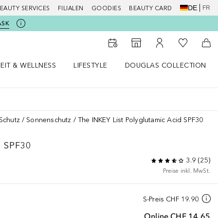
DE
FR
EAUTY SERVICES
FILIALEN
GOODIES
BEAUTY CARD
ASK
Zu Meiner 
Zum Storefinder
Zu Meinem Kunde
Zum
EIT & WELLNESS
LIFESTYLE
DOUGLAS COLLECTION
t & Wellness Menü öffnen
LIFESTYLE Menü öffnen
Douglas Collection Menü öf
Schutz
Sonnenschutz
The INKEY List Polyglutamic Acid SPF30
 SPF30
3.9
(
25
)
Preise inkl. MwSt.
S-Preis
CHF 19.90
Online
CHF 14.65