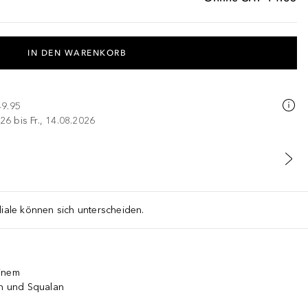
IN DEN WARENKORB
49.95
26 bis Fr., 14.08.2026
liale können sich unterscheiden.
einem
in und Squalan