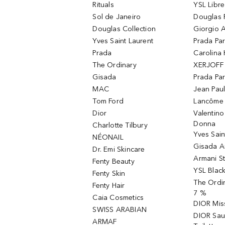
Rituals
YSL Libre
Sol de Janeiro
Douglas 
Douglas Collection
Giorgio A
Yves Saint Laurent
Prada Pa
Prada
Carolina 
The Ordinary
XERJOFF 
Gisada
Prada Pa
MAC
Jean Paul
Tom Ford
Lancôme L
Dior
Valentin
Donna
Charlotte Tilbury
Yves Sain
NÉONAIL
Gisada 
Dr. Emi Skincare
Armani S
Fenty Beauty
YSL Blac
Fenty Skin
The Ordin
Fenty Hair
7 %
Caia Cosmetics
DIOR Mis
SWISS ARABIAN
DIOR Sau
ARMAF