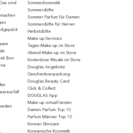
 Das sind
Sommerkosmetik
e
Sommerdüfte
r machen
Sommer Parfum für Damen
gen
Sommerdüfte für Herren
ndgepäck
Herbstdüfte
Make-up-Services
Haare
Tages-Make-up im Store
ode
Abend-Make-up im Store
eek Bun
Kostenlose Rituale im Store
una
Douglas Angebote
Geschenkverpackung
Douglas Beauty Card
lter
Click & Collect
aarausfall
DOUGLAS App
Make-up virtuell testen
neiden
Damen Parfum Top 10
Parfum Männer Top 10
Korean Skincare
Koreanische Kosmetik