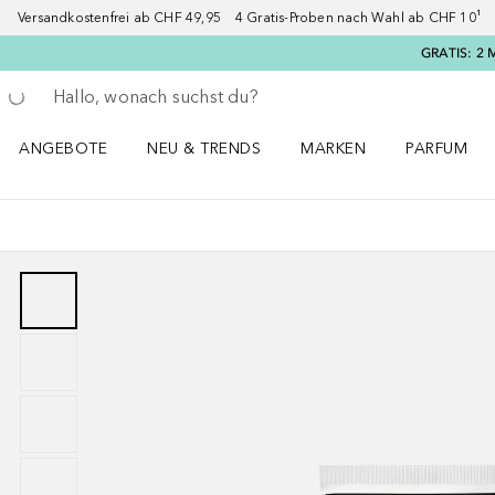
Versandkostenfrei ab CHF 49,95 4 Gratis-Proben nach Wahl ab CHF 10¹ 2
GRATIS: 2 
Gehe zurück
Suche ausführen
ANGEBOTE
NEU & TRENDS
MARKEN
PARFUM
ANGEBOTE Menü öffnen
NEU & TRENDS Menü öffnen
MARKEN Menü öffnen
Parfum Men