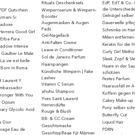
Rituals Geschenksets
EdP, EdT & Co.:
die Unterschied
PDF Gutschein
Wimpernserum & Wimpern-
Gelnägel selbe
Booster
rmani Si
Augenmasken & Augen
Dauerwelle pfle
radoxe
Pads
Schminke im Ha
Herrera Good Girl
Gel-Nagellack
Milien entfernen
Erba Pura
Anti-Falten Creme
Keratin für die 
radoxe Intense
Leave-in Conditioner
Curly Girl Meth
 Gaultier Le Male
Sol de Janeiro Parfum
Sleek Zopf & Sl
a vie est belle
Haarspangen
Haare in der Sa
o Born In Roma
Künstliche Wimpern | Fake
schützen
Lashes
Festes Parfum
t Laurent Y
Vitamin C Serum
Haarausfall im A
Ambassador
ahuhu Shampoo
Koffein gegen H
tronger With You
Yves Saint Laurent
Cakey Make-up
k Opium
Herrendüfte
Pony selber sch
ary Glycolic Acid
Rouge & Blush
Butterfly Cut
BB- & CC-Cream
s Dior
Liquid Hair
Gesichtsmaske
vage Eau de
PDRN
Gesichtspflege für Männer