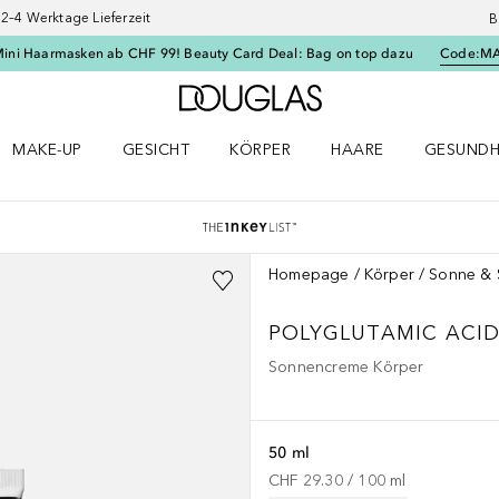
–4 Werktage Lieferzeit
B
Mini Haarmasken ab CHF 99! Beauty Card Deal: Bag on top dazu
Code:
M
Zur Douglas Startseite
MAKE-UP
GESICHT
KÖRPER
HAARE
GESUNDH
ü öffnen
Make-up Menü öffnen
Gesicht Menü öffnen
Körper Menü öffnen
Haare Menü öffnen
Gesundhei
Homepage
Körper
Sonne & 
POLYGLUTAMIC ACID
Sonnencreme Körper
50 ml
CHF 29.30
 / 
100
ml