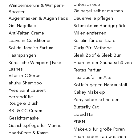
Unterschiede
Wimpernserum & Wimpern-
Gelnägel selber machen
Booster
Augenmasken & Augen Pads
Dauerwelle pflegen
Gel-Nagellack
Schminke im Handgepäck
Anti-Falten Creme
Milien entfernen
Leave-in Conditioner
Keratin für die Haare
Sol de Janeiro Parfum
Curly Girl Methode
Haarspangen
Sleek Zopf & Sleek Bun
Künstliche Wimpern | Fake
Haare in der Sauna schützen
Lashes
Festes Parfum
Vitamin C Serum
Haarausfall im Alter
ahuhu Shampoo
Koffein gegen Haarausfall
Yves Saint Laurent
Cakey Make-up
Herrendüfte
Pony selber schneiden
Rouge & Blush
Butterfly Cut
BB- & CC-Cream
Liquid Hair
Gesichtsmaske
PDRN
Gesichtspflege für Männer
Make-up für große Poren
Haarbürste & Kamm
Haare jeden Tag waschen