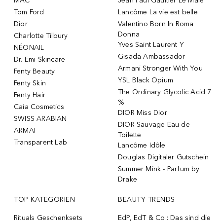
MAC
Jean Paul Gaultier Le Male
Tom Ford
Lancôme La vie est belle
Dior
Valentino Born In Roma
Donna
Charlotte Tilbury
Yves Saint Laurent Y
NÉONAIL
Gisada Ambassador
Dr. Emi Skincare
Armani Stronger With You
Fenty Beauty
YSL Black Opium
Fenty Skin
The Ordinary Glycolic Acid 7
Fenty Hair
%
Caia Cosmetics
DIOR Miss Dior
SWISS ARABIAN
DIOR Sauvage Eau de
ARMAF
Toilette
Transparent Lab
Lancôme Idôle
Douglas Digitaler Gutschein
Summer Mink - Parfum by
Drake
TOP KATEGORIEN
BEAUTY TRENDS
Rituals Geschenksets
EdP, EdT & Co.: Das sind die