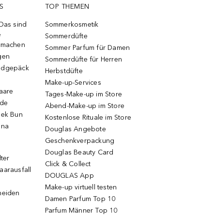
S
TOP THEMEN
 Das sind
Sommerkosmetik
e
Sommerdüfte
r machen
Sommer Parfum für Damen
gen
Sommerdüfte für Herren
ndgepäck
Herbstdüfte
Make-up-Services
Haare
Tages-Make-up im Store
ode
Abend-Make-up im Store
eek Bun
Kostenlose Rituale im Store
una
Douglas Angebote
Geschenkverpackung
Douglas Beauty Card
lter
Click & Collect
aarausfall
DOUGLAS App
Make-up virtuell testen
neiden
Damen Parfum Top 10
Parfum Männer Top 10