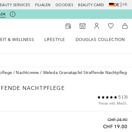
DE
FR
EAUTY SERVICES
FILIALEN
GOODIES
BEAUTY CARD
ASK
Zu Meiner 
Zum Storefinder
Zu Meinem Kunde
Zum
EIT & WELLNESS
LIFESTYLE
DOUGLAS COLLECTION
t & Wellness Menü öffnen
LIFESTYLE Menü öffnen
Douglas Collection Menü öf
pflege
Nachtcreme
Weleda Granatapfel Straffende Nachtpflege
FFENDE NACHTPFLEGE
5
(
3
)
Preise inkl. MwSt.
CHF 24.90
CHF 19.00