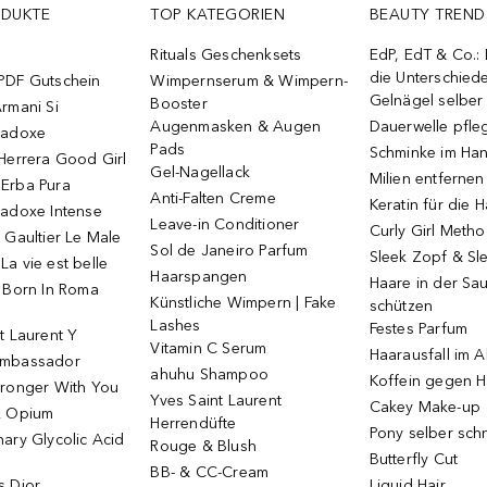
ODUKTE
TOP KATEGORIEN
BEAUTY TREND
Rituals Geschenksets
EdP, EdT & Co.:
die Unterschied
PDF Gutschein
Wimpernserum & Wimpern-
Gelnägel selbe
Booster
rmani Si
Augenmasken & Augen
Dauerwelle pfle
radoxe
Pads
Schminke im Ha
Herrera Good Girl
Gel-Nagellack
Milien entfernen
Erba Pura
Anti-Falten Creme
Keratin für die 
radoxe Intense
Leave-in Conditioner
Curly Girl Meth
 Gaultier Le Male
Sol de Janeiro Parfum
Sleek Zopf & Sl
a vie est belle
Haarspangen
Haare in der Sa
o Born In Roma
Künstliche Wimpern | Fake
schützen
Lashes
Festes Parfum
t Laurent Y
Vitamin C Serum
Haarausfall im A
Ambassador
ahuhu Shampoo
Koffein gegen H
tronger With You
Yves Saint Laurent
Cakey Make-up
k Opium
Herrendüfte
Pony selber sch
ary Glycolic Acid
Rouge & Blush
Butterfly Cut
BB- & CC-Cream
s Dior
Liquid Hair