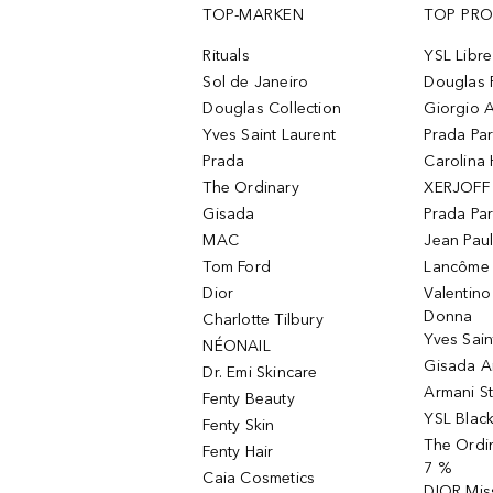
TOP-MARKEN
TOP PR
Rituals
YSL Libre
Sol de Janeiro
Douglas 
Douglas Collection
Giorgio A
Yves Saint Laurent
Prada Pa
Prada
Carolina 
The Ordinary
XERJOFF 
Gisada
Prada Pa
MAC
Jean Paul
Tom Ford
Lancôme L
Dior
Valentin
Donna
Charlotte Tilbury
Yves Sain
NÉONAIL
Gisada 
Dr. Emi Skincare
Armani S
Fenty Beauty
YSL Blac
Fenty Skin
The Ordin
Fenty Hair
7 %
Caia Cosmetics
DIOR Mis