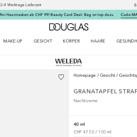
–4 Werktage Lieferzeit
B
Mini Haarmasken ab CHF 99! Beauty Card Deal: Bag on top dazu
Code:
M
Zur Douglas Startseite
MAKE-UP
GESICHT
KÖRPER
HAARE
GESUNDH
ü öffnen
Make-up Menü öffnen
Gesicht Menü öffnen
Körper Menü öffnen
Haare Menü öffnen
Gesundhei
Homepage
Gesicht
Gesichts
GRANATAPFEL
STRA
Nachtcreme
40 ml
CHF 47.50
 / 
100
ml