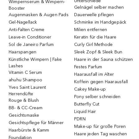
Unterschiede
Wimpernserum & Wimpern-
Gelnägel selber machen
Booster
Augenmasken & Augen Pads
Dauerwelle pflegen
Gel-Nagellack
Schminke im Handgepäck
Anti-Falten Creme
Milien entfernen
Leave-in Conditioner
Keratin für die Haare
Sol de Janeiro Parfum
Curly Girl Methode
Haarspangen
Sleek Zopf & Sleek Bun
Künstliche Wimpern | Fake
Haare in der Sauna schützen
Lashes
Festes Parfum
Vitamin C Serum
Haarausfall im Alter
ahuhu Shampoo
Koffein gegen Haarausfall
Yves Saint Laurent
Cakey Make-up
Herrendüfte
Pony selber schneiden
Rouge & Blush
Butterfly Cut
BB- & CC-Cream
Liquid Hair
Gesichtsmaske
PDRN
Gesichtspflege für Männer
Make-up für große Poren
Haarbürste & Kamm
Haare jeden Tag waschen
Foundation