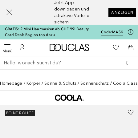
Jetzt App
[navigation.slideout.screenreader]
downloaden und
ANZEIGEN
attraktive Vorteile
sichern
GRATIS: 2 Mini Haarmasken ab CHF 99! Beauty
Code:
MASK
Card Deal: Bag on top dazu
Zur Douglas Startseite
Zu Meiner 
Menü öffnen
Zu Meinem Kundenkonto
Zum
Menü
Gehe zurück
Suche ausführen
Homepage
Körper
Sonne & Schutz
Sonnenschutz
Coola Class
POINT ROUGE