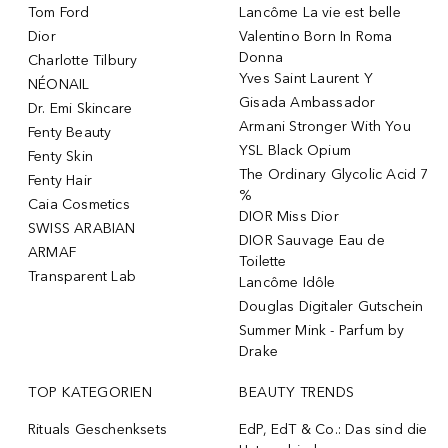
Tom Ford
Lancôme La vie est belle
Dior
Valentino Born In Roma
Donna
Charlotte Tilbury
Yves Saint Laurent Y
NÉONAIL
Gisada Ambassador
Dr. Emi Skincare
Armani Stronger With You
Fenty Beauty
YSL Black Opium
Fenty Skin
The Ordinary Glycolic Acid 7
Fenty Hair
%
Caia Cosmetics
DIOR Miss Dior
SWISS ARABIAN
DIOR Sauvage Eau de
ARMAF
Toilette
Transparent Lab
Lancôme Idôle
Douglas Digitaler Gutschein
Summer Mink - Parfum by
Drake
TOP KATEGORIEN
BEAUTY TRENDS
Rituals Geschenksets
EdP, EdT & Co.: Das sind die