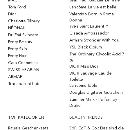
MAC
Jean Paul Gaultier Le Male
Tom Ford
Lancôme La vie est belle
Dior
Valentino Born In Roma
Donna
Charlotte Tilbury
Yves Saint Laurent Y
NÉONAIL
Gisada Ambassador
Dr. Emi Skincare
Armani Stronger With You
Fenty Beauty
YSL Black Opium
Fenty Skin
The Ordinary Glycolic Acid 7
Fenty Hair
%
Caia Cosmetics
DIOR Miss Dior
SWISS ARABIAN
DIOR Sauvage Eau de
ARMAF
Toilette
Transparent Lab
Lancôme Idôle
Douglas Digitaler Gutschein
Summer Mink - Parfum by
Drake
TOP KATEGORIEN
BEAUTY TRENDS
Rituals Geschenksets
EdP, EdT & Co.: Das sind die