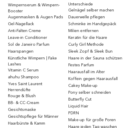
Unterschiede
Wimpernserum & Wimpern-
Gelnägel selber machen
Booster
Augenmasken & Augen Pads
Dauerwelle pflegen
Gel-Nagellack
Schminke im Handgepäck
Anti-Falten Creme
Milien entfernen
Leave-in Conditioner
Keratin für die Haare
Sol de Janeiro Parfum
Curly Girl Methode
Haarspangen
Sleek Zopf & Sleek Bun
Künstliche Wimpern | Fake
Haare in der Sauna schützen
Lashes
Festes Parfum
Vitamin C Serum
Haarausfall im Alter
ahuhu Shampoo
Koffein gegen Haarausfall
Yves Saint Laurent
Cakey Make-up
Herrendüfte
Pony selber schneiden
Rouge & Blush
Butterfly Cut
BB- & CC-Cream
Liquid Hair
Gesichtsmaske
PDRN
Gesichtspflege für Männer
Make-up für große Poren
Haarbürste & Kamm
Haare jeden Tag waschen