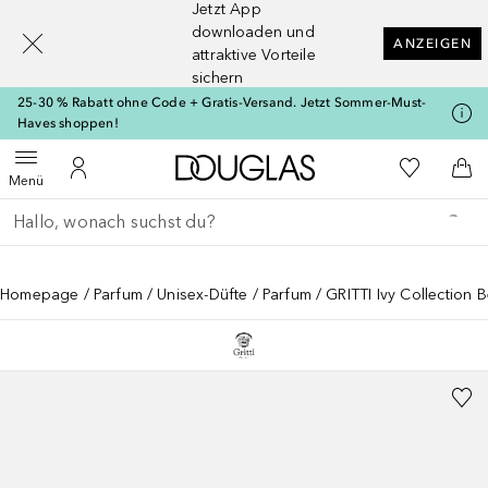
Jetzt App
[navigation.slideout.screenreader]
downloaden und
ANZEIGEN
attraktive Vorteile
sichern
25-30 % Rabatt ohne Code + Gratis-Versand. Jetzt Sommer-Must-
Haves shoppen!
Zur Douglas Startseite
Zu Meiner 
Menü öffnen
Zu Meinem Kundenkonto
Zum
Menü
Gehe zurück
Suche ausführen
Homepage
Parfum
Unisex-Düfte
Parfum
GRITTI Ivy Collection