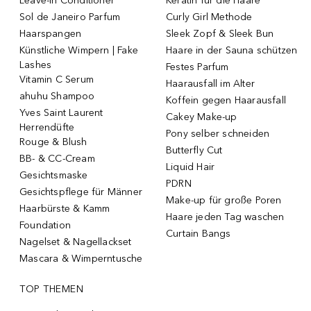
Leave-in Conditioner
Keratin für die Haare
Sol de Janeiro Parfum
Curly Girl Methode
Haarspangen
Sleek Zopf & Sleek Bun
Künstliche Wimpern | Fake
Haare in der Sauna schützen
Lashes
Festes Parfum
Vitamin C Serum
Haarausfall im Alter
ahuhu Shampoo
Koffein gegen Haarausfall
Yves Saint Laurent
Cakey Make-up
Herrendüfte
Pony selber schneiden
Rouge & Blush
Butterfly Cut
BB- & CC-Cream
Liquid Hair
Gesichtsmaske
PDRN
Gesichtspflege für Männer
Make-up für große Poren
Haarbürste & Kamm
Haare jeden Tag waschen
Foundation
Curtain Bangs
Nagelset & Nagellackset
Mascara & Wimperntusche
TOP THEMEN