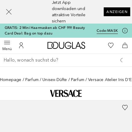
Jetzt App
[navigation.slideout.screenreader]
downloaden und
ANZEIGEN
attraktive Vorteile
sichern
GRATIS: 2 Mini Haarmasken ab CHF 99! Beauty
Code:
MASK
Card Deal: Bag on top dazu
Zur Douglas Startseite
Zu Meiner 
Menü öffnen
Zu Meinem Kundenkonto
Zum
Menü
Gehe zurück
Suche ausführen
Homepage
Parfum
Unisex-Düfte
Parfum
Versace Atelier Iris D'El