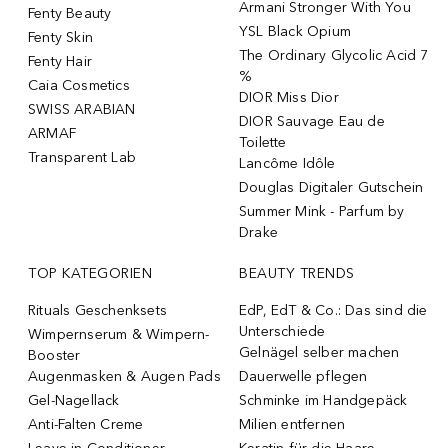
Armani Stronger With You
Fenty Beauty
YSL Black Opium
Fenty Skin
The Ordinary Glycolic Acid 7
Fenty Hair
%
Caia Cosmetics
DIOR Miss Dior
SWISS ARABIAN
DIOR Sauvage Eau de
ARMAF
Toilette
Transparent Lab
Lancôme Idôle
Douglas Digitaler Gutschein
Summer Mink - Parfum by
Drake
TOP KATEGORIEN
BEAUTY TRENDS
Rituals Geschenksets
EdP, EdT & Co.: Das sind die
Unterschiede
Wimpernserum & Wimpern-
Gelnägel selber machen
Booster
Augenmasken & Augen Pads
Dauerwelle pflegen
Gel-Nagellack
Schminke im Handgepäck
Anti-Falten Creme
Milien entfernen