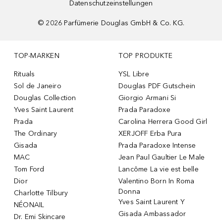
Datenschutzeinstellungen
©
2026
Parfümerie Douglas GmbH & Co. KG.
TOP-MARKEN
TOP PRODUKTE
Rituals
YSL Libre
Sol de Janeiro
Douglas PDF Gutschein
Douglas Collection
Giorgio Armani Si
Yves Saint Laurent
Prada Paradoxe
Prada
Carolina Herrera Good Girl
The Ordinary
XERJOFF Erba Pura
Gisada
Prada Paradoxe Intense
MAC
Jean Paul Gaultier Le Male
Tom Ford
Lancôme La vie est belle
Dior
Valentino Born In Roma
Donna
Charlotte Tilbury
Yves Saint Laurent Y
NÉONAIL
Gisada Ambassador
Dr. Emi Skincare