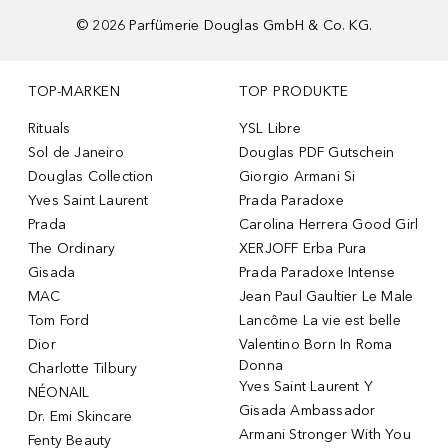
©
2026
Parfümerie Douglas GmbH & Co. KG.
TOP-MARKEN
TOP PRODUKTE
Rituals
YSL Libre
Sol de Janeiro
Douglas PDF Gutschein
Douglas Collection
Giorgio Armani Si
Yves Saint Laurent
Prada Paradoxe
Prada
Carolina Herrera Good Girl
The Ordinary
XERJOFF Erba Pura
Gisada
Prada Paradoxe Intense
MAC
Jean Paul Gaultier Le Male
Tom Ford
Lancôme La vie est belle
Dior
Valentino Born In Roma
Donna
Charlotte Tilbury
Yves Saint Laurent Y
NÉONAIL
Gisada Ambassador
Dr. Emi Skincare
Armani Stronger With You
Fenty Beauty