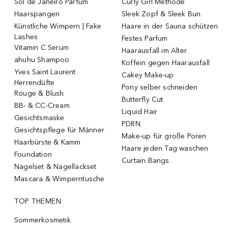
Sol de Janeiro Parfum
Curly Girl Methode
Haarspangen
Sleek Zopf & Sleek Bun
Künstliche Wimpern | Fake
Haare in der Sauna schützen
Lashes
Festes Parfum
Vitamin C Serum
Haarausfall im Alter
ahuhu Shampoo
Koffein gegen Haarausfall
Yves Saint Laurent
Cakey Make-up
Herrendüfte
Pony selber schneiden
Rouge & Blush
Butterfly Cut
BB- & CC-Cream
Liquid Hair
Gesichtsmaske
PDRN
Gesichtspflege für Männer
Make-up für große Poren
Haarbürste & Kamm
Haare jeden Tag waschen
Foundation
Curtain Bangs
Nagelset & Nagellackset
Mascara & Wimperntusche
TOP THEMEN
Sommerkosmetik