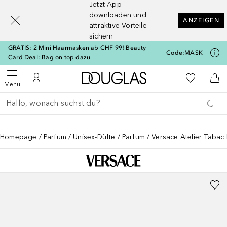
Jetzt App
[navigation.slideout.screenreader]
downloaden und
ANZEIGEN
attraktive Vorteile
sichern
GRATIS: 2 Mini Haarmasken ab CHF 99! Beauty
Code:
MASK
Card Deal: Bag on top dazu
Zur Douglas Startseite
Zu Meiner 
Menü öffnen
Zu Meinem Kundenkonto
Zum
Menü
Gehe zurück
Suche ausführen
Homepage
Parfum
Unisex-Düfte
Parfum
Versace Atelier Tabac 