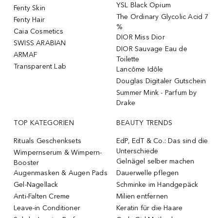
YSL Black Opium
Fenty Skin
The Ordinary Glycolic Acid 7
Fenty Hair
%
Caia Cosmetics
DIOR Miss Dior
SWISS ARABIAN
DIOR Sauvage Eau de
ARMAF
Toilette
Transparent Lab
Lancôme Idôle
Douglas Digitaler Gutschein
Summer Mink - Parfum by
Drake
TOP KATEGORIEN
BEAUTY TRENDS
Rituals Geschenksets
EdP, EdT & Co.: Das sind die
Unterschiede
Wimpernserum & Wimpern-
Gelnägel selber machen
Booster
Augenmasken & Augen Pads
Dauerwelle pflegen
Gel-Nagellack
Schminke im Handgepäck
Anti-Falten Creme
Milien entfernen
Leave-in Conditioner
Keratin für die Haare