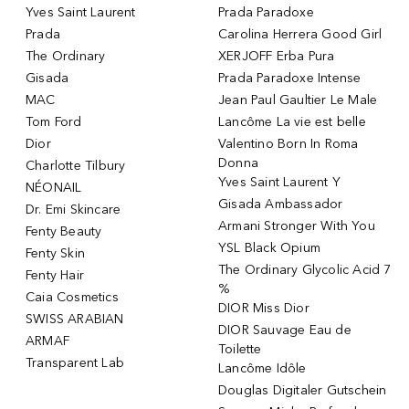
Yves Saint Laurent
Prada Paradoxe
Prada
Carolina Herrera Good Girl
The Ordinary
XERJOFF Erba Pura
Gisada
Prada Paradoxe Intense
MAC
Jean Paul Gaultier Le Male
Tom Ford
Lancôme La vie est belle
Dior
Valentino Born In Roma
Donna
Charlotte Tilbury
Yves Saint Laurent Y
NÉONAIL
Gisada Ambassador
Dr. Emi Skincare
Armani Stronger With You
Fenty Beauty
YSL Black Opium
Fenty Skin
The Ordinary Glycolic Acid 7
Fenty Hair
%
Caia Cosmetics
DIOR Miss Dior
SWISS ARABIAN
DIOR Sauvage Eau de
ARMAF
Toilette
Transparent Lab
Lancôme Idôle
Douglas Digitaler Gutschein