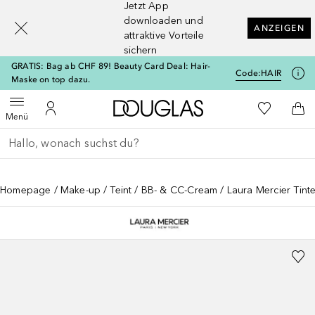
Jetzt App
[navigation.slideout.screenreader]
downloaden und
ANZEIGEN
attraktive Vorteile
sichern
GRATIS: Bag ab CHF 89! Beauty Card Deal: Hair-
Code:
HAIR
Maske on top dazu.
Zur Douglas Startseite
Zu Meiner 
Menü öffnen
Zu Meinem Kundenkonto
Zum
Menü
Gehe zurück
Suche ausführen
Homepage
Make-up
Teint
BB- & CC-Cream
Laura Mercier Tint