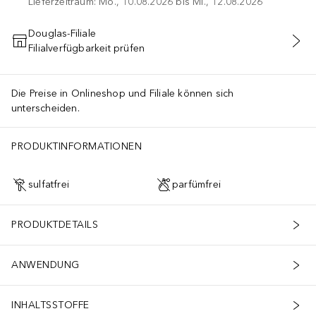
Lieferzeitraum: Mo., 10.08.2026 bis Mi., 12.08.2026
Douglas-Filiale
Filialverfügbarkeit prüfen
IN DEN WARENKORB
Die Preise in Onlineshop und Filiale können sich
unterscheiden.
PRODUKTINFORMATIONEN
sulfatfrei
parfümfrei
PRODUKTDETAILS
ANWENDUNG
INHALTSSTOFFE