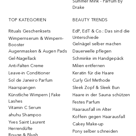
Summer Mink - Parfum by
Drake
TOP KATEGORIEN
BEAUTY TRENDS
Rituals Geschenksets
EdP, EdT & Co.: Das sind die
Unterschiede
Wimpernserum & Wimpern-
Gelnägel selber machen
Booster
Augenmasken & Augen Pads
Dauerwelle pflegen
Gel-Nagellack
Schminke im Handgepäck
Anti-Falten Creme
Milien entfernen
Leave-in Conditioner
Keratin für die Haare
Sol de Janeiro Parfum
Curly Girl Methode
Haarspangen
Sleek Zopf & Sleek Bun
Künstliche Wimpern | Fake
Haare in der Sauna schützen
Lashes
Festes Parfum
Vitamin C Serum
Haarausfall im Alter
ahuhu Shampoo
Koffein gegen Haarausfall
Yves Saint Laurent
Cakey Make-up
Herrendüfte
Pony selber schneiden
Rouge & Blush