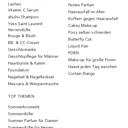
Lashes
Festes Parfum
Vitamin C Serum
Haarausfall im Alter
ahuhu Shampoo
Koffein gegen Haarausfall
Yves Saint Laurent
Cakey Make-up
Herrendüfte
Pony selber schneiden
Rouge & Blush
Butterfly Cut
BB- & CC-Cream
Liquid Hair
Gesichtsmaske
PDRN
Gesichtspflege für Männer
Make-up für große Poren
Haarbürste & Kamm
Haare jeden Tag waschen
Foundation
Curtain Bangs
Nagelset & Nagellackset
Mascara & Wimperntusche
TOP THEMEN
Sommerkosmetik
Sommerdüfte
Sommer Parfum für Damen
Sommerdüfte für Herren