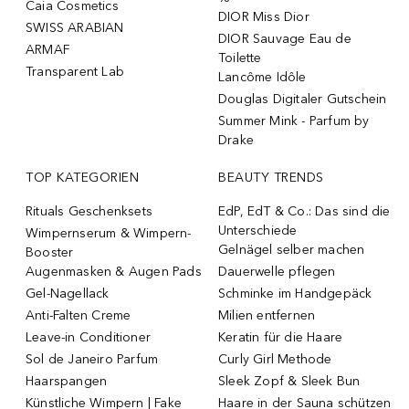
Caia Cosmetics
DIOR Miss Dior
SWISS ARABIAN
DIOR Sauvage Eau de
ARMAF
Toilette
Transparent Lab
Lancôme Idôle
Douglas Digitaler Gutschein
Summer Mink - Parfum by
Drake
TOP KATEGORIEN
BEAUTY TRENDS
Rituals Geschenksets
EdP, EdT & Co.: Das sind die
Unterschiede
Wimpernserum & Wimpern-
Gelnägel selber machen
Booster
Augenmasken & Augen Pads
Dauerwelle pflegen
Gel-Nagellack
Schminke im Handgepäck
Anti-Falten Creme
Milien entfernen
Leave-in Conditioner
Keratin für die Haare
Sol de Janeiro Parfum
Curly Girl Methode
Haarspangen
Sleek Zopf & Sleek Bun
Künstliche Wimpern | Fake
Haare in der Sauna schützen