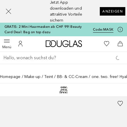
Jetzt App
[navigation.slideout.screenreader]
downloaden und
ANZEIGEN
attraktive Vorteile
sichern
GRATIS: 2 Mini Haarmasken ab CHF 99! Beauty
Code:
MASK
Card Deal: Bag on top dazu
Zur Douglas Startseite
Zu Meiner 
Menü öffnen
Zu Meinem Kundenkonto
Zum
Menü
Gehe zurück
Suche ausführen
Homepage
Make-up
Teint
BB- & CC-Cream
one. two. free! Hy