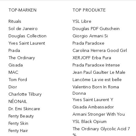
TOP-MARKEN
TOP PRODUKTE
Rituals
YSL Libre
Sol de Janeiro
Douglas PDF Gutschein
Douglas Collection
Giorgio Armani Si
Yves Saint Laurent
Prada Paradoxe
Prada
Carolina Herrera Good Girl
The Ordinary
XERJOFF Erba Pura
Gisada
Prada Paradoxe Intense
MAC
Jean Paul Gaultier Le Male
Tom Ford
Lancôme La vie est belle
Dior
Valentino Born In Roma
Donna
Charlotte Tilbury
Yves Saint Laurent Y
NÉONAIL
Gisada Ambassador
Dr. Emi Skincare
Armani Stronger With You
Fenty Beauty
YSL Black Opium
Fenty Skin
The Ordinary Glycolic Acid 7
Fenty Hair
%