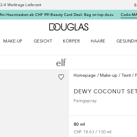
–4 Werktage Lieferzeit
B
Mini Haarmasken ab CHF 99! Beauty Card Deal: Bag on top dazu
Code:
M
Zur Douglas Startseite
MAKE-UP
GESICHT
KÖRPER
HAARE
GESUNDH
ü öffnen
Make-up Menü öffnen
Gesicht Menü öffnen
Körper Menü öffnen
Haare Menü öffnen
Gesundhei
Homepage
Make-up
Teint
DEWY COCONUT SET
Fixingspray
80 ml
CHF 18.63
 / 
100
ml