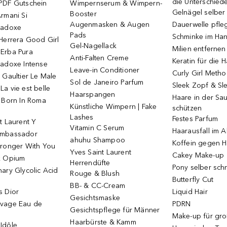
die Unterschied
PDF Gutschein
Wimpernserum & Wimpern-
Gelnägel selbe
Booster
rmani Si
Augenmasken & Augen
Dauerwelle pfle
radoxe
Pads
Schminke im Ha
Herrera Good Girl
Gel-Nagellack
Milien entfernen
Erba Pura
Anti-Falten Creme
Keratin für die 
radoxe Intense
Leave-in Conditioner
Curly Girl Meth
 Gaultier Le Male
Sol de Janeiro Parfum
Sleek Zopf & Sl
a vie est belle
Haarspangen
Haare in der Sa
o Born In Roma
Künstliche Wimpern | Fake
schützen
Lashes
Festes Parfum
t Laurent Y
Vitamin C Serum
Haarausfall im A
Ambassador
ahuhu Shampoo
Koffein gegen H
tronger With You
Yves Saint Laurent
Cakey Make-up
k Opium
Herrendüfte
Pony selber sch
ary Glycolic Acid
Rouge & Blush
Butterfly Cut
BB- & CC-Cream
s Dior
Liquid Hair
Gesichtsmaske
vage Eau de
PDRN
Gesichtspflege für Männer
Make-up für gr
Haarbürste & Kamm
Idôle