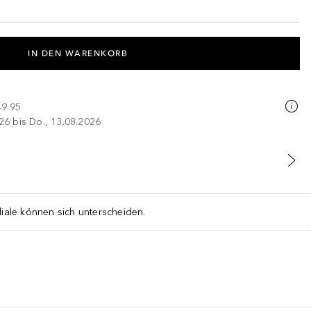
IN DEN WARENKORB
49.95
026 bis Do., 13.08.2026
liale können sich unterscheiden.