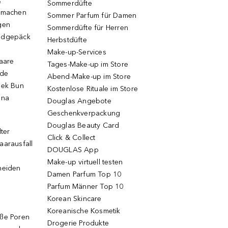
e
Sommerdüfte
r machen
Sommer Parfum für Damen
gen
Sommerdüfte für Herren
ndgepäck
Herbstdüfte
Make-up-Services
Haare
Tages-Make-up im Store
ode
Abend-Make-up im Store
eek Bun
Kostenlose Rituale im Store
una
Douglas Angebote
Geschenkverpackung
Douglas Beauty Card
lter
Click & Collect
aarausfall
DOUGLAS App
Make-up virtuell testen
neiden
Damen Parfum Top 10
Parfum Männer Top 10
Korean Skincare
Koreanische Kosmetik
oße Poren
Drogerie Produkte