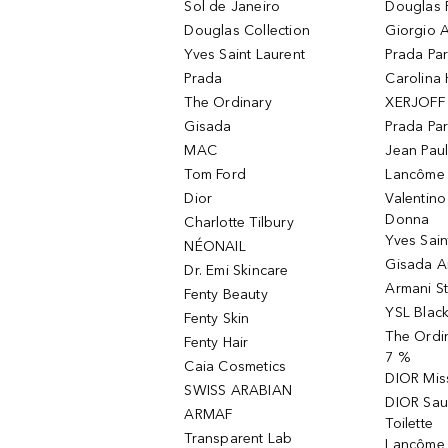
Sol de Janeiro
Douglas 
Douglas Collection
Giorgio A
Yves Saint Laurent
Prada Pa
Prada
Carolina 
The Ordinary
XERJOFF 
Gisada
Prada Pa
MAC
Jean Paul
Tom Ford
Lancôme L
Dior
Valentin
Donna
Charlotte Tilbury
Yves Sain
NÉONAIL
Gisada 
Dr. Emi Skincare
Armani S
Fenty Beauty
YSL Blac
Fenty Skin
The Ordin
Fenty Hair
7 %
Caia Cosmetics
DIOR Mis
SWISS ARABIAN
DIOR Sau
ARMAF
Toilette
Transparent Lab
Lancôme 