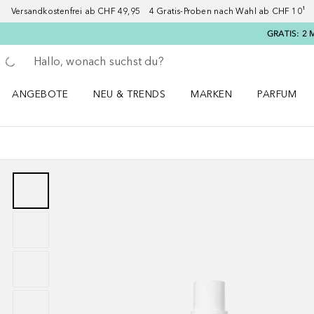
Versandkostenfrei ab CHF 49,95 4 Gratis-Proben nach Wahl ab CHF 10¹ 2
GRATIS: 2 
Gehe zurück
Suche ausführen
ANGEBOTE
NEU & TRENDS
MARKEN
PARFUM
ANGEBOTE Menü öffnen
NEU & TRENDS Menü öffnen
MARKEN Menü öffnen
Parfum Men