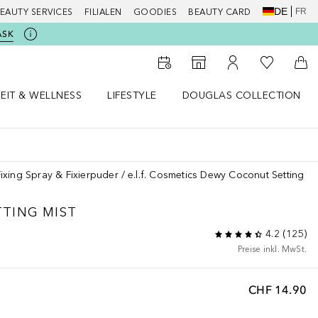
DE
FR
EAUTY SERVICES
FILIALEN
GOODIES
BEAUTY CARD
ASK
Zu Meiner 
Zum Storefinder
Zu Meinem Kunde
Zum
EIT & WELLNESS
LIFESTYLE
DOUGLAS COLLECTION
t & Wellness Menü öffnen
LIFESTYLE Menü öffnen
Douglas Collection Menü öf
Fixing Spray & Fixierpuder
e.l.f. Cosmetics Dewy Coconut Setting Mi
TING MIST
4.2
(
125
)
Preise inkl. MwSt.
CHF 14.90