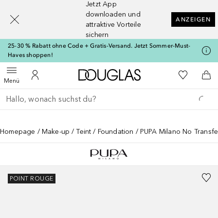
Jetzt App
[navigation.slideout.screenreader]
downloaden und
ANZEIGEN
attraktive Vorteile
sichern
25-30 % Rabatt ohne Code + Gratis-Versand. Jetzt Sommer-Must-
Haves shoppen!
Zur Douglas Startseite
Zu Meiner 
Menü öffnen
Zu Meinem Kundenkonto
Zum
Menü
Gehe zurück
Suche ausführen
Homepage
Make-up
Teint
Foundation
PUPA Milano No Transfe
POINT ROUGE