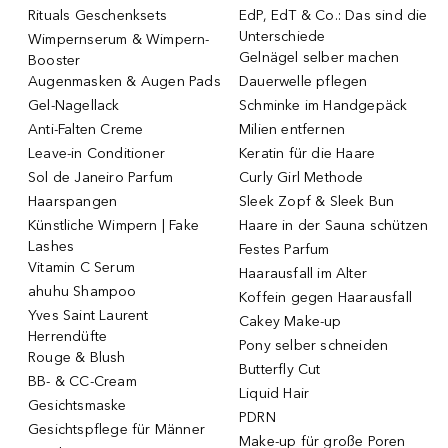
Rituals Geschenksets
EdP, EdT & Co.: Das sind die
Unterschiede
Wimpernserum & Wimpern-
Gelnägel selber machen
Booster
Augenmasken & Augen Pads
Dauerwelle pflegen
Gel-Nagellack
Schminke im Handgepäck
Anti-Falten Creme
Milien entfernen
Leave-in Conditioner
Keratin für die Haare
Sol de Janeiro Parfum
Curly Girl Methode
Haarspangen
Sleek Zopf & Sleek Bun
Künstliche Wimpern | Fake
Haare in der Sauna schützen
Lashes
Festes Parfum
Vitamin C Serum
Haarausfall im Alter
ahuhu Shampoo
Koffein gegen Haarausfall
Yves Saint Laurent
Cakey Make-up
Herrendüfte
Pony selber schneiden
Rouge & Blush
Butterfly Cut
BB- & CC-Cream
Liquid Hair
Gesichtsmaske
PDRN
Gesichtspflege für Männer
Make-up für große Poren