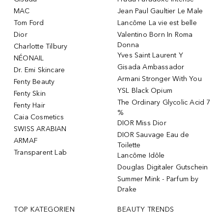
MAC
Jean Paul Gaultier Le Male
Tom Ford
Lancôme La vie est belle
Dior
Valentino Born In Roma
Donna
Charlotte Tilbury
Yves Saint Laurent Y
NÉONAIL
Gisada Ambassador
Dr. Emi Skincare
Armani Stronger With You
Fenty Beauty
YSL Black Opium
Fenty Skin
The Ordinary Glycolic Acid 7
Fenty Hair
%
Caia Cosmetics
DIOR Miss Dior
SWISS ARABIAN
DIOR Sauvage Eau de
ARMAF
Toilette
Transparent Lab
Lancôme Idôle
Douglas Digitaler Gutschein
Summer Mink - Parfum by
Drake
TOP KATEGORIEN
BEAUTY TRENDS