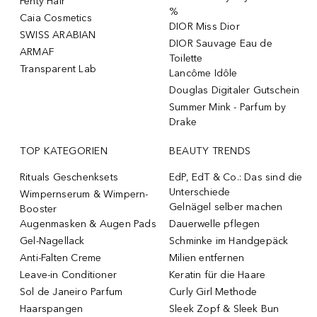
Fenty Hair
%
Caia Cosmetics
DIOR Miss Dior
SWISS ARABIAN
DIOR Sauvage Eau de
ARMAF
Toilette
Transparent Lab
Lancôme Idôle
Douglas Digitaler Gutschein
Summer Mink - Parfum by
Drake
TOP KATEGORIEN
BEAUTY TRENDS
Rituals Geschenksets
EdP, EdT & Co.: Das sind die
Unterschiede
Wimpernserum & Wimpern-
Gelnägel selber machen
Booster
Augenmasken & Augen Pads
Dauerwelle pflegen
Gel-Nagellack
Schminke im Handgepäck
Anti-Falten Creme
Milien entfernen
Leave-in Conditioner
Keratin für die Haare
Sol de Janeiro Parfum
Curly Girl Methode
Haarspangen
Sleek Zopf & Sleek Bun