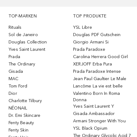
TOP-MARKEN
TOP PRODUKTE
Rituals
YSL Libre
Sol de Janeiro
Douglas PDF Gutschein
Douglas Collection
Giorgio Armani Si
Yves Saint Laurent
Prada Paradoxe
Prada
Carolina Herrera Good Girl
The Ordinary
XERJOFF Erba Pura
Gisada
Prada Paradoxe Intense
MAC
Jean Paul Gaultier Le Male
Tom Ford
Lancôme La vie est belle
Dior
Valentino Born In Roma
Donna
Charlotte Tilbury
Yves Saint Laurent Y
NÉONAIL
Gisada Ambassador
Dr. Emi Skincare
Armani Stronger With You
Fenty Beauty
YSL Black Opium
Fenty Skin
The Ordinary Glycolic Acid 7