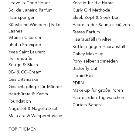
Leave-in Conditioner
Keratin für die Haare
Sol de Janeiro Parfum
Curly Girl Methode
Haarspangen
Sleek Zopf & Sleek Bun
Künstliche Wimpern | Fake
Haare in der Sauna schützen
Lashes
Festes Parfum
Vitamin C Serum
Haarausfall im Alter
ahuhu Shampoo
Koffein gegen Haarausfall
Yves Saint Laurent
Cakey Make-up
Herrendüfte
Pony selber schneiden
Rouge & Blush
Butterfly Cut
BB- & CC-Cream
Liquid Hair
Gesichtsmaske
PDRN
Gesichtspflege für Männer
Make-up für große Poren
Haarbürste & Kamm
Haare jeden Tag waschen
Foundation
Curtain Bangs
Nagelset & Nagellackset
Mascara & Wimperntusche
TOP THEMEN