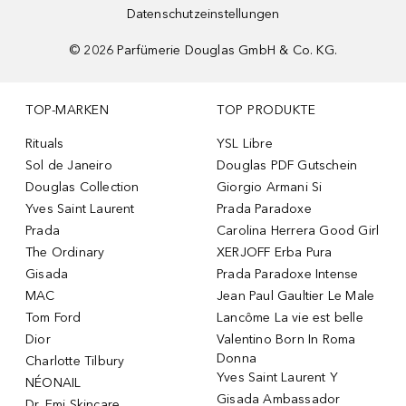
Datenschutzeinstellungen
©
2026
Parfümerie Douglas GmbH & Co. KG.
TOP-MARKEN
TOP PRODUKTE
Rituals
YSL Libre
Sol de Janeiro
Douglas PDF Gutschein
Douglas Collection
Giorgio Armani Si
Yves Saint Laurent
Prada Paradoxe
Prada
Carolina Herrera Good Girl
The Ordinary
XERJOFF Erba Pura
Gisada
Prada Paradoxe Intense
MAC
Jean Paul Gaultier Le Male
Tom Ford
Lancôme La vie est belle
Dior
Valentino Born In Roma
Donna
Charlotte Tilbury
Yves Saint Laurent Y
NÉONAIL
Gisada Ambassador
Dr. Emi Skincare