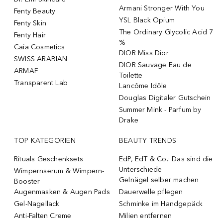
Armani Stronger With You
Fenty Beauty
YSL Black Opium
Fenty Skin
The Ordinary Glycolic Acid 7
Fenty Hair
%
Caia Cosmetics
DIOR Miss Dior
SWISS ARABIAN
DIOR Sauvage Eau de
ARMAF
Toilette
Transparent Lab
Lancôme Idôle
Douglas Digitaler Gutschein
Summer Mink - Parfum by
Drake
TOP KATEGORIEN
BEAUTY TRENDS
Rituals Geschenksets
EdP, EdT & Co.: Das sind die
Unterschiede
Wimpernserum & Wimpern-
Gelnägel selber machen
Booster
Augenmasken & Augen Pads
Dauerwelle pflegen
Gel-Nagellack
Schminke im Handgepäck
Anti-Falten Creme
Milien entfernen