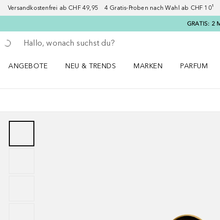
Versandkostenfrei ab CHF 49,95 4 Gratis-Proben nach Wahl ab CHF 10¹ 2
GRATIS: 2 
Gehe zurück
Suche ausführen
ANGEBOTE
NEU & TRENDS
MARKEN
PARFUM
ANGEBOTE Menü öffnen
NEU & TRENDS Menü öffnen
MARKEN Menü öffnen
Parfum Men