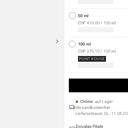
50 ml
CHF 410.00
 / 
100
ml
100 ml
CHF 275.10
 / 
100
ml
POINT ROUGE
Online
:
auf Lager
Versandkostenfrei
Lieferzeitraum: Di., 11.08.2
Douglas-Filiale