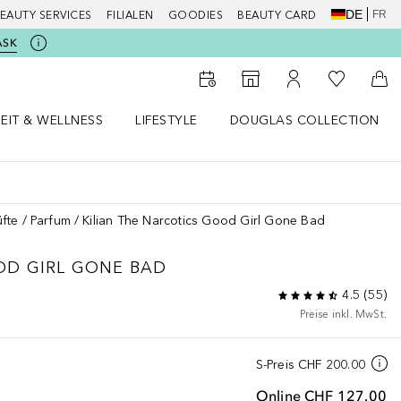
DE
FR
EAUTY SERVICES
FILIALEN
GOODIES
BEAUTY CARD
ASK
Zu Meiner 
Zum Storefinder
Zu Meinem Kunde
Zum
EIT & WELLNESS
LIFESTYLE
DOUGLAS COLLECTION
t & Wellness Menü öffnen
LIFESTYLE Menü öffnen
Douglas Collection Menü öf
fte
Parfum
Kilian The Narcotics Good Girl Gone Bad
D GIRL GONE BAD
4.5
(
55
)
Preise inkl. MwSt.
S-Preis
CHF 200.00
Online
CHF 127.00