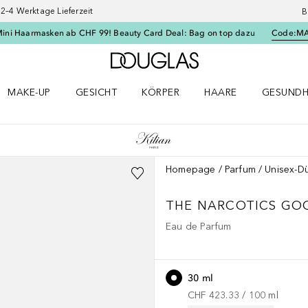
–4 Werktage Lieferzeit
B
Mini Haarmasken ab CHF 99! Beauty Card Deal: Bag on top dazu
Code:
M
Zur Douglas Startseite
MAKE-UP
GESICHT
KÖRPER
HAARE
GESUNDH
ü öffnen
Make-up Menü öffnen
Gesicht Menü öffnen
Körper Menü öffnen
Haare Menü öffnen
Gesundhei
Homepage
Parfum
Unisex-Dü
THE NARCOTICS
GOO
Eau de Parfum
30 ml
CHF 423.33
 / 
100
ml