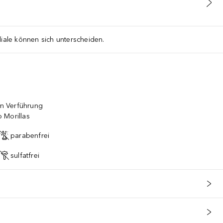
liale können sich unterscheiden.
on Verführung
 Morillas
parabenfrei
sulfatfrei