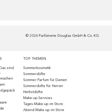
©
2026
Parfümerie Douglas GmbH & Co. KG.
S
TOP THEMEN
 Das sind
Sommerkosmetik
e
Sommerdüfte
r machen
Sommer Parfum für Damen
gen
Sommerdüfte für Herren
ndgepäck
Herbstdüfte
Make-up-Services
Haare
Tages-Make-up im Store
ode
Abend-Make-up im Store