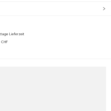
tage Lieferzeit
5 CHF
¹