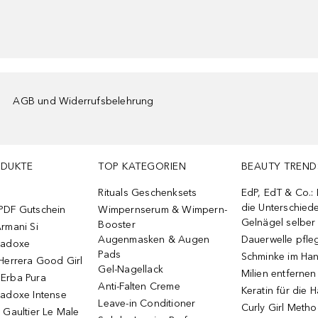
AGB und Widerrufsbelehrung
ODUKTE
TOP KATEGORIEN
BEAUTY TREND
Rituals Geschenksets
EdP, EdT & Co.:
die Unterschied
PDF Gutschein
Wimpernserum & Wimpern-
Gelnägel selbe
Booster
rmani Si
Augenmasken & Augen
Dauerwelle pfle
radoxe
Pads
Schminke im Ha
Herrera Good Girl
Gel-Nagellack
Milien entfernen
Erba Pura
Anti-Falten Creme
Keratin für die 
radoxe Intense
Leave-in Conditioner
Curly Girl Meth
 Gaultier Le Male