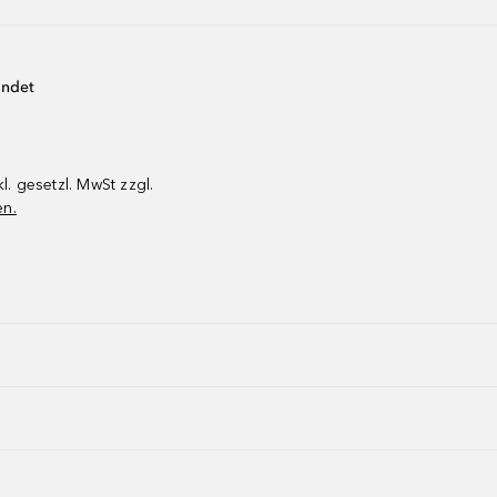
endet
kl. gesetzl. MwSt zzgl.
en.