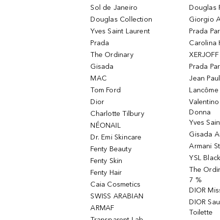
Sol de Janeiro
Douglas 
Douglas Collection
Giorgio A
Yves Saint Laurent
Prada Pa
Prada
Carolina 
The Ordinary
XERJOFF 
Gisada
Prada Pa
MAC
Jean Paul
Tom Ford
Lancôme L
Dior
Valentin
Donna
Charlotte Tilbury
Yves Sain
NÉONAIL
Gisada 
Dr. Emi Skincare
Armani S
Fenty Beauty
YSL Blac
Fenty Skin
The Ordin
Fenty Hair
7 %
Caia Cosmetics
DIOR Mis
SWISS ARABIAN
DIOR Sau
ARMAF
Toilette
Transparent Lab