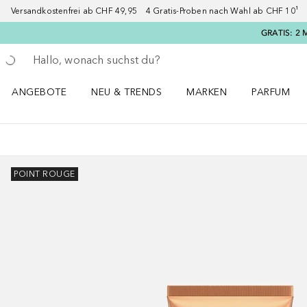
Versandkostenfrei ab CHF 49,95 4 Gratis-Proben nach Wahl ab CHF 10¹ 2
GRATIS: 2 
Gehe zurück
Suche ausführen
ANGEBOTE
NEU & TRENDS
MARKEN
PARFUM
ANGEBOTE Menü öffnen
NEU & TRENDS Menü öffnen
MARKEN Menü öffnen
Parfum Men
POINT ROUGE