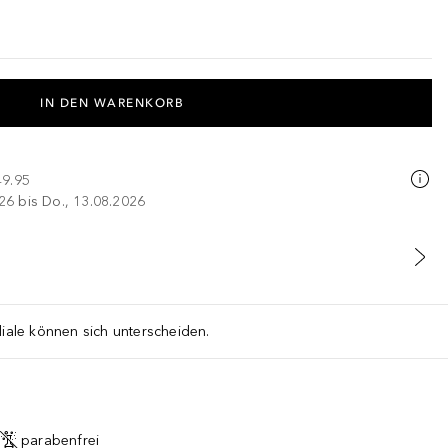
IN DEN WARENKORB
49.95
026 bis Do., 13.08.2026
liale können sich unterscheiden.
parabenfrei