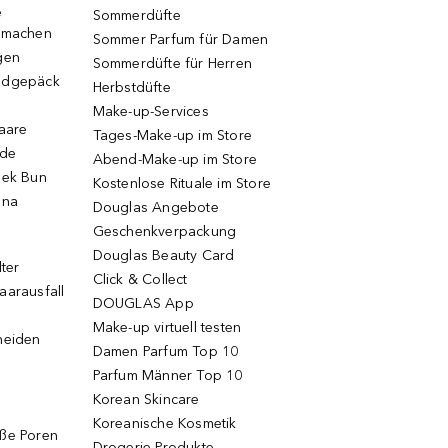
e
Sommerdüfte
r machen
Sommer Parfum für Damen
gen
Sommerdüfte für Herren
ndgepäck
Herbstdüfte
Make-up-Services
Haare
Tages-Make-up im Store
ode
Abend-Make-up im Store
eek Bun
Kostenlose Rituale im Store
una
Douglas Angebote
Geschenkverpackung
Douglas Beauty Card
lter
Click & Collect
aarausfall
DOUGLAS App
Make-up virtuell testen
neiden
Damen Parfum Top 10
Parfum Männer Top 10
Korean Skincare
Koreanische Kosmetik
oße Poren
Drogerie Produkte