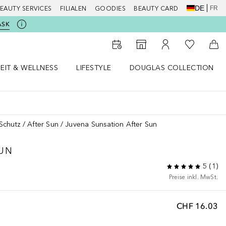
DE
FR
EAUTY SERVICES
FILIALEN
GOODIES
BEAUTY CARD
ASK
Zu Meiner 
Zum Storefinder
Zu Meinem Kunde
Zum
EIT & WELLNESS
LIFESTYLE
DOUGLAS COLLECTION
t & Wellness Menü öffnen
LIFESTYLE Menü öffnen
Douglas Collection Menü öf
Schutz
After Sun
Juvena Sunsation After Sun
SUN
5
(
1
)
Preise inkl. MwSt.
CHF 16.03