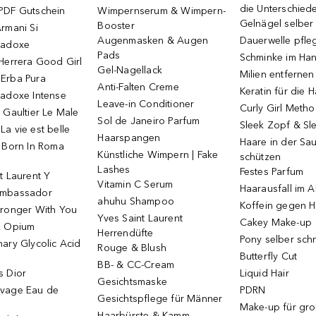
die Unterschied
PDF Gutschein
Wimpernserum & Wimpern-
Gelnägel selbe
Booster
rmani Si
Augenmasken & Augen
Dauerwelle pfle
radoxe
Pads
Schminke im Ha
Herrera Good Girl
Gel-Nagellack
Milien entfernen
Erba Pura
Anti-Falten Creme
Keratin für die 
radoxe Intense
Leave-in Conditioner
Curly Girl Meth
 Gaultier Le Male
Sol de Janeiro Parfum
Sleek Zopf & Sl
a vie est belle
Haarspangen
Haare in der Sa
o Born In Roma
Künstliche Wimpern | Fake
schützen
Lashes
Festes Parfum
t Laurent Y
Vitamin C Serum
Haarausfall im A
Ambassador
ahuhu Shampoo
Koffein gegen H
tronger With You
Yves Saint Laurent
Cakey Make-up
k Opium
Herrendüfte
Pony selber sch
ary Glycolic Acid
Rouge & Blush
Butterfly Cut
BB- & CC-Cream
s Dior
Liquid Hair
Gesichtsmaske
vage Eau de
PDRN
Gesichtspflege für Männer
Make-up für gr
Haarbürste & Kamm