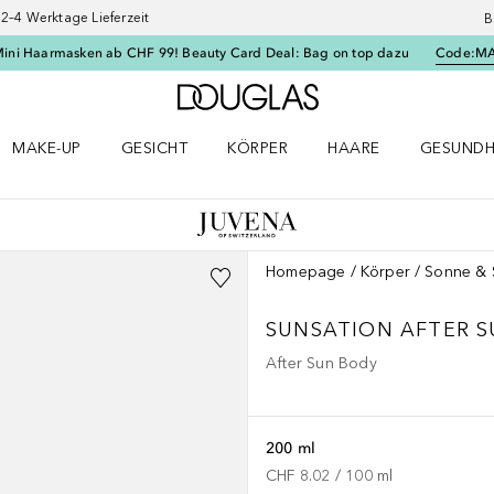
–4 Werktage Lieferzeit
B
Mini Haarmasken ab CHF 99! Beauty Card Deal: Bag on top dazu
Code:
M
Zur Douglas Startseite
MAKE-UP
GESICHT
KÖRPER
HAARE
GESUNDH
ü öffnen
Make-up Menü öffnen
Gesicht Menü öffnen
Körper Menü öffnen
Haare Menü öffnen
Gesundhei
Homepage
Körper
Sonne & 
SUNSATION
AFTER 
After Sun Body
200 ml
CHF 8.02
 / 
100
ml