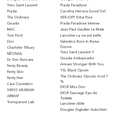
Yves Saint Laurent
Prada Paradoxe
Prada
Carolina Herrera Good Girl
The Ordinary
XERJOFF Erba Pura
Gisada
Prada Paradoxe Intense
MAC
Jean Paul Gaultier Le Male
Tom Ford
Lancôme La vie est belle
Dior
Valentino Born In Roma
Donna
Charlotte Tilbury
Yves Saint Laurent Y
NÉONAIL
Gisada Ambassador
Dr. Emi Skincare
Armani Stronger With You
Fenty Beauty
YSL Black Opium
Fenty Skin
The Ordinary Glycolic Acid 7
Fenty Hair
%
Caia Cosmetics
DIOR Miss Dior
SWISS ARABIAN
DIOR Sauvage Eau de
ARMAF
Toilette
Transparent Lab
Lancôme Idôle
Douglas Digitaler Gutschein