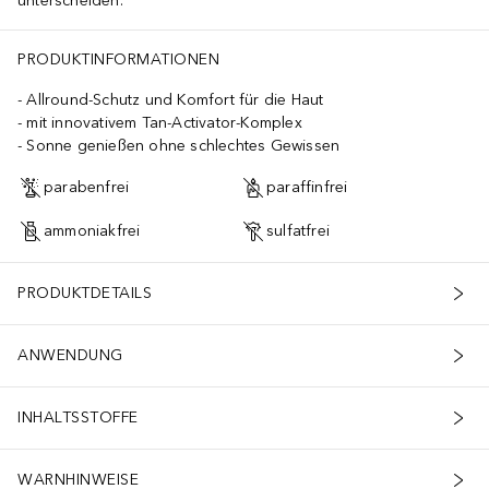
unterscheiden.
SPHATE, PROPYLENE GLYCOL, RUBY POWDER, SCLEROTIUM GUM, S
PRODUKTINFORMATIONEN
Allround-Schutz und Komfort für die Haut
mit innovativem Tan-Activator-Komplex
Sonne genießen ohne schlechtes Gewissen
parabenfrei
paraffinfrei
ammoniakfrei
sulfatfrei
PRODUKTDETAILS
ANWENDUNG
INHALTSSTOFFE
WARNHINWEISE