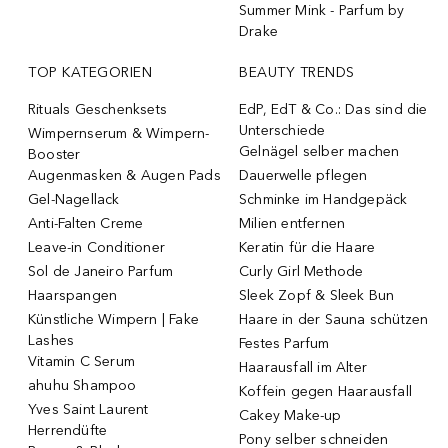
Summer Mink - Parfum by
Drake
TOP KATEGORIEN
BEAUTY TRENDS
Rituals Geschenksets
EdP, EdT & Co.: Das sind die
Unterschiede
Wimpernserum & Wimpern-
Gelnägel selber machen
Booster
Augenmasken & Augen Pads
Dauerwelle pflegen
Gel-Nagellack
Schminke im Handgepäck
Anti-Falten Creme
Milien entfernen
Leave-in Conditioner
Keratin für die Haare
Sol de Janeiro Parfum
Curly Girl Methode
Haarspangen
Sleek Zopf & Sleek Bun
Künstliche Wimpern | Fake
Haare in der Sauna schützen
Lashes
Festes Parfum
Vitamin C Serum
Haarausfall im Alter
ahuhu Shampoo
Koffein gegen Haarausfall
Yves Saint Laurent
Cakey Make-up
Herrendüfte
Pony selber schneiden