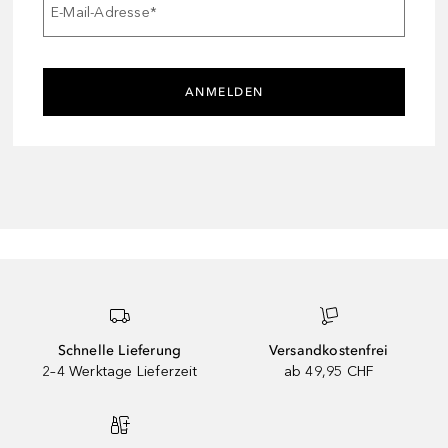
E-Mail-Adresse
*
ANMELDEN
eeinflusst. Die bareMinerals Original SPF 15 Foundation wird aus nu
Schnelle Lieferung
Versandkostenfrei
2–4 Werktage Lieferzeit
ab 49,95 CHF