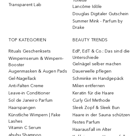
Toilette
Transparent Lab
Lancôme Idôle
Douglas Digitaler Gutschein
Summer Mink - Parfum by
Drake
TOP KATEGORIEN
BEAUTY TRENDS
Rituals Geschenksets
EdP, EdT & Co.: Das sind die
Unterschiede
Wimpernserum & Wimpern-
Gelnägel selber machen
Booster
Augenmasken & Augen Pads
Dauerwelle pflegen
Gel-Nagellack
Schminke im Handgepäck
Anti-Falten Creme
Milien entfernen
Leave-in Conditioner
Keratin für die Haare
Sol de Janeiro Parfum
Curly Girl Methode
Haarspangen
Sleek Zopf & Sleek Bun
Künstliche Wimpern | Fake
Haare in der Sauna schützen
Lashes
Festes Parfum
Vitamin C Serum
Haarausfall im Alter
ahuhu Shampoo