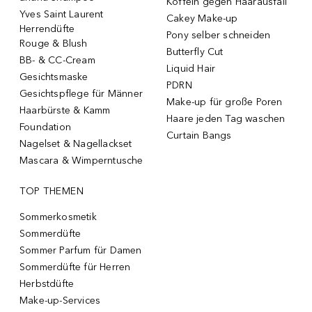
Koffein gegen Haarausfall
Yves Saint Laurent
Cakey Make-up
Herrendüfte
Pony selber schneiden
Rouge & Blush
Butterfly Cut
BB- & CC-Cream
Liquid Hair
Gesichtsmaske
PDRN
Gesichtspflege für Männer
Make-up für große Poren
Haarbürste & Kamm
Haare jeden Tag waschen
Foundation
Curtain Bangs
Nagelset & Nagellackset
Mascara & Wimperntusche
TOP THEMEN
Sommerkosmetik
Sommerdüfte
Sommer Parfum für Damen
Sommerdüfte für Herren
Herbstdüfte
Make-up-Services