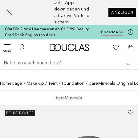
Jetzt App
[navigation.slideout.screenreader]
downloaden und
ANZEIGEN
attraktive Vorteile
sichern
GRATIS: 2 Mini Haarmasken ab CHF 99! Beauty
Code:
MASK
Card Deal: Bag on top dazu
Zur Douglas Startseite
Zu Meiner 
Menü öffnen
Zu Meinem Kundenkonto
Zum
Menü
Gehe zurück
Suche ausführen
Homepage
Make-up
Teint
Foundation
bareMinerals Original 
POINT ROUGE