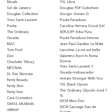
Rituals
YSL Libre
Sol de Janeiro
Douglas PDF Gutschein
Douglas Collection
Giorgio Armani Si
Yves Saint Laurent
Prada Paradoxe
Prada
Carolina Herrera Good Girl
The Ordinary
XERJOFF Erba Pura
Gisada
Prada Paradoxe Intense
MAC
Jean Paul Gaultier Le Male
Tom Ford
Lancôme La vie est belle
Dior
Valentino Born In Roma
Donna
Charlotte Tilbury
Yves Saint Laurent Y
NÉONAIL
Gisada Ambassador
Dr. Emi Skincare
Armani Stronger With You
Fenty Beauty
YSL Black Opium
Fenty Skin
The Ordinary Glycolic Acid 7
Fenty Hair
%
Caia Cosmetics
DIOR Miss Dior
SWISS ARABIAN
DIOR Sauvage Eau de
ARMAF