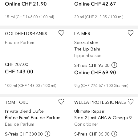
Online
CHF 21.90
Online
CHF 42.67
15
ml
 (
CHF 146.00
 / 
100
ml
)
20
ml
 (
CHF 213.35
 / 
100
ml
)
GOLDFIELD&BANKS
LA MER
Eau de Parfum
Spezialisten
The Lip Balm
Lippenbalsam
CHF 207.00
S-Preis
CHF 95.00
CHF 143.00
Online
CHF 69.90
100
ml
 (
CHF 143.00
 / 
100
ml
)
9
g
 (
CHF 776.67
 / 
100
Gramm
)
TOM FORD
WELLA PROFESSIONALS
Private Blend Düfte
Ultimate Repair
Ébène Fumé Eau de Parfum
Step 2 | mit AHA & Omega-9
Eau de Parfum
Conditioner
S-Preis
CHF 380.00
S-Preis
CHF 36.90