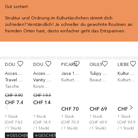
Gut sortiert
Struktur und Ordnung im Kulturtäschchen stimmt dich
zufrieden? Verständlich! Je schneller du gewohnte Routinen an
fremden Orten hast, desto einfacher geht das Entspannen.
Überspringen
DOUGLAS COLLECTION
DOUGLAS COLLECTION
PICARD
OILILY
LIEBESKIND
Accessoires
Accessoires
Java 1 Kosmetiktasche
Tulipy Coco Beautycase 27 cm
Kulturbeutel
Travel bag
Vanity Bag
Kulturtasche
Beauty Case
Kulturtasche
Tasche
Kosmetiktasche
CHF 9.90
CHF 19.90
CHF 7.42
CHF 14.92
CHF 70.90
CHF 69.90
CHF 99.
1
Stück
1
Stück
1
Stück
1
Stück
1
Stück
(
CHF 7.42
(
CHF 14.92
(
CHF 70.90
(
CHF 69.90
(
CHF 99.90
/ 
1
Stück
)
/ 
1
Stück
)
/ 
1
Stück
)
/ 
1
Stück
)
/ 
1
Stück
)
GESCHENK
GESCHENK