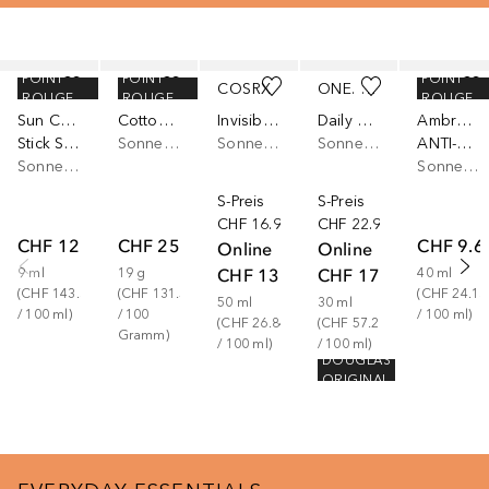
Überspringen
POINT
POINT
POINT
COLLISTAR
TOCOBO
COSRX
ONE. TWO. FREE!
GARNIER
ROUGE
ROUGE
ROUGE
Sun Care
Cotton Soft Sun Stick SPF50+ PA++++
Invisible Sunscreen SPF 50
Daily Sun Protection Fluid SPF 50
Ambre Solaire
Stick Solare Sun Stick SPF 50+
Sonnencreme Gesicht
Sonnencreme Körper
Sonnencreme Körper
ANTI-OXIDATIV SUPER UV SONNENSCHUTZ-FLUID LSF 50+
Sonnencreme Gesicht
Sonnencreme Körper
S-Preis
S-Preis
CHF 16.99
CHF 22.90
CHF 12.90
CHF 25.00
CHF 9.6
Online
Online
CHF 13.42
CHF 17.17
9
ml
19
g
40
ml
(
CHF 143.33
(
CHF 131.58
(
CHF 24.13
50
ml
30
ml
/ 
100
ml
)
/ 
100
/ 
100
ml
)
(
CHF 26.84
(
CHF 57.23
Gramm
)
/ 
100
ml
)
/ 
100
ml
)
DOUGLAS
ORIGINAL