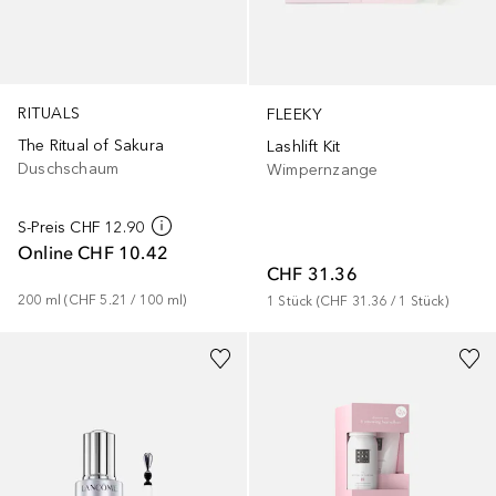
RITUALS
FLEEKY
The Ritual of Sakura
Lashlift Kit
Duschschaum
Wimpernzange
S-Preis
CHF 12.90
Online
CHF 10.42
CHF 31.36
200
ml
 (
CHF 5.21
 / 
100
ml
)
1
Stück
 (
CHF 31.36
 / 
1
Stück
)