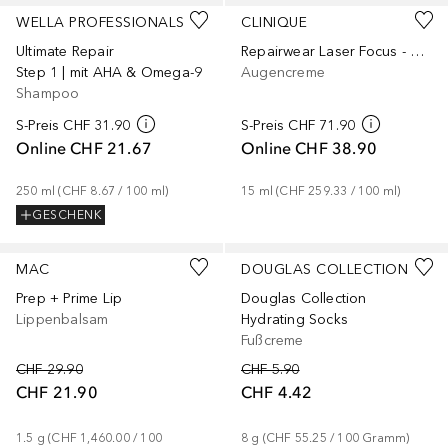
WELLA PROFESSIONALS
CLINIQUE
Ultimate Repair
Repairwear Laser Focus - Wrinkle Correcting Eye Cream 15ml
Step 1 | mit AHA & Omega-9
Augencreme
Shampoo
S-Preis
CHF 31.90
S-Preis
CHF 71.90
Online
CHF 21.67
Online
CHF 38.90
250
ml
 (
CHF 8.67
 / 
100
ml
)
15
ml
 (
CHF 259.33
 / 
100
ml
)
GESCHENK
MAC
DOUGLAS COLLECTION
Prep + Prime Lip
Douglas Collection
Lippenbalsam
Hydrating Socks
Fußcreme
CHF 29.90
CHF 5.90
CHF 21.90
CHF 4.42
1.5
g
 (
CHF 1,460.00
 / 
100
8
g
 (
CHF 55.25
 / 
100
Gramm
)