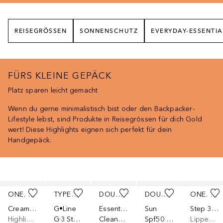
REISEGRÖSSEN
SONNENSCHUTZ
EVERYDAY-ESSENTIA
FÜRS KLEINE GEPÄCK
Platz sparen leicht gemacht
Wenn du gerne minimalistisch bist oder den Backpacker-
Lifestyle lebst, sind Produkte in Reisegrössen für dich Gold
wert! Diese Highlights eignen sich perfekt für dein
Handgepäck.
Überspringen
ONE. TWO. FREE!
TYPEBEA
DOUGLAS COLLECTION
DOUGLAS COLLECTION
ONE. TWO. FREE!
Creamy Highlighting Balm
G•Line
Essential
Sun
Step 3: Pflege
Highlighter
G·3 Strength & Length
Cleansing Face, Eyes & Lips Make-up Removing Gentle Bi-Phase
Spf50 Stick
Lippenöl