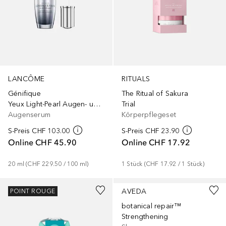
LANCÔME
RITUALS
Génifique
The Ritual of Sakura
Yeux Light-Pearl Augen- und Wimpernserum
Trial
Augenserum
Körperpflegeset
S-Preis
CHF 103.00
S-Preis
CHF 23.90
Online
CHF 45.90
Online
CHF 17.92
20
ml
 (
CHF 229.50
 / 
100
ml
)
1
Stück
 (
CHF 17.92
 / 
1
Stück
)
AVEDA
POINT ROUGE
botanical repair™
Strengthening