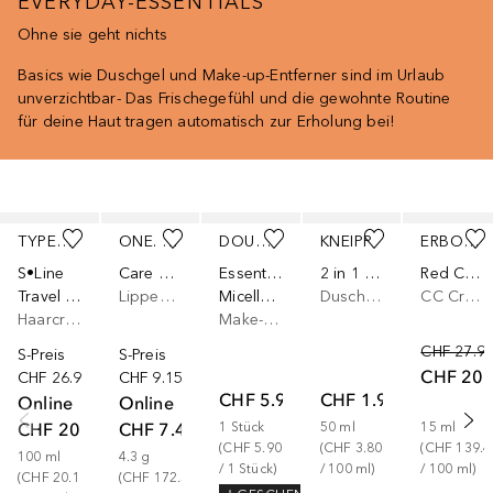
EVERYDAY-ESSENTIALS
Ohne sie geht nichts
Basics wie Duschgel und Make-up-Entferner sind im Urlaub
unverzichtbar- Das Frischegefühl und die gewohnte Routine
für deine Haut tragen automatisch zur Erholung bei!
Überspringen
TYPEBEA
ONE. TWO. FREE!
DOUGLAS COLLECTION
KNEIPP
ERBORIAN
S•Line
Care & Protect SPF 30
Essential
2 in 1 Dusche Startklar Reisegröße
Red Correct - Getönte Korrekturpflege
Travel Size: S·2 Sea Salt Texture Mist
Lippenbalsam
Micellar Wipes
Duschgel
CC Cream
Haarcreme
Make-up Entferner
CHF 27.9
S-Preis
S-Preis
CHF 20.
CHF 26.90
CHF 9.15
CHF 5.90
CHF 1.90
Online
Online
CHF 20.17
CHF 7.42
1
Stück
50
ml
15
ml
(
CHF 5.90
(
CHF 3.80
(
CHF 139.4
100
ml
4.3
g
/ 
1
Stück
)
/ 
100
ml
)
/ 
100
ml
)
(
CHF 20.17
(
CHF 172.56