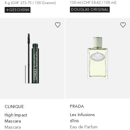
100
ml
 (
CHF 58.42
 / 
100
ml
)
8
g
 (
CHF 373.75
 / 
100
Gramm
)
DOUGLAS ORIGINAL
GESCHENK
+
1
PRADA
CLINIQUE
Les Infusions
High Impact
d'Iris
Mascara
Eau de Parfum
Mascara