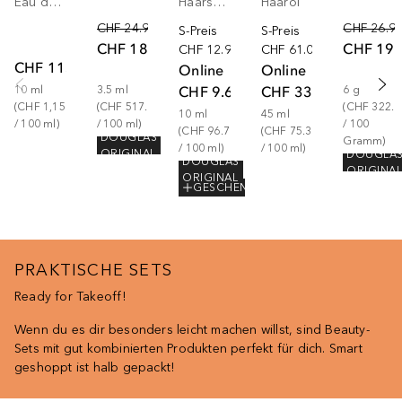
Eau de Parfum
Haarserum
Haaröl
CHF 24.90
CHF 26.9
S-Preis
S-Preis
CHF 18.10
CHF 19.
CHF 12.90
CHF 61.00
CHF 115.00
Online
Online
CHF 9.67
CHF 33.90
10
ml
3.5
ml
6
g
(
CHF 1,150.00
(
CHF 517.14
(
CHF 322.6
10
ml
45
ml
/ 
100
ml
)
/ 
100
ml
)
/ 
100
(
CHF 96.70
(
CHF 75.33
DOUGLAS
Gramm
)
/ 
100
ml
)
/ 
100
ml
)
ORIGINAL
DOUGLA
DOUGLAS
ORIGINA
ORIGINAL
GESCHENK
PRAKTISCHE SETS
Ready for Takeoff!
Wenn du es dir besonders leicht machen willst, sind Beauty-
Sets mit gut kombinierten Produkten perfekt für dich. Smart
geshoppt ist halb gepackt!