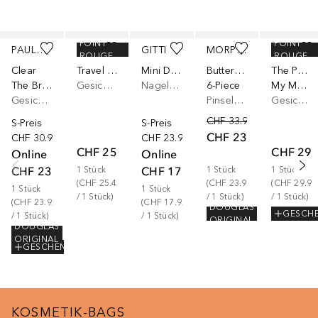
Überspringen
POINT
POINT
PAULA'S CHOICE
MINLEN
GITTI
MORPHE
BENEFIT
ROUGE
ROUGE
Clear
Travel Size
Mini Duo Set
Buttery Blends
The POREfessional
The Breakout Fighting Kit
Gesichtspflegeset
Nagelpflegeset
6-Piece
My Main POREfessionals - Set aus Reinigungsschaum, Primer & Fixing Spray
Gesichtspflegeset
Pinselset
Gesichtspflegeset
CHF 33.90
S-Preis
S-Preis
CHF 23.90
CHF 30.99
CHF 23.90
CHF 25.42
CHF 29.
Online
Online
CHF 23.92
CHF 17.92
1
Stück
1
Stück
1
Stück
(
CHF 25.42
(
CHF 23.90
(
CHF 29.90
1
Stück
1
Stück
/ 
1
Stück
)
/ 
1
Stück
)
/ 
1
Stück
)
(
CHF 23.92
(
CHF 17.92
DOUGLAS
GESCH
/ 
1
Stück
)
/ 
1
Stück
)
ORIGINAL
DOUGLAS
ORIGINAL
GESCHENK
KOSMETIK-BAGS