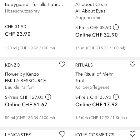
Bodyguard - für alle Haartypen
All about Clean
Hitzeschutzspray
All About Eyes
Augencreme
CHF 31.90
S-Preis
CHF 38.90
CHF 23.90
Online
CHF 32.90
120
ml
 (
CHF 19.92
 / 
100
ml
)
15
ml
 (
CHF 219.33
 / 
100
ml
)
KENZO
RITUALS
Flower by Kenzo
The Ritual of Mehr
FBK LA RESSOURCE
Trial
Eau de Parfum
Körperpflegeset
S-Preis
CHF 127.00
S-Preis
CHF 23.90
Online
CHF 61.67
Online
CHF 17.92
50
ml
 (
CHF 123.34
 / 
100
ml
)
1
Stück
 (
CHF 17.92
 / 
1
Stück
)
LANCASTER
KYLIE COSMETICS