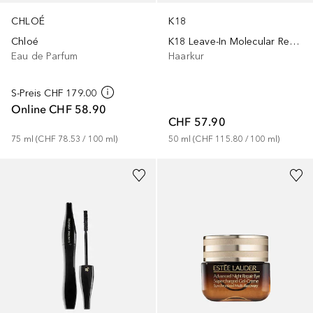
CHLOÉ
K18
Chloé
K18 Leave-In Molecular Repair Hair Mask 50 ml
Eau de Parfum
Haarkur
S-Preis
CHF 179.00
Online
CHF 58.90
CHF 57.90
75
ml
 (
CHF 78.53
 / 
100
ml
)
50
ml
 (
CHF 115.80
 / 
100
ml
)