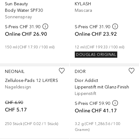
Sun Beauty
KYLASH
Body Water SPF30
Mascara
Sonnenspray
S-Preis
CHF 31.90
S-Preis
CHF 31.90
Online
CHF 26.90
Online
CHF 23.92
150
ml
 (
CHF 17.93
 / 
100
ml
)
12
ml
 (
CHF 199.33
 / 
100
ml
)
DOUGLAS ORIGINAL
+
31
NEONAIL
DIOR
Zellulose-Pads 12 LAYERS
Dior Addict
Nageldesign
Lippenstift mit Glanz-Finish
Lippenstift
CHF 6.90
S-Preis
CHF 59.90
CHF 5.17
Online
CHF 41.17
250
Stück
 (
CHF 0.02
 / 
1
Stück
)
3.2
g
 (
CHF 1,286.56
 / 
100
Gramm
)