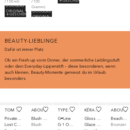
GESCHENK
/ 
100
ml
)
/ 
100
DOUGLAS
Gramm
)
ORIGINAL
DOUGLAS
GESCHENK
ORIGINAL
BEAUTY-LIEBLINGE
Dafür ist immer Platz
Ob ein Fresh-up vorm Dinner, der sommerliche Lieblingsduft
oder dein Everyday-Lippenstift – diese besonderen, wenn
auch kleinen, Beauty-Momente geniesst du im Urlaub
besonders.
Überspringen
TOM FORD
ABOUT-FACE
TYPEBEA
KÉRASTASE
ABOUT-FACE
Private Blend Düfte
Blush Rush
G•Line
Gloss Absolu
Beach Freak
Lost Cherry
Blush
G·1 Overnight Boosting Peptide Serum
Glaze Drops
Bronzer