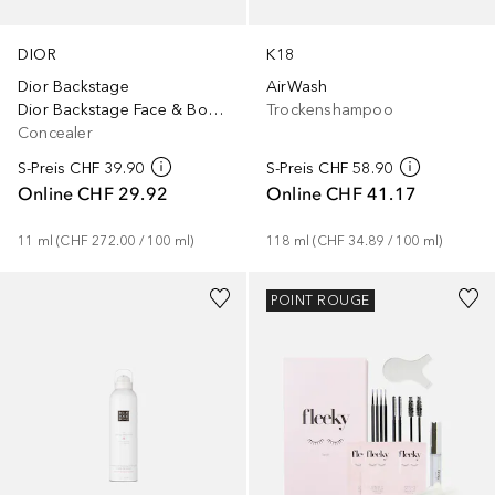
DIOR
K18
Dior Backstage
AirWash
Dior Backstage Face & Body Flash Perfector Concealer
Trockenshampoo
Concealer
S-Preis
CHF 39.90
S-Preis
CHF 58.90
Online
CHF 29.92
Online
CHF 41.17
11
ml
 (
CHF 272.00
 / 
100
ml
)
118
ml
 (
CHF 34.89
 / 
100
ml
)
POINT ROUGE