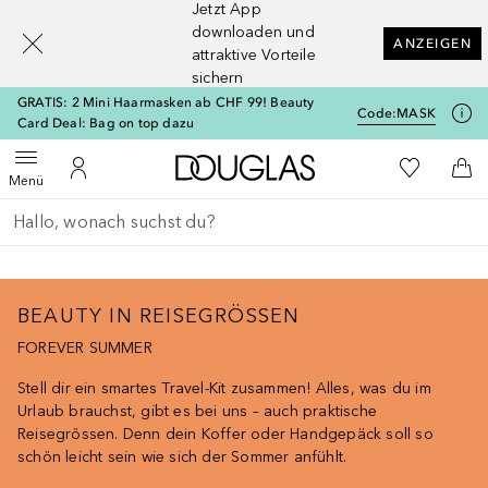
Jetzt App
[navigation.slideout.screenreader]
downloaden und
ANZEIGEN
attraktive Vorteile
sichern
GRATIS: 2 Mini Haarmasken ab CHF 99! Beauty
Code:
MASK
Card Deal: Bag on top dazu
Zur Douglas Startseite
Zu Meiner 
Menü öffnen
Zu Meinem Kundenkonto
Zum
Menü
Gehe zurück
Suche ausführen
BEAUTY IN REISEGRÖSSEN
FOREVER SUMMER
Stell dir ein smartes Travel-Kit zusammen! Alles, was du im
Urlaub brauchst, gibt es bei uns – auch praktische
Reisegrössen. Denn dein Koffer oder Handgepäck soll so
schön leicht sein wie sich der Sommer anfühlt.