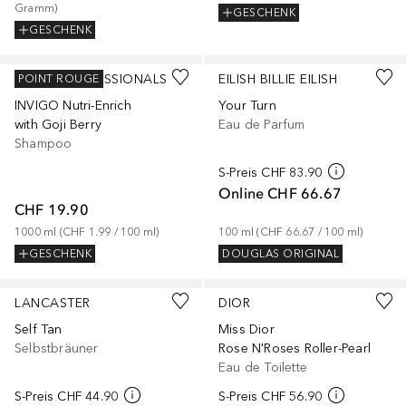
Gramm
)
GESCHENK
GESCHENK
WELLA PROFESSIONALS
EILISH BILLIE EILISH
POINT ROUGE
INVIGO Nutri-Enrich
Your Turn
with Goji Berry
Eau de Parfum
Shampoo
S-Preis
CHF 83.90
Online
CHF 66.67
CHF 19.90
1000
ml
 (
CHF 1.99
 / 
100
ml
)
100
ml
 (
CHF 66.67
 / 
100
ml
)
GESCHENK
DOUGLAS ORIGINAL
LANCASTER
DIOR
Self Tan
Miss Dior
Selbstbräuner
Rose N'Roses Roller-Pearl
Eau de Toilette
S-Preis
CHF 44.90
S-Preis
CHF 56.90