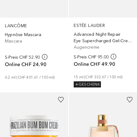
ESTÉE LAUDER
LANCÔME
Advanced Night Repair
Hypnôse Mascara
Eye Supercharged Gel-Creme Synchronized Multi-Recovery
Mascara
Augencreme
S-Preis
CHF 95.00
S-Preis
CHF 52.90
Online
CHF 49.90
Online
CHF 24.90
15
ml
 (
CHF 332.67
 / 
100
ml
)
6.2
ml
 (
CHF 401.61
 / 
100
ml
)
GESCHENK