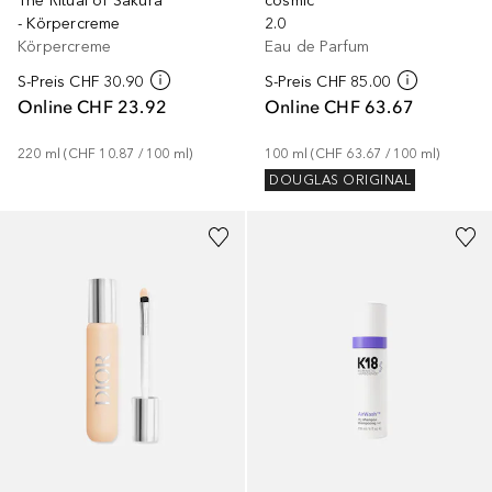
The Ritual of Sakura
cosmic
- Körpercreme
2.0
Körpercreme
Eau de Parfum
S-Preis
CHF 30.90
S-Preis
CHF 85.00
Online
CHF 23.92
Online
CHF 63.67
220
ml
 (
CHF 10.87
 / 
100
ml
)
100
ml
 (
CHF 63.67
 / 
100
ml
)
DOUGLAS ORIGINAL
+
19