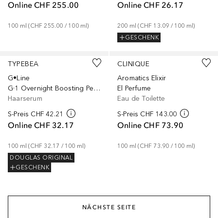
Online
CHF 255.00
Online
CHF 26.17
100
ml
 (
CHF 255.00
 / 
100
ml
)
200
ml
 (
CHF 13.09
 / 
100
ml
)
GESCHENK
TYPEBEA
CLINIQUE
G•Line
Aromatics Elixir
G·1 Overnight Boosting Peptide Serum
El Perfume
Haarserum
Eau de Toilette
S-Preis
CHF 42.21
S-Preis
CHF 143.00
Online
CHF 32.17
Online
CHF 73.90
100
ml
 (
CHF 32.17
 / 
100
ml
)
100
ml
 (
CHF 73.90
 / 
100
ml
)
DOUGLAS ORIGINAL
GESCHENK
NÄCHSTE SEITE