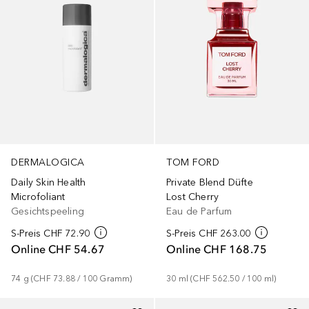
DERMALOGICA
TOM FORD
Daily Skin Health
Private Blend Düfte
Microfoliant
Lost Cherry
Gesichtspeeling
Eau de Parfum
S-Preis
CHF 72.90
S-Preis
CHF 263.00
Online
CHF 54.67
Online
CHF 168.75
74
g
 (
CHF 73.88
 / 
100
Gramm
)
30
ml
 (
CHF 562.50
 / 
100
ml
)
+
4