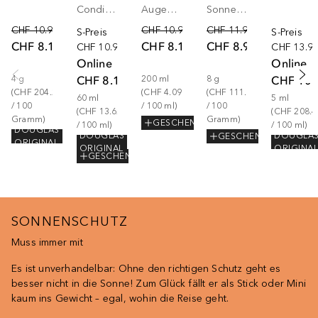
Conditioner
Augen Make-up Entferner
Sonnencreme Gesicht
CHF 10.90
CHF 10.90
CHF 11.90
S-Preis
S-Preis
CHF 8.17
CHF 8.17
CHF 8.92
CHF 10.90
CHF 13.9
Online
Online
CHF 8.17
CHF 10.
4
g
200
ml
8
g
(
CHF 204.25
(
CHF 4.09
(
CHF 111.50
60
ml
5
ml
/ 
100
/ 
100
ml
)
/ 
100
(
CHF 13.62
(
CHF 208.4
Gramm
)
Gramm
)
GESCHENK
/ 
100
ml
)
/ 
100
ml
)
DOUGLAS
DOUGLAS
DOUGLA
GESCHENK
ORIGINAL
ORIGINAL
ORIGINA
GESCHENK
SONNENSCHUTZ
Muss immer mit
Es ist unverhandelbar: Ohne den richtigen Schutz geht es
besser nicht in die Sonne! Zum Glück fällt er als Stick oder Mini
kaum ins Gewicht – egal, wohin die Reise geht.