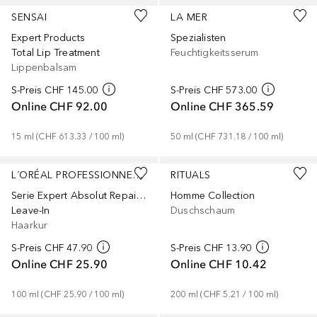
SENSAI
LA MER
Expert Products
Spezialisten
Total Lip Treatment
Feuchtigkeitsserum
Lippenbalsam
S-Preis
CHF 145.00
S-Preis
CHF 573.00
Online
CHF 92.00
Online
CHF 365.59
15
ml
 (
CHF 613.33
 / 
100
ml
)
50
ml
 (
CHF 731.18
 / 
100
ml
)
L´ORÉAL PROFESSIONNEL PARIS
RITUALS
Serie Expert Absolut Repair Molecular
Homme Collection
Leave-In
Duschschaum
Haarkur
S-Preis
CHF 47.90
S-Preis
CHF 13.90
Online
CHF 25.90
Online
CHF 10.42
100
ml
 (
CHF 25.90
 / 
100
ml
)
200
ml
 (
CHF 5.21
 / 
100
ml
)