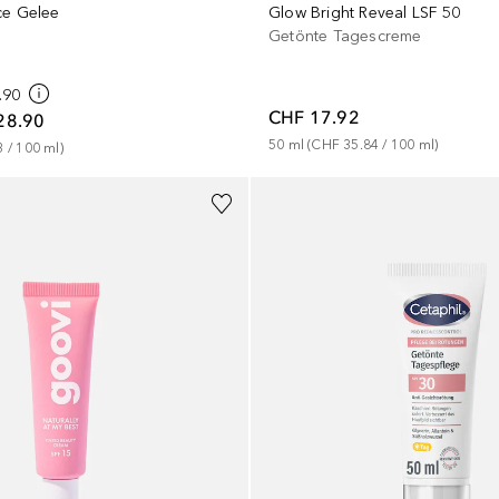
Glow Bright Reveal LSF 50
ce Gelee
Getönte Tagescreme
.90
CHF 17.92
28.90
50
ml
 (
CHF 35.84
 / 
100
ml
)
3
 / 
100
ml
)