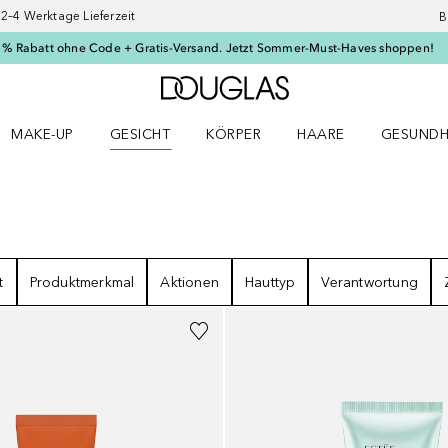
–4 Werktage Lieferzeit
B
 % Rabatt ohne Code + Gratis-Versand. Jetzt Sommer-Must-Haves shoppen!
Zur Douglas Startseite
MAKE-UP
GESICHT
KÖRPER
HAARE
GESUNDH
ü öffnen
Make-up Menü öffnen
Gesicht Menü öffnen
Körper Menü öffnen
Haare Menü öffnen
Gesundhei
NISSE
t
Produktmerkmal
Aktionen
Hauttyp
Verantwortung
Gesponsert