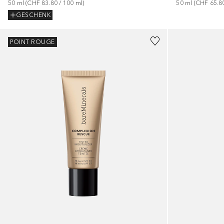
50
ml
 (
CHF 83.80
 / 
100
ml
)
50
ml
 (
CHF 65.8
GESCHENK
+
18
POINT ROUGE