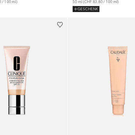
50
ml
 (
CHF 83.80
 / 
100
ml
)
0
 / 
100
ml
)
GESCHENK