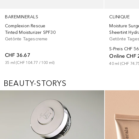
BAREMINERALS
CLINIQUE
Complexion Rescue
Moisture Sur
Tinted Moisturizer SPF30
Sheertint Hydr
Getönte Tagescreme
Getönte Tage
S-Preis
CHF 56
CHF 36.67
Online
CHF 
35
ml
 (
CHF 104.77
 / 
100
ml
)
40
ml
 (
CHF 74.7
BEAUTY-STORYS
Überspringen