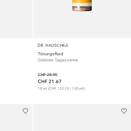
DR. HAUSCHKA
Tönungsfluid
Getönte Tagescreme
CHF 28.90
CHF 21.67
18
ml
 (
CHF 120.39
 / 
100
ml
)