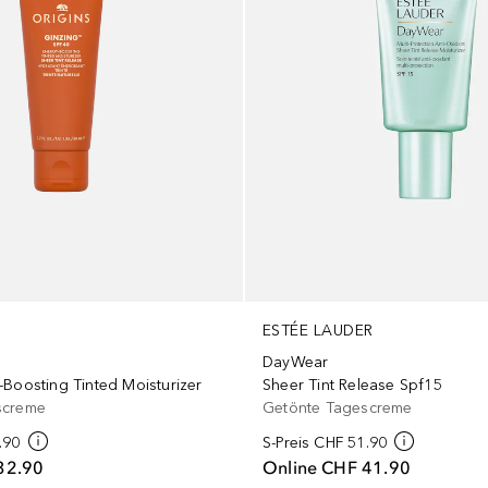
ESTÉE LAUDER
DayWear
Sheer Tint Release Spf15
-Boosting Tinted Moisturizer
Getönte Tagescreme
screme
S-Preis
CHF 51.90
.90
Online
CHF 41.90
32.90