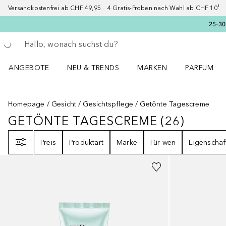
Versandkostenfrei ab CHF 49,95 4 Gratis-Proben nach Wahl ab CHF 10¹ 2
25-30
Gehe zurück
Suche ausführen
ANGEBOTE
NEU & TRENDS
MARKEN
PARFUM
ANGEBOTE Menü öffnen
NEU & TRENDS Menü öffnen
MARKEN Menü öffnen
Parfum Men
Homepage
Gesicht
Gesichtspflege
Getönte Tagescreme
GETÖNTE TAGESCREME
(
26
)
GETÖNTE TAGESCREME
26
ERGEB
Filter
Preis
Produktart
Marke
Für wen
Eigenschaf
Gesponsert