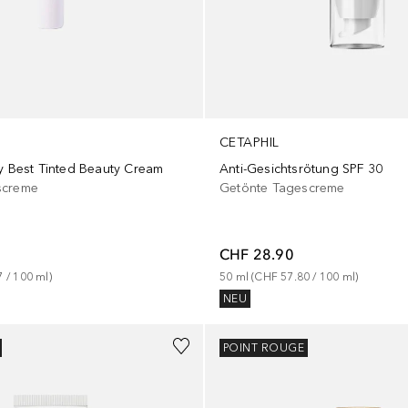
CETAPHIL
My Best Tinted Beauty Cream
Anti-Gesichtsrötung SPF 30
screme
Getönte Tagescreme
CHF 28.90
7
 / 
100
ml
)
50
ml
 (
CHF 57.80
 / 
100
ml
)
NEU
POINT ROUGE