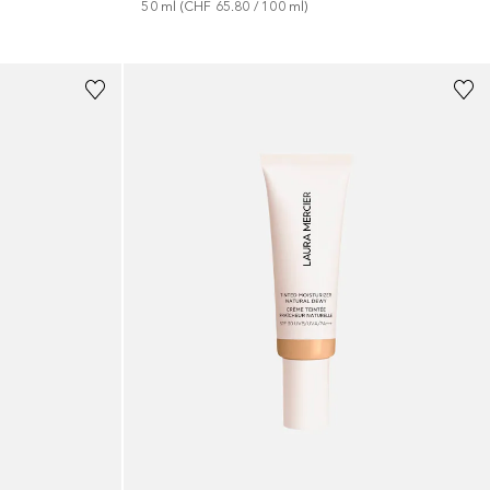
50
ml
 (
CHF 65.80
 / 
100
ml
)
+
17