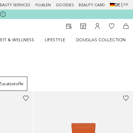
DE
FR
EAUTY SERVICES
FILIALEN
GOODIES
BEAUTY CARD
Zu Meiner 
Zum Storefinder
Zu Meinem Kunde
Zum
EIT & WELLNESS
LIFESTYLE
DOUGLAS COLLECTION
t & Wellness Menü öffnen
LIFESTYLE Menü öffnen
Douglas Collection Menü öf
Zusatzstoffe