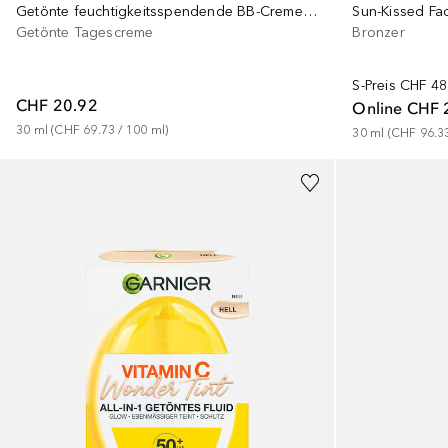
Getönte feuchtigkeitsspendende BB-Creme – Farbton Dunkel
Sun-Kissed Fa
Getönte Tagescreme
Bronzer
S-Preis
CHF 48
CHF 20.92
Online
CHF 
30
ml
 (
CHF 69.73
 / 
100
ml
)
30
ml
 (
CHF 96.3