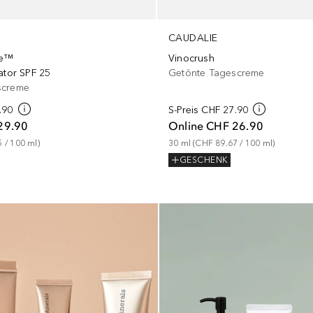
CAUDALIE
Vinocrush
ge™
Getönte Tagescreme
ator SPF 25
screme
S-Preis
CHF 27.90
.90
Online
CHF 26.90
29.90
30
ml
 (
CHF 89.67
 / 
100
ml
)
5
 / 
100
ml
)
GESCHENK