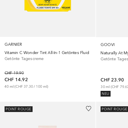
GARNIER
GOOVI
Vitamin C Wonder Tint All-In-1 Getöntes Fluid
Naturally At 
Getönte Tagescreme
Getönte Tage
CHF 19.90
CHF 14.92
CHF 23.90
40
ml
 (
CHF 37.30
 / 
100
ml
)
30
ml
 (
CHF 79.6
NEU
+
2
POINT ROUGE
POINT ROUGE