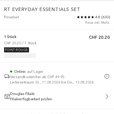
RT EVERYDAY ESSENTIALS SET
Pinselset
4.8
(
630
)
Preise inkl. MwSt.
1 Stück
CHF 20.20
CHF 20.20
 / 
1
Stück
POINT ROUGE
Online
:
auf Lager
Versandkostenfrei ab
CHF 49.95
Lieferzeitraum: Di., 11.08.2026 bis Do., 13.08.2026
Douglas-Filiale
Filialverfügbarkeit prüfen
IN DEN WARENKORB