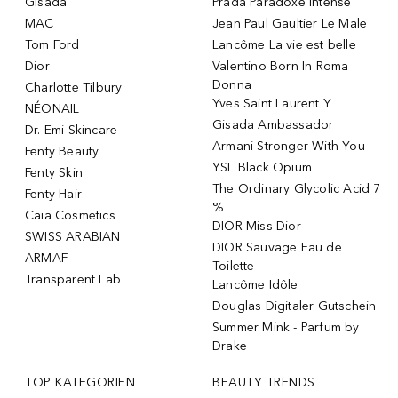
Gisada
Prada Paradoxe Intense
MAC
Jean Paul Gaultier Le Male
Tom Ford
Lancôme La vie est belle
Dior
Valentino Born In Roma
Donna
Charlotte Tilbury
Yves Saint Laurent Y
NÉONAIL
Gisada Ambassador
Dr. Emi Skincare
Armani Stronger With You
Fenty Beauty
YSL Black Opium
Fenty Skin
The Ordinary Glycolic Acid 7
Fenty Hair
%
Caia Cosmetics
DIOR Miss Dior
SWISS ARABIAN
DIOR Sauvage Eau de
ARMAF
Toilette
Transparent Lab
Lancôme Idôle
Douglas Digitaler Gutschein
Summer Mink - Parfum by
Drake
TOP KATEGORIEN
BEAUTY TRENDS