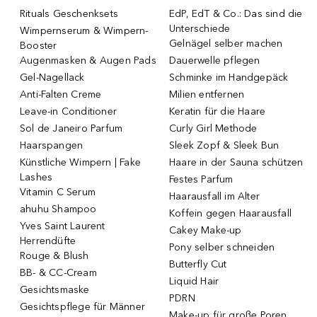
Rituals Geschenksets
EdP, EdT & Co.: Das sind die
Unterschiede
Wimpernserum & Wimpern-
Gelnägel selber machen
Booster
Augenmasken & Augen Pads
Dauerwelle pflegen
Gel-Nagellack
Schminke im Handgepäck
Anti-Falten Creme
Milien entfernen
Leave-in Conditioner
Keratin für die Haare
Sol de Janeiro Parfum
Curly Girl Methode
Haarspangen
Sleek Zopf & Sleek Bun
Künstliche Wimpern | Fake
Haare in der Sauna schützen
Lashes
Festes Parfum
Vitamin C Serum
Haarausfall im Alter
ahuhu Shampoo
Koffein gegen Haarausfall
Yves Saint Laurent
Cakey Make-up
Herrendüfte
Pony selber schneiden
Rouge & Blush
Butterfly Cut
BB- & CC-Cream
Liquid Hair
Gesichtsmaske
PDRN
Gesichtspflege für Männer
Make-up für große Poren