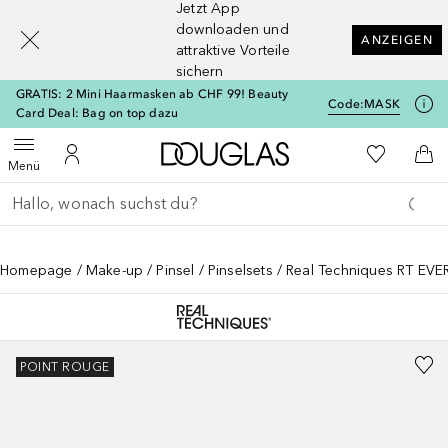
Jetzt App
[navigation.slideout.screenreader]
downloaden und
ANZEIGEN
attraktive Vorteile
sichern
GRATIS: 2 Mini Haarmasken ab CHF 99! Beauty
Code:
MASK
Card Deal: Bag on top dazu
Zur Douglas Startseite
Zu Meiner 
Menü öffnen
Zu Meinem Kundenkonto
Zum
Menü
Gehe zurück
Suche ausführen
Homepage
Make-up
Pinsel
Pinselsets
Real Techniques RT EV
POINT ROUGE