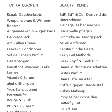
TOP KATEGORIEN
BEAUTY TRENDS
Rituals Geschenksets
EdP, EdT & Co.: Das sind die
Unterschiede
Wimpernserum & Wimpern-
Gelnägel selber machen
Booster
Augenmasken & Augen Pads
Dauerwelle pflegen
Gel-Nagellack
Schminke im Handgepäck
Anti-Falten Creme
Milien entfernen
Leave-in Conditioner
Keratin für die Haare
Sol de Janeiro Parfum
Curly Girl Methode
Haarspangen
Sleek Zopf & Sleek Bun
Künstliche Wimpern | Fake
Haare in der Sauna schützen
Lashes
Festes Parfum
Vitamin C Serum
Haarausfall im Alter
ahuhu Shampoo
Koffein gegen Haarausfall
Yves Saint Laurent
Cakey Make-up
Herrendüfte
Pony selber schneiden
Rouge & Blush
Butterfly Cut
BB- & CC-Cream
Liquid Hair