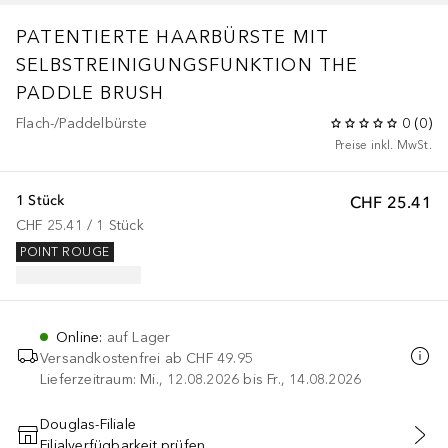
PATENTIERTE HAARBÜRSTE MIT
SELBSTREINIGUNGSFUNKTION THE
PADDLE BRUSH
Flach-/Paddelbürste
0
(
0
)
Preise inkl. MwSt.
1 Stück
CHF 25.41
CHF 25.41
 / 
1
Stück
POINT ROUGE
Online
:
auf Lager
Versandkostenfrei ab
CHF 49.95
Lieferzeitraum: Mi., 12.08.2026 bis Fr., 14.08.2026
Douglas-Filiale
Filialverfügbarkeit prüfen
IN DEN WARENKORB