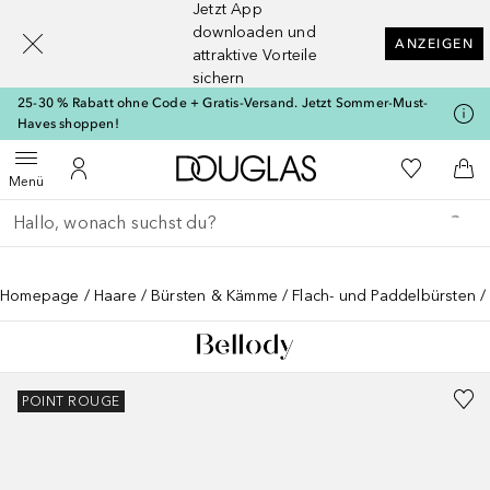
Jetzt App
[navigation.slideout.screenreader]
downloaden und
ANZEIGEN
attraktive Vorteile
sichern
25-30 % Rabatt ohne Code + Gratis-Versand. Jetzt Sommer-Must-
Haves shoppen!
Zur Douglas Startseite
Zu Meiner 
Menü öffnen
Zu Meinem Kundenkonto
Zum
Menü
Gehe zurück
Suche ausführen
Homepage
Haare
Bürsten & Kämme
Flach- und Paddelbürsten
POINT ROUGE