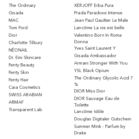
The Ordinary
XERJOFF Erba Pura
Gisada
Prada Paradoxe Intense
MAC
Jean Paul Gaultier Le Male
Tom Ford
Lancôme La vie est belle
Dior
Valentino Born In Roma
Donna
Charlotte Tilbury
Yves Saint Laurent Y
NÉONAIL
Gisada Ambassador
Dr. Emi Skincare
Armani Stronger With You
Fenty Beauty
YSL Black Opium
Fenty Skin
The Ordinary Glycolic Acid 7
Fenty Hair
%
Caia Cosmetics
DIOR Miss Dior
SWISS ARABIAN
DIOR Sauvage Eau de
ARMAF
Toilette
Transparent Lab
Lancôme Idôle
Douglas Digitaler Gutschein
Summer Mink - Parfum by
Drake