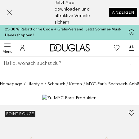
Jetzt App
[navigation.slideout.screenreader]
downloaden und
ANZEIGEN
attraktive Vorteile
sichern
25-30 % Rabatt ohne Code + Gratis-Versand. Jetzt Sommer-Must-
Haves shoppen!
Zur Douglas Startseite
Zu Meiner 
Menü öffnen
Zu Meinem Kundenkonto
Zum
Menü
Gehe zurück
Suche ausführen
Homepage
Lifestyle
Schmuck
Ketten
MYC-Paris Sechseck-Anh
POINT ROUGE