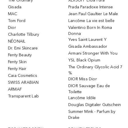
The Ordinary
XERJOFF Erba Pura
Gisada
Prada Paradoxe Intense
MAC
Jean Paul Gaultier Le Male
Tom Ford
Lancôme La vie est belle
Dior
Valentino Born In Roma
Donna
Charlotte Tilbury
Yves Saint Laurent Y
NÉONAIL
Gisada Ambassador
Dr. Emi Skincare
Armani Stronger With You
Fenty Beauty
YSL Black Opium
Fenty Skin
The Ordinary Glycolic Acid 7
Fenty Hair
%
Caia Cosmetics
DIOR Miss Dior
SWISS ARABIAN
DIOR Sauvage Eau de
ARMAF
Toilette
Transparent Lab
Lancôme Idôle
Douglas Digitaler Gutschein
Summer Mink - Parfum by
Drake