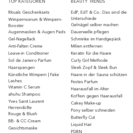
TOP KATEGORIEN
BEAUTY TRENDS
Rituals Geschenksets
EdP, EdT & Co.: Das sind die
Unterschiede
Wimpernserum & Wimpern-
Gelnägel selber machen
Booster
Augenmasken & Augen Pads
Dauerwelle pflegen
Gel-Nagellack
Schminke im Handgepäck
Anti-Falten Creme
Milien entfernen
Leave-in Conditioner
Keratin für die Haare
Sol de Janeiro Parfum
Curly Girl Methode
Haarspangen
Sleek Zopf & Sleek Bun
Künstliche Wimpern | Fake
Haare in der Sauna schützen
Lashes
Festes Parfum
Vitamin C Serum
Haarausfall im Alter
ahuhu Shampoo
Koffein gegen Haarausfall
Yves Saint Laurent
Cakey Make-up
Herrendüfte
Pony selber schneiden
Rouge & Blush
Butterfly Cut
BB- & CC-Cream
Liquid Hair
Gesichtsmaske
PDRN