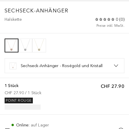
SECHSECK-ANHÄNGER
Halskette
0
(
0
)
Preise inkl. MwSt.
Sechseck-Anhänger - Roségold und Kristall
1 Stück
CHF 27.90
CHF 27.90
 / 
1
Stück
POINT ROUGE
Online
:
auf Lager