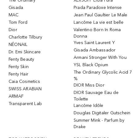
The Ordinary
XERJOFF Erba Pura
Gisada
Prada Paradoxe Intense
MAC
Jean Paul Gaultier Le Male
Tom Ford
Lancôme La vie est belle
Dior
Valentino Born In Roma
Donna
Charlotte Tilbury
Yves Saint Laurent Y
NÉONAIL
Gisada Ambassador
Dr. Emi Skincare
Armani Stronger With You
Fenty Beauty
YSL Black Opium
Fenty Skin
The Ordinary Glycolic Acid 7
Fenty Hair
%
Caia Cosmetics
DIOR Miss Dior
SWISS ARABIAN
DIOR Sauvage Eau de
ARMAF
Toilette
Transparent Lab
Lancôme Idôle
Douglas Digitaler Gutschein
Summer Mink - Parfum by
Drake