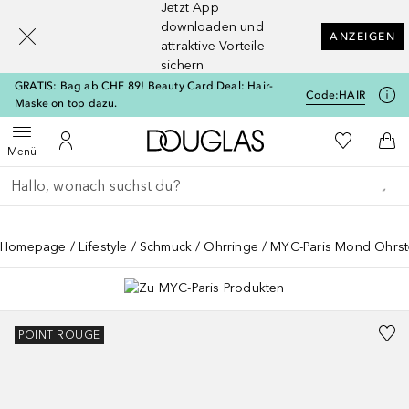
Jetzt App
[navigation.slideout.screenreader]
downloaden und
ANZEIGEN
attraktive Vorteile
sichern
GRATIS: Bag ab CHF 89! Beauty Card Deal: Hair-
Code:
HAIR
Maske on top dazu.
Zur Douglas Startseite
Zu Meiner 
Menü öffnen
Zu Meinem Kundenkonto
Zum
Menü
Gehe zurück
Suche ausführen
Homepage
Lifestyle
Schmuck
Ohrringe
MYC-Paris Mond Ohrst
POINT ROUGE