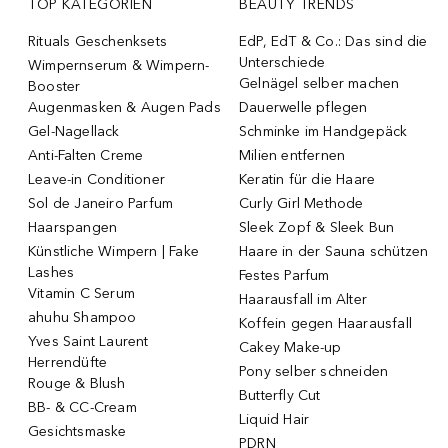
TOP KATEGORIEN
BEAUTY TRENDS
Rituals Geschenksets
EdP, EdT & Co.: Das sind die
Unterschiede
Wimpernserum & Wimpern-
Gelnägel selber machen
Booster
Augenmasken & Augen Pads
Dauerwelle pflegen
Gel-Nagellack
Schminke im Handgepäck
Anti-Falten Creme
Milien entfernen
Leave-in Conditioner
Keratin für die Haare
Sol de Janeiro Parfum
Curly Girl Methode
Haarspangen
Sleek Zopf & Sleek Bun
Künstliche Wimpern | Fake
Haare in der Sauna schützen
Lashes
Festes Parfum
Vitamin C Serum
Haarausfall im Alter
ahuhu Shampoo
Koffein gegen Haarausfall
Yves Saint Laurent
Cakey Make-up
Herrendüfte
Pony selber schneiden
Rouge & Blush
Butterfly Cut
BB- & CC-Cream
Liquid Hair
Gesichtsmaske
PDRN