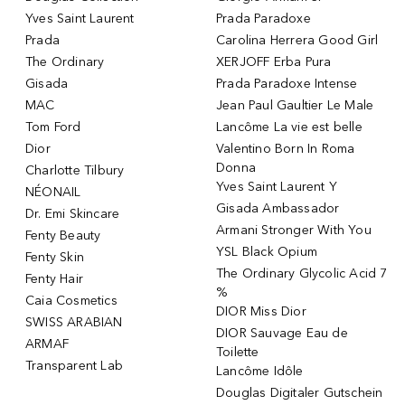
Yves Saint Laurent
Prada Paradoxe
Prada
Carolina Herrera Good Girl
The Ordinary
XERJOFF Erba Pura
Gisada
Prada Paradoxe Intense
MAC
Jean Paul Gaultier Le Male
Tom Ford
Lancôme La vie est belle
Dior
Valentino Born In Roma
Donna
Charlotte Tilbury
Yves Saint Laurent Y
NÉONAIL
Gisada Ambassador
Dr. Emi Skincare
Armani Stronger With You
Fenty Beauty
YSL Black Opium
Fenty Skin
The Ordinary Glycolic Acid 7
Fenty Hair
%
Caia Cosmetics
DIOR Miss Dior
SWISS ARABIAN
DIOR Sauvage Eau de
ARMAF
Toilette
Transparent Lab
Lancôme Idôle
Douglas Digitaler Gutschein