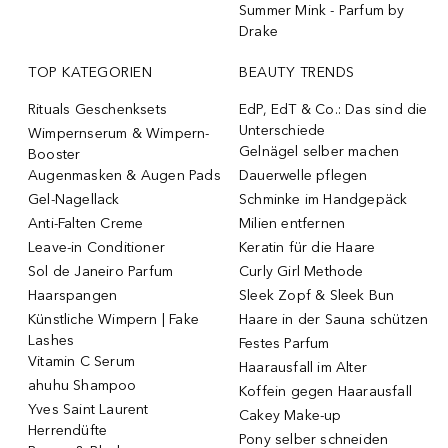
Summer Mink - Parfum by
Drake
TOP KATEGORIEN
BEAUTY TRENDS
Rituals Geschenksets
EdP, EdT & Co.: Das sind die
Unterschiede
Wimpernserum & Wimpern-
Gelnägel selber machen
Booster
Augenmasken & Augen Pads
Dauerwelle pflegen
Gel-Nagellack
Schminke im Handgepäck
Anti-Falten Creme
Milien entfernen
Leave-in Conditioner
Keratin für die Haare
Sol de Janeiro Parfum
Curly Girl Methode
Haarspangen
Sleek Zopf & Sleek Bun
Künstliche Wimpern | Fake
Haare in der Sauna schützen
Lashes
Festes Parfum
Vitamin C Serum
Haarausfall im Alter
ahuhu Shampoo
Koffein gegen Haarausfall
Yves Saint Laurent
Cakey Make-up
Herrendüfte
Pony selber schneiden