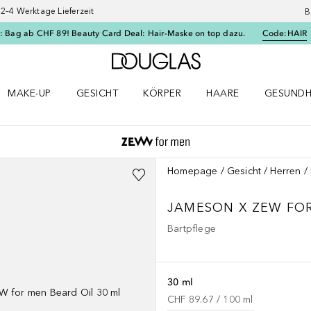
–4 Werktage Lieferzeit
B
: Bag ab CHF 89! Beauty Card Deal: Hair-Maske on top dazu.
Code:
HAIR
Zur Douglas Startseite
MAKE-UP
GESICHT
KÖRPER
HAARE
GESUNDH
ü öffnen
Make-up Menü öffnen
Gesicht Menü öffnen
Körper Menü öffnen
Haare Menü öffnen
Gesundhei
Homepage
Gesicht
Herren
JAMESON X ZEW FOR
Bartpflege
30 ml
CHF 89.67
 / 
100
ml