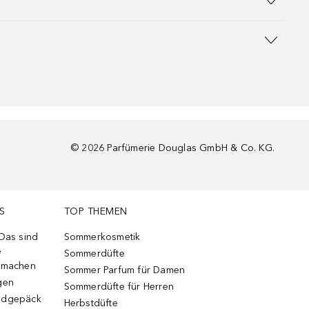
©
2026
Parfümerie Douglas GmbH & Co. KG.
S
TOP THEMEN
 Das sind
Sommerkosmetik
e
Sommerdüfte
r machen
Sommer Parfum für Damen
gen
Sommerdüfte für Herren
ndgepäck
Herbstdüfte