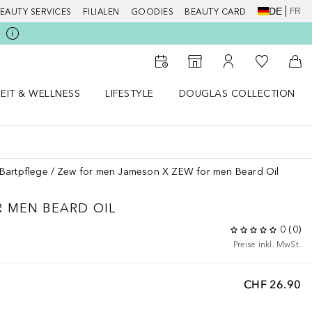
DE
FR
EAUTY SERVICES
FILIALEN
GOODIES
BEAUTY CARD
Zu Meiner 
Zum Storefinder
Zu Meinem Kunde
Zum
EIT & WELLNESS
LIFESTYLE
DOUGLAS COLLECTION
t & Wellness Menü öffnen
LIFESTYLE Menü öffnen
Douglas Collection Menü öf
Bartpflege
Zew for men Jameson X ZEW for men Beard Oil
 MEN BEARD OIL
0
(
0
)
Preise inkl. MwSt.
CHF 26.90