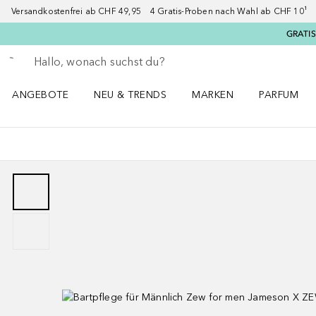
Versandkostenfrei ab CHF 49,95 4 Gratis-Proben nach Wahl ab CHF 10¹ 2
GRATIS
Gehe zurück
Suche ausführen
ANGEBOTE
NEU & TRENDS
MARKEN
PARFUM
ANGEBOTE Menü öffnen
NEU & TRENDS Menü öffnen
MARKEN Menü öffnen
Parfum Men