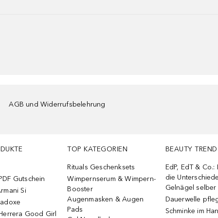
AGB und Widerrufsbelehrung
ODUKTE
TOP KATEGORIEN
BEAUTY TREND
Rituals Geschenksets
EdP, EdT & Co.:
die Unterschied
PDF Gutschein
Wimpernserum & Wimpern-
Gelnägel selbe
Booster
rmani Si
Augenmasken & Augen
Dauerwelle pfle
radoxe
Pads
Schminke im Ha
Herrera Good Girl