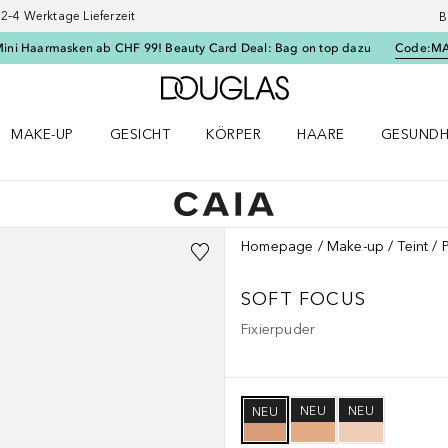
–4 Werktage Lieferzeit
B
Mini Haarmasken ab CHF 99! Beauty Card Deal: Bag on top dazu
Code:
M
Zur Douglas Startseite
MAKE-UP
GESICHT
KÖRPER
HAARE
GESUNDH
ü öffnen
Make-up Menü öffnen
Gesicht Menü öffnen
Körper Menü öffnen
Haare Menü öffnen
Gesundhei
Homepage
Make-up
Teint
SOFT FOCUS
Fixierpuder
NEU
NEU
NEU