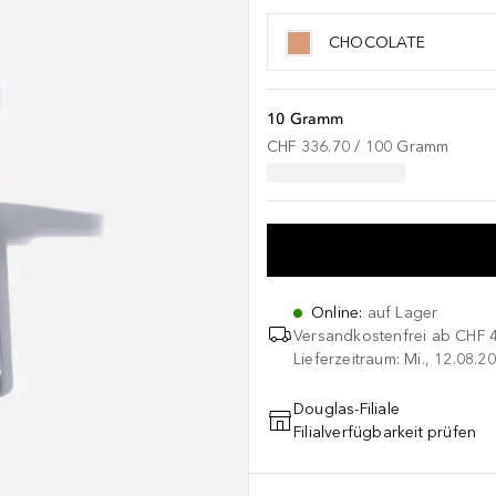
CHOCOLATE
10 Gramm
CHF 336.70
 / 
100
Gramm
Online
:
auf Lager
Versandkostenfrei ab
CHF 
Lieferzeitraum: Mi., 12.08.20
Douglas-Filiale
Filialverfügbarkeit prüfen