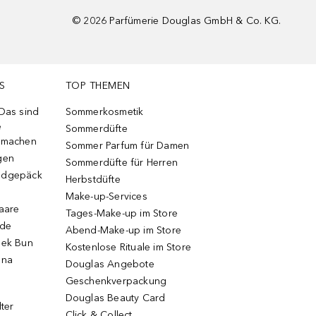
©
2026
Parfümerie Douglas GmbH & Co. KG.
S
TOP THEMEN
 Das sind
Sommerkosmetik
e
Sommerdüfte
r machen
Sommer Parfum für Damen
gen
Sommerdüfte für Herren
ndgepäck
Herbstdüfte
Make-up-Services
Haare
Tages-Make-up im Store
ode
Abend-Make-up im Store
eek Bun
Kostenlose Rituale im Store
una
Douglas Angebote
Geschenkverpackung
Douglas Beauty Card
lter
Click & Collect