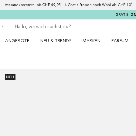
Versandkostenfrei ab CHF 49,95 4 Gratis-Proben nach Wahl ab CHF 10¹ 2
GRATIS: 2 
Gehe zurück
Suche ausführen
ANGEBOTE
NEU & TRENDS
MARKEN
PARFUM
ANGEBOTE Menü öffnen
NEU & TRENDS Menü öffnen
MARKEN Menü öffnen
Parfum Men
NEU