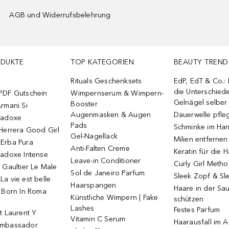
AGB und Widerrufsbelehrung
ODUKTE
TOP KATEGORIEN
BEAUTY TREND
Rituals Geschenksets
EdP, EdT & Co.:
die Unterschied
PDF Gutschein
Wimpernserum & Wimpern-
Gelnägel selbe
Booster
rmani Si
Augenmasken & Augen
Dauerwelle pfle
radoxe
Pads
Schminke im Ha
Herrera Good Girl
Gel-Nagellack
Milien entfernen
Erba Pura
Anti-Falten Creme
Keratin für die 
radoxe Intense
Leave-in Conditioner
Curly Girl Meth
 Gaultier Le Male
Sol de Janeiro Parfum
Sleek Zopf & Sl
a vie est belle
Haarspangen
Haare in der Sa
o Born In Roma
Künstliche Wimpern | Fake
schützen
Lashes
Festes Parfum
t Laurent Y
Vitamin C Serum
Haarausfall im A
Ambassador