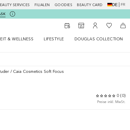
DE
FR
EAUTY SERVICES
FILIALEN
GOODIES
BEAUTY CARD
ASK
Zu Meiner 
Zum Storefinder
Zu Meinem Kunde
Zum
EIT & WELLNESS
LIFESTYLE
DOUGLAS COLLECTION
t & Wellness Menü öffnen
LIFESTYLE Menü öffnen
Douglas Collection Menü öf
Puder
Caia Cosmetics Soft Focus
0
(
0
)
Preise inkl. MwSt.