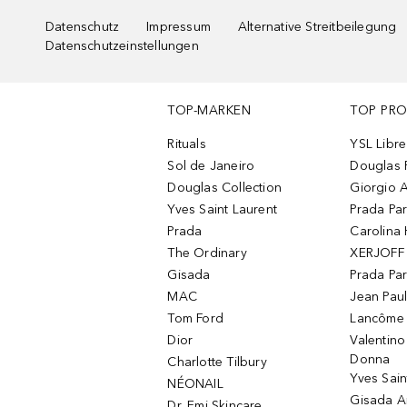
Datenschutz
Impressum
Alternative Streitbeilegung
Datenschutzeinstellungen
TOP-MARKEN
TOP PR
Rituals
YSL Libre
Sol de Janeiro
Douglas 
Douglas Collection
Giorgio A
Yves Saint Laurent
Prada Pa
Prada
Carolina 
The Ordinary
XERJOFF 
Gisada
Prada Pa
MAC
Jean Paul
Tom Ford
Lancôme L
Dior
Valentin
Donna
Charlotte Tilbury
Yves Sain
NÉONAIL
Gisada 
Dr. Emi Skincare