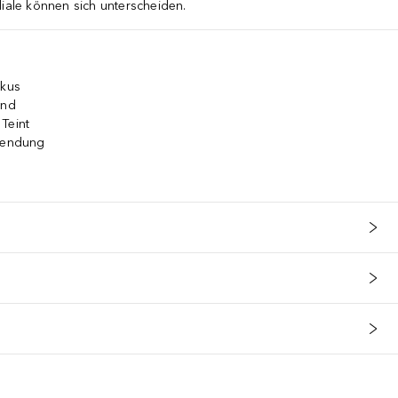
liale können sich unterscheiden.
okus
rnd
Teint
nwendung