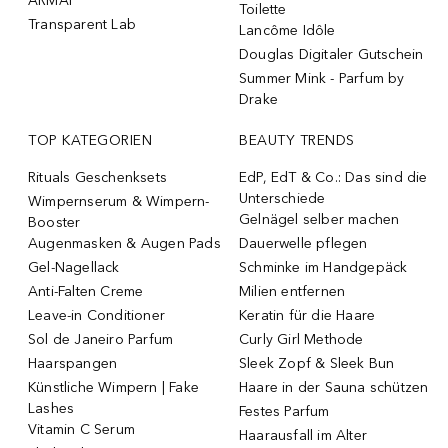
ARMAF
Toilette
Transparent Lab
Lancôme Idôle
Douglas Digitaler Gutschein
Summer Mink - Parfum by
Drake
TOP KATEGORIEN
BEAUTY TRENDS
Rituals Geschenksets
EdP, EdT & Co.: Das sind die
Unterschiede
Wimpernserum & Wimpern-
Gelnägel selber machen
Booster
Augenmasken & Augen Pads
Dauerwelle pflegen
Gel-Nagellack
Schminke im Handgepäck
Anti-Falten Creme
Milien entfernen
Leave-in Conditioner
Keratin für die Haare
Sol de Janeiro Parfum
Curly Girl Methode
Haarspangen
Sleek Zopf & Sleek Bun
Künstliche Wimpern | Fake
Haare in der Sauna schützen
Lashes
Festes Parfum
Vitamin C Serum
Haarausfall im Alter