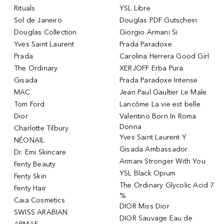
Rituals
YSL Libre
Sol de Janeiro
Douglas PDF Gutschein
Douglas Collection
Giorgio Armani Si
Yves Saint Laurent
Prada Paradoxe
Prada
Carolina Herrera Good Girl
The Ordinary
XERJOFF Erba Pura
Gisada
Prada Paradoxe Intense
MAC
Jean Paul Gaultier Le Male
Tom Ford
Lancôme La vie est belle
Dior
Valentino Born In Roma
Donna
Charlotte Tilbury
Yves Saint Laurent Y
NÉONAIL
Gisada Ambassador
Dr. Emi Skincare
Armani Stronger With You
Fenty Beauty
YSL Black Opium
Fenty Skin
The Ordinary Glycolic Acid 7
Fenty Hair
%
Caia Cosmetics
DIOR Miss Dior
SWISS ARABIAN
DIOR Sauvage Eau de