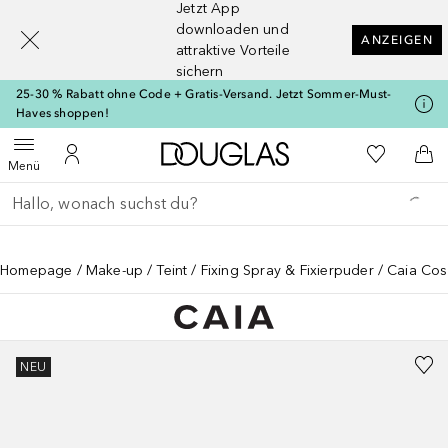
Jetzt App
[navigation.slideout.screenreader]
downloaden und
ANZEIGEN
attraktive Vorteile
sichern
25-30 % Rabatt ohne Code + Gratis-Versand. Jetzt Sommer-Must-
Haves shoppen!
Zur Douglas Startseite
Zu Meiner 
Menü öffnen
Zu Meinem Kundenkonto
Zum
Menü
Gehe zurück
Suche ausführen
Homepage
Make-up
Teint
Fixing Spray & Fixierpuder
Caia Cos
NEU