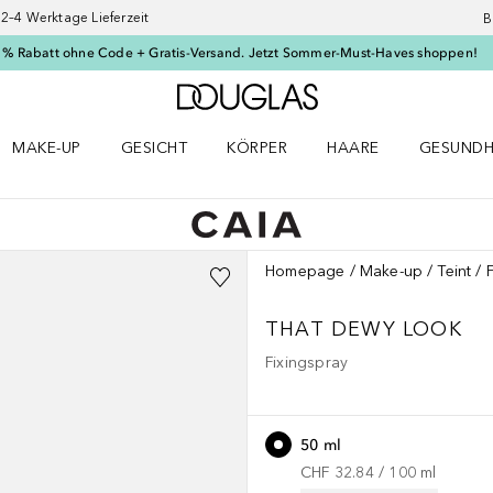
–4 Werktage Lieferzeit
B
 % Rabatt ohne Code + Gratis-Versand. Jetzt Sommer-Must-Haves shoppen!
Zur Douglas Startseite
MAKE-UP
GESICHT
KÖRPER
HAARE
GESUNDH
ü öffnen
Make-up Menü öffnen
Gesicht Menü öffnen
Körper Menü öffnen
Haare Menü öffnen
Gesundhei
Homepage
Make-up
Teint
THAT DEWY LOOK
Fixingspray
50 ml
CHF 32.84
 / 
100
ml