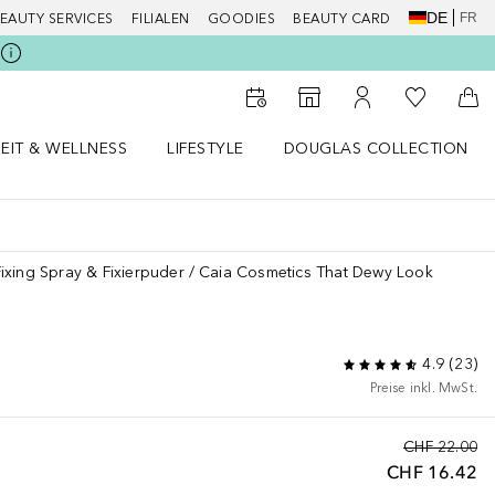
DE
FR
EAUTY SERVICES
FILIALEN
GOODIES
BEAUTY CARD
Zu Meiner 
Zum Storefinder
Zu Meinem Kunde
Zum
EIT & WELLNESS
LIFESTYLE
DOUGLAS COLLECTION
t & Wellness Menü öffnen
LIFESTYLE Menü öffnen
Douglas Collection Menü öf
Fixing Spray & Fixierpuder
Caia Cosmetics That Dewy Look
4.9
(
23
)
Preise inkl. MwSt.
CHF 22.00
CHF 16.42