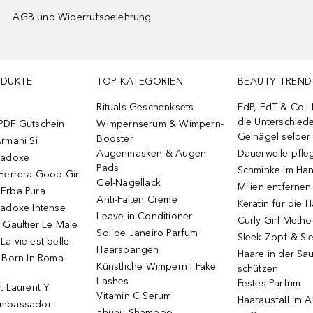
AGB und Widerrufsbelehrung
ODUKTE
TOP KATEGORIEN
BEAUTY TREND
Rituals Geschenksets
EdP, EdT & Co.:
die Unterschied
PDF Gutschein
Wimpernserum & Wimpern-
Gelnägel selbe
Booster
rmani Si
Augenmasken & Augen
Dauerwelle pfle
radoxe
Pads
Schminke im Ha
Herrera Good Girl
Gel-Nagellack
Milien entfernen
Erba Pura
Anti-Falten Creme
Keratin für die 
radoxe Intense
Leave-in Conditioner
Curly Girl Meth
 Gaultier Le Male
Sol de Janeiro Parfum
Sleek Zopf & Sl
a vie est belle
Haarspangen
Haare in der Sa
o Born In Roma
Künstliche Wimpern | Fake
schützen
Lashes
Festes Parfum
t Laurent Y
Vitamin C Serum
Haarausfall im A
Ambassador
ahuhu Shampoo