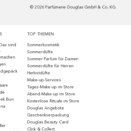
©
2026
Parfümerie Douglas GmbH & Co. KG.
S
TOP THEMEN
 Das sind
Sommerkosmetik
e
Sommerdüfte
r machen
Sommer Parfum für Damen
gen
Sommerdüfte für Herren
ndgepäck
Herbstdüfte
Make-up-Services
Haare
Tages-Make-up im Store
ode
Abend-Make-up im Store
eek Bun
Kostenlose Rituale im Store
una
Douglas Angebote
Geschenkverpackung
Douglas Beauty Card
lter
Click & Collect