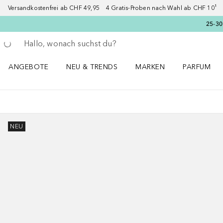
Versandkostenfrei ab CHF 49,95 4 Gratis-Proben nach Wahl ab CHF 10¹ 2
25-30
Gehe zurück
Suche ausführen
ANGEBOTE
NEU & TRENDS
MARKEN
PARFUM
ANGEBOTE Menü öffnen
NEU & TRENDS Menü öffnen
MARKEN Menü öffnen
Parfum Men
NEU