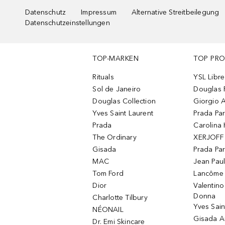
Datenschutz
Impressum
Alternative Streitbeilegung
Datenschutzeinstellungen
TOP-MARKEN
TOP PR
Rituals
YSL Libre
Sol de Janeiro
Douglas 
Douglas Collection
Giorgio A
Yves Saint Laurent
Prada Pa
Prada
Carolina 
The Ordinary
XERJOFF 
Gisada
Prada Pa
MAC
Jean Paul
Tom Ford
Lancôme L
Dior
Valentin
Donna
Charlotte Tilbury
Yves Sain
NÉONAIL
Gisada 
Dr. Emi Skincare