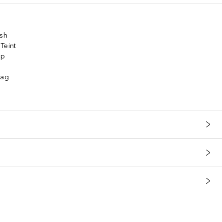
ish
Teint
up
t
rag