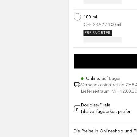
100 ml
CHF 23.92
 / 
100
ml
PREISVORTEIL
Online
:
auf Lager
Versandkostenfrei ab
CHF 
Lieferzeitraum: Mi., 12.08.20
Douglas-Filiale
Filialverfügbarkeit prüfen
Die Preise in Onlineshop und Fi