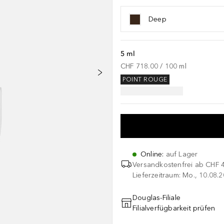
Deep
5 ml
CHF 718.00
 / 
100
ml
POINT ROUGE
Online
:
auf Lager
Versandkostenfrei ab
CHF 
Lieferzeitraum: Mo., 10.08.2
Douglas-Filiale
Filialverfügbarkeit prüfen