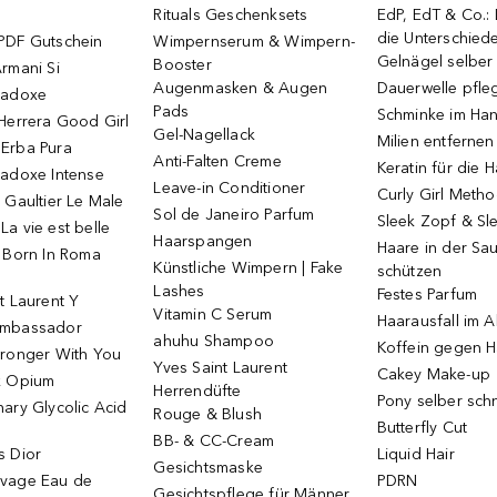
Rituals Geschenksets
EdP, EdT & Co.:
die Unterschied
PDF Gutschein
Wimpernserum & Wimpern-
Gelnägel selbe
Booster
rmani Si
Augenmasken & Augen
Dauerwelle pfle
radoxe
Pads
Schminke im Ha
Herrera Good Girl
Gel-Nagellack
Milien entfernen
Erba Pura
Anti-Falten Creme
Keratin für die 
radoxe Intense
Leave-in Conditioner
Curly Girl Meth
 Gaultier Le Male
Sol de Janeiro Parfum
Sleek Zopf & Sl
a vie est belle
Haarspangen
Haare in der Sa
o Born In Roma
Künstliche Wimpern | Fake
schützen
Lashes
Festes Parfum
t Laurent Y
Vitamin C Serum
Haarausfall im A
Ambassador
ahuhu Shampoo
Koffein gegen H
tronger With You
Yves Saint Laurent
Cakey Make-up
k Opium
Herrendüfte
Pony selber sch
ary Glycolic Acid
Rouge & Blush
Butterfly Cut
BB- & CC-Cream
s Dior
Liquid Hair
Gesichtsmaske
vage Eau de
PDRN
Gesichtspflege für Männer