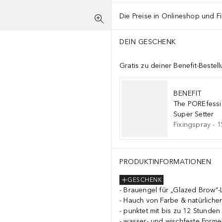
Die Preise in Onlineshop und Fi
DEIN GESCHENK
Gratis zu deiner Benefit-Beste
BENEFIT
The POREfessi
Super Setter
Fixingspray
-
1
PRODUKTINFORMATIONEN
GESCHENK
Brauengel für „Glazed Brow“
Hauch von Farbe & natürliche
punktet mit bis zu 12 Stunden 
wasser- und wischfeste Forme