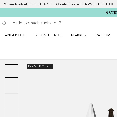
Versandkostenfrei ab CHF 49,95 4 Gratis-Proben nach Wahl ab CHF 10¹ 2
GRATIS
Gehe zurück
Suche ausführen
ANGEBOTE
NEU & TRENDS
MARKEN
PARFUM
ANGEBOTE Menü öffnen
NEU & TRENDS Menü öffnen
MARKEN Menü öffnen
Parfum Men
POINT ROUGE