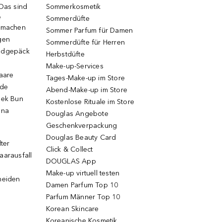
 Das sind
Sommerkosmetik
e
Sommerdüfte
r machen
Sommer Parfum für Damen
gen
Sommerdüfte für Herren
ndgepäck
Herbstdüfte
Make-up-Services
Haare
Tages-Make-up im Store
ode
Abend-Make-up im Store
eek Bun
Kostenlose Rituale im Store
una
Douglas Angebote
Geschenkverpackung
Douglas Beauty Card
lter
Click & Collect
aarausfall
DOUGLAS App
Make-up virtuell testen
neiden
Damen Parfum Top 10
Parfum Männer Top 10
Korean Skincare
Koreanische Kosmetik