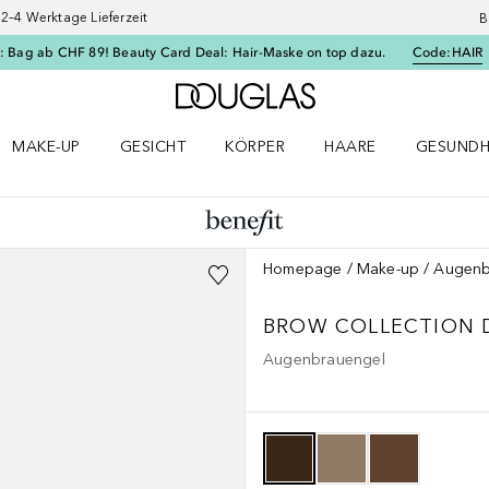
–4 Werktage Lieferzeit
B
: Bag ab CHF 89! Beauty Card Deal: Hair-Maske on top dazu.
Code:
HAIR
Zur Douglas Startseite
MAKE-UP
GESICHT
KÖRPER
HAARE
GESUNDH
ü öffnen
Make-up Menü öffnen
Gesicht Menü öffnen
Körper Menü öffnen
Haare Menü öffnen
Gesundhei
Homepage
Make-up
Augenb
BROW COLLECTION
Augenbrauengel