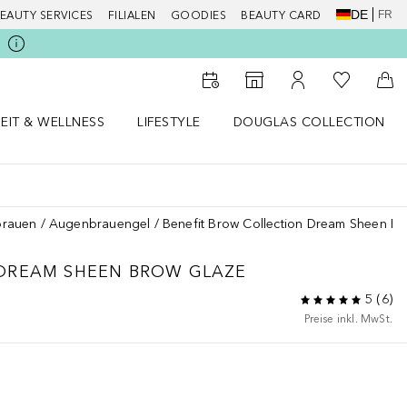
DE
FR
EAUTY SERVICES
FILIALEN
GOODIES
BEAUTY CARD
Zu Meiner 
Zum Storefinder
Zu Meinem Kunde
Zum
EIT & WELLNESS
LIFESTYLE
DOUGLAS COLLECTION
t & Wellness Menü öffnen
LIFESTYLE Menü öffnen
Douglas Collection Menü öf
rauen
Augenbrauengel
Benefit Brow Collection Dream Sheen B
DREAM SHEEN BROW GLAZE
5
(
6
)
Preise inkl. MwSt.