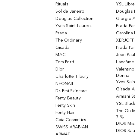
Rituals
YSL Libre
Sol de Janeiro
Douglas 
Douglas Collection
Giorgio A
Yves Saint Laurent
Prada Pa
Prada
Carolina 
The Ordinary
XERJOFF 
Gisada
Prada Pa
MAC
Jean Paul
Tom Ford
Lancôme L
Dior
Valentin
Donna
Charlotte Tilbury
Yves Sain
NÉONAIL
Gisada 
Dr. Emi Skincare
Armani S
Fenty Beauty
YSL Blac
Fenty Skin
The Ordin
Fenty Hair
7 %
Caia Cosmetics
DIOR Mis
SWISS ARABIAN
DIOR Sau
ARMAF