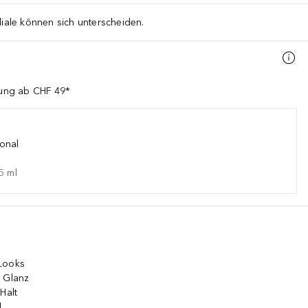
liale können sich unterscheiden.
llung ab CHF 49*
onal
5
ml
-Looks
r Glanz
Halt
l