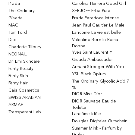
Prada
Carolina Herrera Good Girl
The Ordinary
XERJOFF Erba Pura
Gisada
Prada Paradoxe Intense
MAC
Jean Paul Gaultier Le Male
Tom Ford
Lancôme La vie est belle
Dior
Valentino Born In Roma
Donna
Charlotte Tilbury
Yves Saint Laurent Y
NÉONAIL
Gisada Ambassador
Dr. Emi Skincare
Armani Stronger With You
Fenty Beauty
YSL Black Opium
Fenty Skin
The Ordinary Glycolic Acid 7
Fenty Hair
%
Caia Cosmetics
DIOR Miss Dior
SWISS ARABIAN
DIOR Sauvage Eau de
ARMAF
Toilette
Transparent Lab
Lancôme Idôle
Douglas Digitaler Gutschein
Summer Mink - Parfum by
Drake