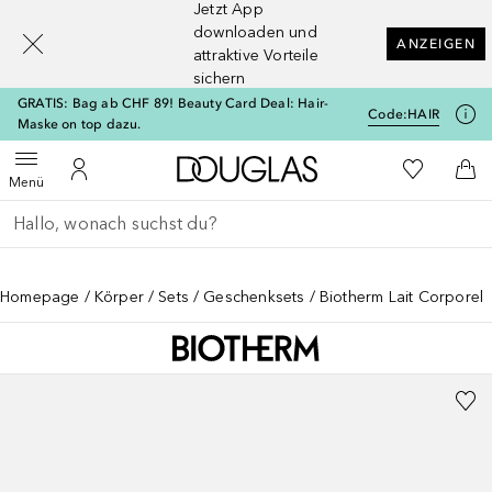
Jetzt App
[navigation.slideout.screenreader]
downloaden und
ANZEIGEN
attraktive Vorteile
sichern
GRATIS: Bag ab CHF 89! Beauty Card Deal: Hair-
Code:
HAIR
Maske on top dazu.
Zur Douglas Startseite
Zu Meiner 
Menü öffnen
Zu Meinem Kundenkonto
Zum
Menü
Gehe zurück
Suche ausführen
Homepage
Körper
Sets
Geschenksets
Biotherm Lait Corporel