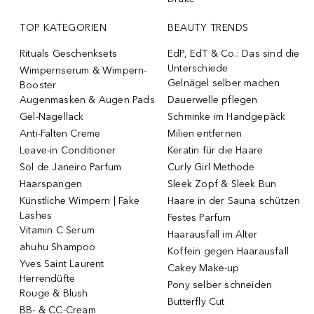
TOP KATEGORIEN
BEAUTY TRENDS
Rituals Geschenksets
EdP, EdT & Co.: Das sind die
Unterschiede
Wimpernserum & Wimpern-
Gelnägel selber machen
Booster
Augenmasken & Augen Pads
Dauerwelle pflegen
Gel-Nagellack
Schminke im Handgepäck
Anti-Falten Creme
Milien entfernen
Leave-in Conditioner
Keratin für die Haare
Sol de Janeiro Parfum
Curly Girl Methode
Haarspangen
Sleek Zopf & Sleek Bun
Künstliche Wimpern | Fake
Haare in der Sauna schützen
Lashes
Festes Parfum
Vitamin C Serum
Haarausfall im Alter
ahuhu Shampoo
Koffein gegen Haarausfall
Yves Saint Laurent
Cakey Make-up
Herrendüfte
Pony selber schneiden
Rouge & Blush
Butterfly Cut
BB- & CC-Cream