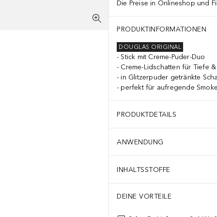
Die Preise in Onlineshop und Fi
lsilane, Tin Oxide, Helianthus Annuus (Sunflower/Tournesol) Seed Oi
PRODUKTINFORMATIONEN
DOUGLAS ORIGINAL
Stick mit Creme-Puder-Duo
Creme-Lidschatten für Tiefe & 
in Glitzerpuder getränkte Sch
perfekt für aufregende Smok
PRODUKTDETAILS
ANWENDUNG
INHALTSSTOFFE
DEINE VORTEILE