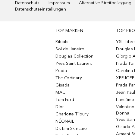
Datenschutz
Impressum
Alternative Streitbeilegung
Datenschutzeinstellungen
TOP-MARKEN
TOP PR
Rituals
YSL Libre
Sol de Janeiro
Douglas 
Douglas Collection
Giorgio A
Yves Saint Laurent
Prada Pa
Prada
Carolina 
The Ordinary
XERJOFF 
Gisada
Prada Pa
MAC
Jean Paul
Tom Ford
Lancôme L
Dior
Valentin
Donna
Charlotte Tilbury
Yves Sain
NÉONAIL
Gisada 
Dr. Emi Skincare
Armani S