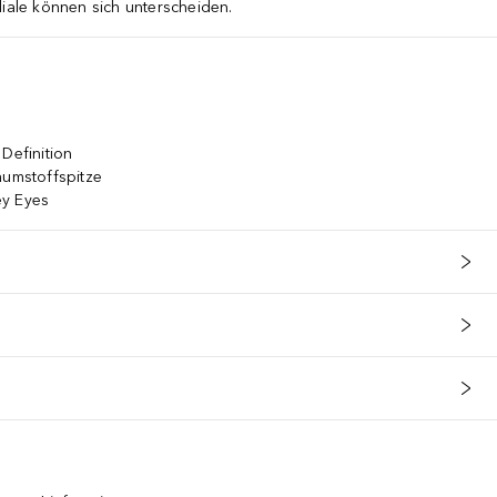
liale können sich unterscheiden.
l, Ethylhexylglycerin, Tocopherol
Definition
aumstoffspitze
ey Eyes