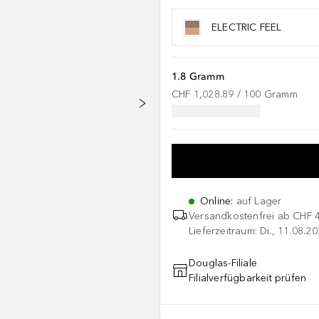
ELECTRIC FEEL
1.8 Gramm
CHF 1,028.89
 / 
100
Gramm
Online
:
auf Lager
Versandkostenfrei ab
CHF 
Lieferzeitraum: Di., 11.08.2
Douglas-Filiale
Filialverfügbarkeit prüfen