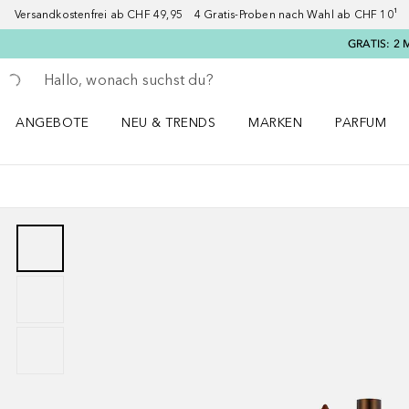
Versandkostenfrei ab CHF 49,95 4 Gratis-Proben nach Wahl ab CHF 10¹ 2
GRATIS: 2 
Gehe zurück
Suche ausführen
ANGEBOTE
NEU & TRENDS
MARKEN
PARFUM
ANGEBOTE Menü öffnen
NEU & TRENDS Menü öffnen
MARKEN Menü öffnen
Parfum Men