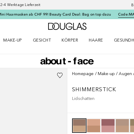
–4 Werktage Lieferzeit
B
Mini Haarmasken ab CHF 99! Beauty Card Deal: Bag on top dazu
Code:
M
Zur Douglas Startseite
MAKE-UP
GESICHT
KÖRPER
HAARE
GESUNDH
ü öffnen
Make-up Menü öffnen
Gesicht Menü öffnen
Körper Menü öffnen
Haare Menü öffnen
Gesundhei
Homepage
Make-up
Augen
SHIMMERSTICK
Lidschatten