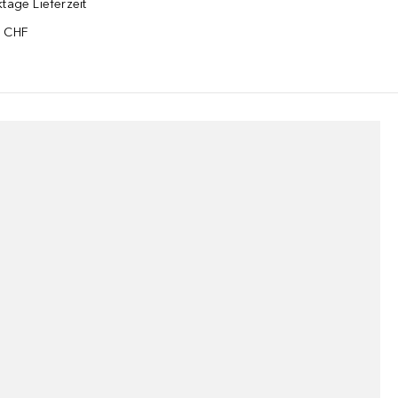
tage Lieferzeit
5 CHF
¹