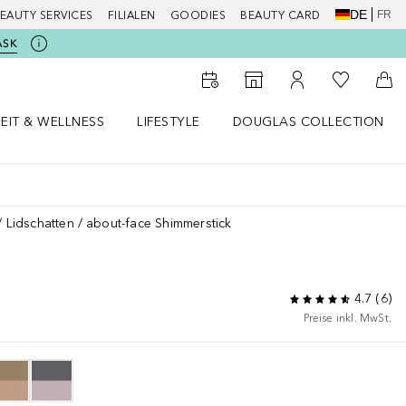
DE
FR
EAUTY SERVICES
FILIALEN
GOODIES
BEAUTY CARD
ASK
Zu Meiner 
Zum Storefinder
Zu Meinem Kunde
Zum
EIT & WELLNESS
LIFESTYLE
DOUGLAS COLLECTION
t & Wellness Menü öffnen
LIFESTYLE Menü öffnen
Douglas Collection Menü öf
Lidschatten
about-face Shimmerstick
4.7
(
6
)
Preise inkl. MwSt.