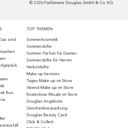
©
2026
Parfümerie Douglas GmbH & Co. KG.
S
TOP THEMEN
 Das sind
Sommerkosmetik
e
Sommerdüfte
r machen
Sommer Parfum für Damen
gen
Sommerdüfte für Herren
ndgepäck
Herbstdüfte
Make-up-Services
Haare
Tages-Make-up im Store
ode
Abend-Make-up im Store
eek Bun
Kostenlose Rituale im Store
una
Douglas Angebote
Geschenkverpackung
Douglas Beauty Card
lter
Click & Collect
aarausfall