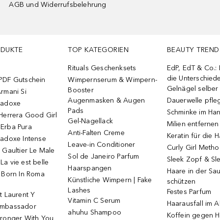
AGB und Widerrufsbelehrung
ODUKTE
TOP KATEGORIEN
BEAUTY TREND
Rituals Geschenksets
EdP, EdT & Co.:
die Unterschied
PDF Gutschein
Wimpernserum & Wimpern-
Gelnägel selbe
Booster
rmani Si
Augenmasken & Augen
Dauerwelle pfle
radoxe
Pads
Schminke im Ha
Herrera Good Girl
Gel-Nagellack
Milien entfernen
Erba Pura
Anti-Falten Creme
Keratin für die 
radoxe Intense
Leave-in Conditioner
Curly Girl Meth
 Gaultier Le Male
Sol de Janeiro Parfum
Sleek Zopf & Sl
a vie est belle
Haarspangen
Haare in der Sa
o Born In Roma
Künstliche Wimpern | Fake
schützen
Lashes
Festes Parfum
t Laurent Y
Vitamin C Serum
Haarausfall im A
Ambassador
ahuhu Shampoo
Koffein gegen H
tronger With You