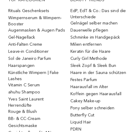
Rituals Geschenksets
EdP, EdT & Co.: Das sind die
Unterschiede
Wimpernserum & Wimpern-
Gelnägel selber machen
Booster
Augenmasken & Augen Pads
Dauerwelle pflegen
Gel-Nagellack
Schminke im Handgepäck
Anti-Falten Creme
Milien entfernen
Leave-in Conditioner
Keratin für die Haare
Sol de Janeiro Parfum
Curly Girl Methode
Haarspangen
Sleek Zopf & Sleek Bun
Künstliche Wimpern | Fake
Haare in der Sauna schützen
Lashes
Festes Parfum
Vitamin C Serum
Haarausfall im Alter
ahuhu Shampoo
Koffein gegen Haarausfall
Yves Saint Laurent
Cakey Make-up
Herrendüfte
Pony selber schneiden
Rouge & Blush
Butterfly Cut
BB- & CC-Cream
Liquid Hair
Gesichtsmaske
PDRN