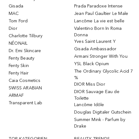
Gisada
Prada Paradoxe Intense
MAC
Jean Paul Gaultier Le Male
Tom Ford
Lancôme La vie est belle
Dior
Valentino Born In Roma
Donna
Charlotte Tilbury
Yves Saint Laurent Y
NÉONAIL
Gisada Ambassador
Dr. Emi Skincare
Armani Stronger With You
Fenty Beauty
YSL Black Opium
Fenty Skin
The Ordinary Glycolic Acid 7
Fenty Hair
%
Caia Cosmetics
DIOR Miss Dior
SWISS ARABIAN
DIOR Sauvage Eau de
ARMAF
Toilette
Transparent Lab
Lancôme Idôle
Douglas Digitaler Gutschein
Summer Mink - Parfum by
Drake
TOP KATEGORIEN
BEAUTY TRENDS