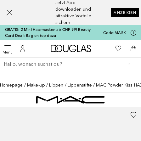
Jetzt App
[navigation.slideout.screenreader]
downloaden und
ANZEIGEN
attraktive Vorteile
sichern
GRATIS: 2 Mini Haarmasken ab CHF 99! Beauty
Code:
MASK
Card Deal: Bag on top dazu
Zur Douglas Startseite
Zu Meiner 
Menü öffnen
Zu Meinem Kundenkonto
Zum
Menü
Gehe zurück
Suche ausführen
Homepage
Make-up
Lippen
Lippenstifte
MAC Powder Kiss HA