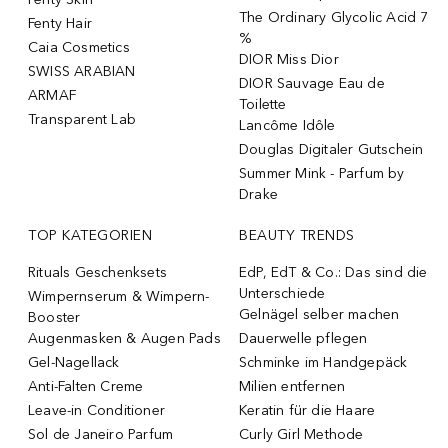
The Ordinary Glycolic Acid 7
Fenty Hair
%
Caia Cosmetics
DIOR Miss Dior
SWISS ARABIAN
DIOR Sauvage Eau de
ARMAF
Toilette
Transparent Lab
Lancôme Idôle
Douglas Digitaler Gutschein
Summer Mink - Parfum by
Drake
TOP KATEGORIEN
BEAUTY TRENDS
Rituals Geschenksets
EdP, EdT & Co.: Das sind die
Unterschiede
Wimpernserum & Wimpern-
Gelnägel selber machen
Booster
Augenmasken & Augen Pads
Dauerwelle pflegen
Gel-Nagellack
Schminke im Handgepäck
Anti-Falten Creme
Milien entfernen
Leave-in Conditioner
Keratin für die Haare
Sol de Janeiro Parfum
Curly Girl Methode