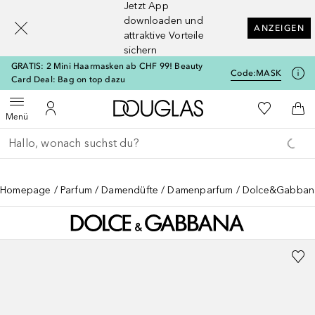
Jetzt App
[navigation.slideout.screenreader]
downloaden und
ANZEIGEN
attraktive Vorteile
sichern
GRATIS: 2 Mini Haarmasken ab CHF 99! Beauty
Code:
MASK
Card Deal: Bag on top dazu
Zur Douglas Startseite
Zu Meiner 
Menü öffnen
Zu Meinem Kundenkonto
Zum
Menü
Gehe zurück
Suche ausführen
Homepage
Parfum
Damendüfte
Damenparfum
Dolce&Gabbana