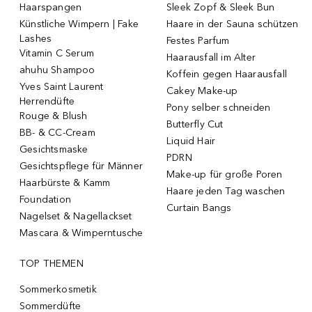
Haarspangen
Sleek Zopf & Sleek Bun
Künstliche Wimpern | Fake
Haare in der Sauna schützen
Lashes
Festes Parfum
Vitamin C Serum
Haarausfall im Alter
ahuhu Shampoo
Koffein gegen Haarausfall
Yves Saint Laurent
Cakey Make-up
Herrendüfte
Pony selber schneiden
Rouge & Blush
Butterfly Cut
BB- & CC-Cream
Liquid Hair
Gesichtsmaske
PDRN
Gesichtspflege für Männer
Make-up für große Poren
Haarbürste & Kamm
Haare jeden Tag waschen
Foundation
Curtain Bangs
Nagelset & Nagellackset
Mascara & Wimperntusche
TOP THEMEN
Sommerkosmetik
Sommerdüfte