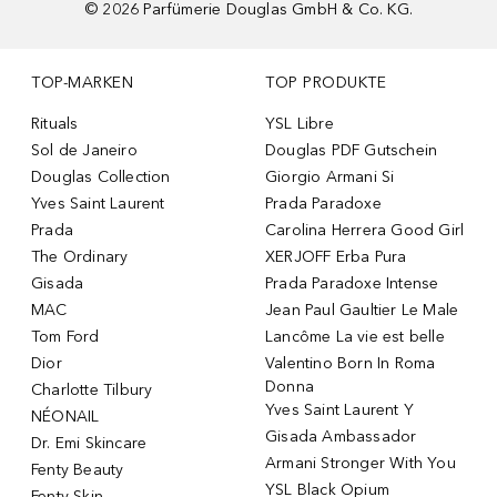
©
2026
Parfümerie Douglas GmbH & Co. KG.
TOP-MARKEN
TOP PRODUKTE
Rituals
YSL Libre
Sol de Janeiro
Douglas PDF Gutschein
Douglas Collection
Giorgio Armani Si
Yves Saint Laurent
Prada Paradoxe
Prada
Carolina Herrera Good Girl
The Ordinary
XERJOFF Erba Pura
Gisada
Prada Paradoxe Intense
MAC
Jean Paul Gaultier Le Male
Tom Ford
Lancôme La vie est belle
Dior
Valentino Born In Roma
Donna
Charlotte Tilbury
Yves Saint Laurent Y
NÉONAIL
Gisada Ambassador
Dr. Emi Skincare
Armani Stronger With You
Fenty Beauty
YSL Black Opium
Fenty Skin