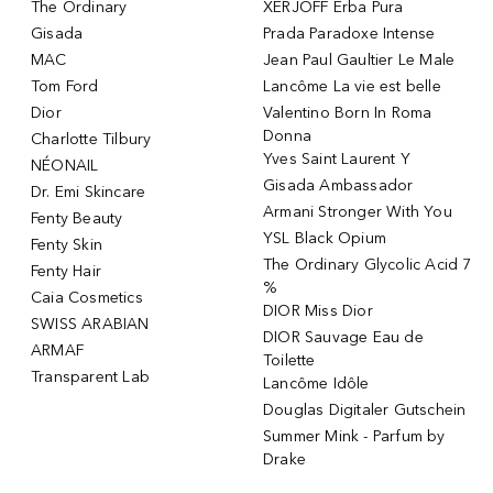
The Ordinary
XERJOFF Erba Pura
Gisada
Prada Paradoxe Intense
MAC
Jean Paul Gaultier Le Male
Tom Ford
Lancôme La vie est belle
Dior
Valentino Born In Roma
Donna
Charlotte Tilbury
Yves Saint Laurent Y
NÉONAIL
Gisada Ambassador
Dr. Emi Skincare
Armani Stronger With You
Fenty Beauty
YSL Black Opium
Fenty Skin
The Ordinary Glycolic Acid 7
Fenty Hair
%
Caia Cosmetics
DIOR Miss Dior
SWISS ARABIAN
DIOR Sauvage Eau de
ARMAF
Toilette
Transparent Lab
Lancôme Idôle
Douglas Digitaler Gutschein
Summer Mink - Parfum by
Drake