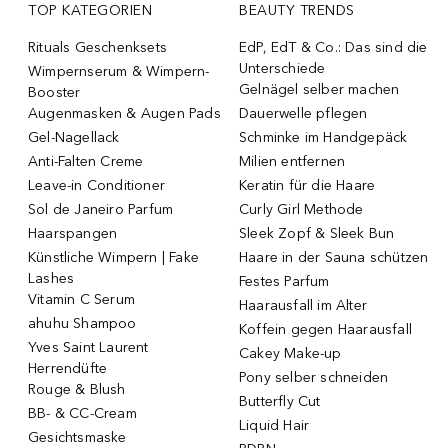
TOP KATEGORIEN
BEAUTY TRENDS
Rituals Geschenksets
EdP, EdT & Co.: Das sind die
Unterschiede
Wimpernserum & Wimpern-
Gelnägel selber machen
Booster
Augenmasken & Augen Pads
Dauerwelle pflegen
Gel-Nagellack
Schminke im Handgepäck
Anti-Falten Creme
Milien entfernen
Leave-in Conditioner
Keratin für die Haare
Sol de Janeiro Parfum
Curly Girl Methode
Haarspangen
Sleek Zopf & Sleek Bun
Künstliche Wimpern | Fake
Haare in der Sauna schützen
Lashes
Festes Parfum
Vitamin C Serum
Haarausfall im Alter
ahuhu Shampoo
Koffein gegen Haarausfall
Yves Saint Laurent
Cakey Make-up
Herrendüfte
Pony selber schneiden
Rouge & Blush
Butterfly Cut
BB- & CC-Cream
Liquid Hair
Gesichtsmaske