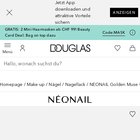
Jetzt App
[navigation.slideout.screenreader]
downloaden und
ANZEIGEN
attraktive Vorteile
sichern
GRATIS: 2 Mini Haarmasken ab CHF 99! Beauty
Code:
MASK
Card Deal: Bag on top dazu
Zur Douglas Startseite
Zu Meiner 
Menü öffnen
Zu Meinem Kundenkonto
Zum
Menü
Gehe zurück
Suche ausführen
Homepage
Make-up
Nägel
Nagellack
NEONAIL Golden Muse C