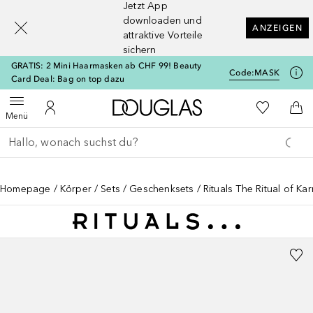
Jetzt App
[navigation.slideout.screenreader]
downloaden und
ANZEIGEN
attraktive Vorteile
sichern
GRATIS: 2 Mini Haarmasken ab CHF 99! Beauty
Code:
MASK
Card Deal: Bag on top dazu
Zur Douglas Startseite
Zu Meiner 
Menü öffnen
Zu Meinem Kundenkonto
Zum
Menü
Gehe zurück
Suche ausführen
Homepage
Körper
Sets
Geschenksets
Rituals The Ritual of Ka