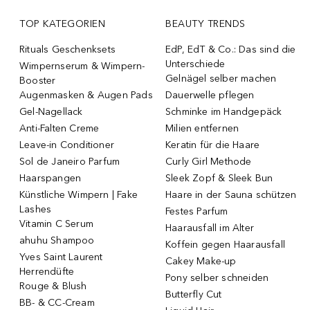
TOP KATEGORIEN
BEAUTY TRENDS
Rituals Geschenksets
EdP, EdT & Co.: Das sind die
Unterschiede
Wimpernserum & Wimpern-
Gelnägel selber machen
Booster
Augenmasken & Augen Pads
Dauerwelle pflegen
Gel-Nagellack
Schminke im Handgepäck
Anti-Falten Creme
Milien entfernen
Leave-in Conditioner
Keratin für die Haare
Sol de Janeiro Parfum
Curly Girl Methode
Haarspangen
Sleek Zopf & Sleek Bun
Künstliche Wimpern | Fake
Haare in der Sauna schützen
Lashes
Festes Parfum
Vitamin C Serum
Haarausfall im Alter
ahuhu Shampoo
Koffein gegen Haarausfall
Yves Saint Laurent
Cakey Make-up
Herrendüfte
Pony selber schneiden
Rouge & Blush
Butterfly Cut
BB- & CC-Cream