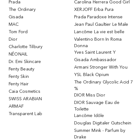
Prada
Carolina Herrera Good Girl
The Ordinary
XERJOFF Erba Pura
Gisada
Prada Paradoxe Intense
MAC
Jean Paul Gaultier Le Male
Tom Ford
Lancôme La vie est belle
Dior
Valentino Born In Roma
Donna
Charlotte Tilbury
Yves Saint Laurent Y
NÉONAIL
Gisada Ambassador
Dr. Emi Skincare
Armani Stronger With You
Fenty Beauty
YSL Black Opium
Fenty Skin
The Ordinary Glycolic Acid 7
Fenty Hair
%
Caia Cosmetics
DIOR Miss Dior
SWISS ARABIAN
DIOR Sauvage Eau de
ARMAF
Toilette
Transparent Lab
Lancôme Idôle
Douglas Digitaler Gutschein
Summer Mink - Parfum by
Drake