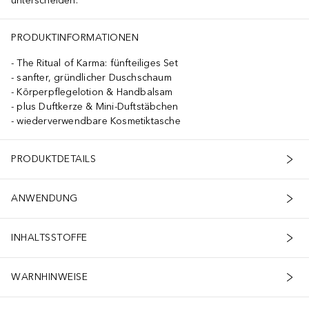
unterscheiden.
idopropyl Betaine, Isopropyl Palmitate, Parfum/Fragrance, PEG-120 M
PRODUKTINFORMATIONEN
The Ritual of Karma: fünfteiliges Set
sanfter, gründlicher Duschschaum
Körperpflegelotion & Handbalsam
plus Duftkerze & Mini-Duftstäbchen
wiederverwendbare Kosmetiktasche
PRODUKTDETAILS
ANWENDUNG
INHALTSSTOFFE
WARNHINWEISE