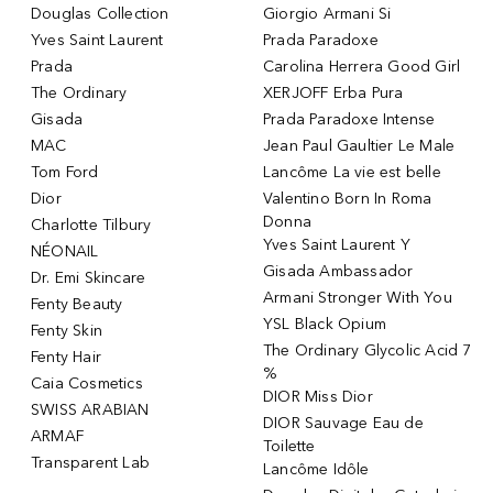
Douglas Collection
Giorgio Armani Si
Yves Saint Laurent
Prada Paradoxe
Prada
Carolina Herrera Good Girl
The Ordinary
XERJOFF Erba Pura
Gisada
Prada Paradoxe Intense
MAC
Jean Paul Gaultier Le Male
Tom Ford
Lancôme La vie est belle
Dior
Valentino Born In Roma
Donna
Charlotte Tilbury
Yves Saint Laurent Y
NÉONAIL
Gisada Ambassador
Dr. Emi Skincare
Armani Stronger With You
Fenty Beauty
YSL Black Opium
Fenty Skin
The Ordinary Glycolic Acid 7
Fenty Hair
%
Caia Cosmetics
DIOR Miss Dior
SWISS ARABIAN
DIOR Sauvage Eau de
ARMAF
Toilette
Transparent Lab
Lancôme Idôle