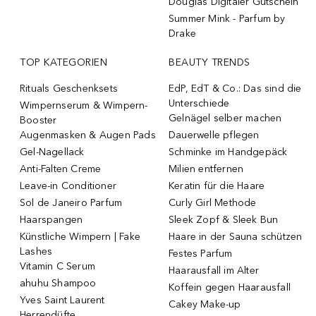
Douglas Digitaler Gutschein
Summer Mink - Parfum by
Drake
TOP KATEGORIEN
BEAUTY TRENDS
Rituals Geschenksets
EdP, EdT & Co.: Das sind die
Unterschiede
Wimpernserum & Wimpern-
Gelnägel selber machen
Booster
Augenmasken & Augen Pads
Dauerwelle pflegen
Gel-Nagellack
Schminke im Handgepäck
Anti-Falten Creme
Milien entfernen
Leave-in Conditioner
Keratin für die Haare
Sol de Janeiro Parfum
Curly Girl Methode
Haarspangen
Sleek Zopf & Sleek Bun
Künstliche Wimpern | Fake
Haare in der Sauna schützen
Lashes
Festes Parfum
Vitamin C Serum
Haarausfall im Alter
ahuhu Shampoo
Koffein gegen Haarausfall
Yves Saint Laurent
Cakey Make-up
Herrendüfte