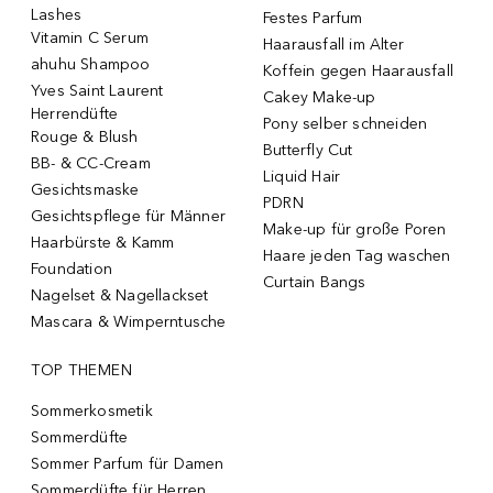
Lashes
Festes Parfum
Vitamin C Serum
Haarausfall im Alter
ahuhu Shampoo
Koffein gegen Haarausfall
Yves Saint Laurent
Cakey Make-up
Herrendüfte
Pony selber schneiden
Rouge & Blush
Butterfly Cut
BB- & CC-Cream
Liquid Hair
Gesichtsmaske
PDRN
Gesichtspflege für Männer
Make-up für große Poren
Haarbürste & Kamm
Haare jeden Tag waschen
Foundation
Curtain Bangs
Nagelset & Nagellackset
Mascara & Wimperntusche
TOP THEMEN
Sommerkosmetik
Sommerdüfte
Sommer Parfum für Damen
Sommerdüfte für Herren