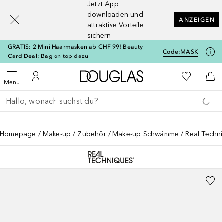
Jetzt App
[navigation.slideout.screenreader]
downloaden und
ANZEIGEN
attraktive Vorteile
sichern
GRATIS: 2 Mini Haarmasken ab CHF 99! Beauty
Code:
MASK
Card Deal: Bag on top dazu
Zur Douglas Startseite
Zu Meiner 
Menü öffnen
Zu Meinem Kundenkonto
Zum
Menü
Gehe zurück
Suche ausführen
Homepage
Make-up
Zubehör
Make-up Schwämme
Real Techn