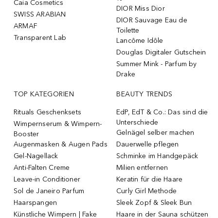
Caia Cosmetics
DIOR Miss Dior
SWISS ARABIAN
DIOR Sauvage Eau de
ARMAF
Toilette
Transparent Lab
Lancôme Idôle
Douglas Digitaler Gutschein
Summer Mink - Parfum by
Drake
TOP KATEGORIEN
BEAUTY TRENDS
Rituals Geschenksets
EdP, EdT & Co.: Das sind die
Unterschiede
Wimpernserum & Wimpern-
Gelnägel selber machen
Booster
Augenmasken & Augen Pads
Dauerwelle pflegen
Gel-Nagellack
Schminke im Handgepäck
Anti-Falten Creme
Milien entfernen
Leave-in Conditioner
Keratin für die Haare
Sol de Janeiro Parfum
Curly Girl Methode
Haarspangen
Sleek Zopf & Sleek Bun
Künstliche Wimpern | Fake
Haare in der Sauna schützen