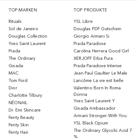
TOP-MARKEN
TOP PRODUKTE
Rituals
YSL Libre
Sol de Janeiro
Douglas PDF Gutschein
Douglas Collection
Giorgio Armani Si
Yves Saint Laurent
Prada Paradoxe
Prada
Carolina Herrera Good Girl
The Ordinary
XERJOFF Erba Pura
Gisada
Prada Paradoxe Intense
MAC
Jean Paul Gaultier Le Male
Tom Ford
Lancôme La vie est belle
Dior
Valentino Born In Roma
Donna
Charlotte Tilbury
Yves Saint Laurent Y
NÉONAIL
Gisada Ambassador
Dr. Emi Skincare
Armani Stronger With You
Fenty Beauty
YSL Black Opium
Fenty Skin
The Ordinary Glycolic Acid 7
Fenty Hair
%