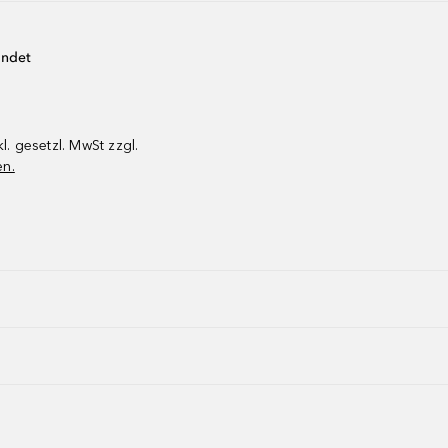
endet
kl. gesetzl. MwSt zzgl.
en.