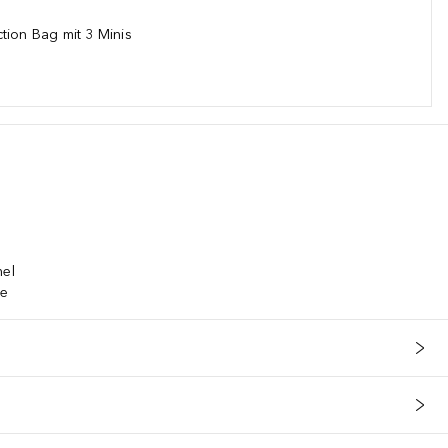
tion Bag mit 3 Minis
mel
te