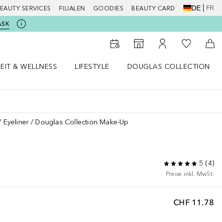
DE
FR
EAUTY SERVICES
FILIALEN
GOODIES
BEAUTY CARD
ASK
Zu Meiner 
Zum Storefinder
Zu Meinem Kunde
Zum
EIT & WELLNESS
LIFESTYLE
DOUGLAS COLLECTION
t & Wellness Menü öffnen
LIFESTYLE Menü öffnen
Douglas Collection Menü öf
Eyeliner
Douglas Collection Make-Up
5
(
4
)
Preise inkl. MwSt.
CHF 11.78