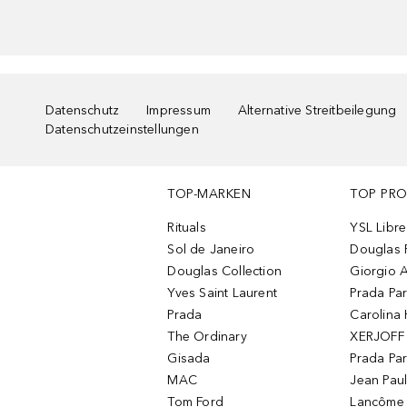
Datenschutz
Impressum
Alternative Streitbeilegung
Datenschutzeinstellungen
TOP-MARKEN
TOP PR
Rituals
YSL Libre
Sol de Janeiro
Douglas 
Douglas Collection
Giorgio A
Yves Saint Laurent
Prada Pa
Prada
Carolina 
The Ordinary
XERJOFF 
Gisada
Prada Pa
MAC
Jean Paul
Tom Ford
Lancôme L