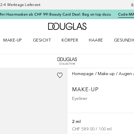
–4 Werktage Lieferzeit
B
Mini Haarmasken ab CHF 99! Beauty Card Deal: Bag on top dazu
Code:
M
Zur Douglas Startseite
MAKE-UP
GESICHT
KÖRPER
HAARE
GESUNDH
ü öffnen
Make-up Menü öffnen
Gesicht Menü öffnen
Körper Menü öffnen
Haare Menü öffnen
Gesundhei
Homepage
Make-up
Augen
MAKE-UP
Eyeliner
2 ml
CHF 589.00
 / 
100
ml