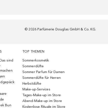
©
2026
Parfümerie Douglas GmbH & Co. KG.
S
TOP THEMEN
 Das sind
Sommerkosmetik
e
Sommerdüfte
r machen
Sommer Parfum für Damen
gen
Sommerdüfte für Herren
ndgepäck
Herbstdüfte
Make-up-Services
Haare
Tages-Make-up im Store
ode
Abend-Make-up im Store
eek Bun
Kostenlose Rituale im Store