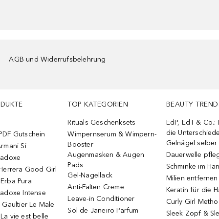
AGB und Widerrufsbelehrung
ODUKTE
TOP KATEGORIEN
BEAUTY TREND
Rituals Geschenksets
EdP, EdT & Co.:
die Unterschied
PDF Gutschein
Wimpernserum & Wimpern-
Gelnägel selbe
Booster
rmani Si
Augenmasken & Augen
Dauerwelle pfle
radoxe
Pads
Schminke im Ha
Herrera Good Girl
Gel-Nagellack
Milien entfernen
Erba Pura
Anti-Falten Creme
Keratin für die 
radoxe Intense
Leave-in Conditioner
Curly Girl Meth
 Gaultier Le Male
Sol de Janeiro Parfum
Sleek Zopf & Sl
a vie est belle