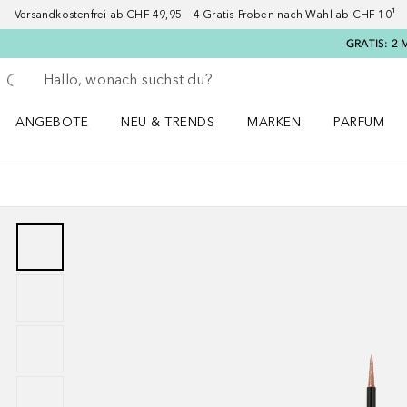
Versandkostenfrei ab CHF 49,95 4 Gratis-Proben nach Wahl ab CHF 10¹ 2
GRATIS: 2 
Gehe zurück
Suche ausführen
ANGEBOTE
NEU & TRENDS
MARKEN
PARFUM
ANGEBOTE Menü öffnen
NEU & TRENDS Menü öffnen
MARKEN Menü öffnen
Parfum Men