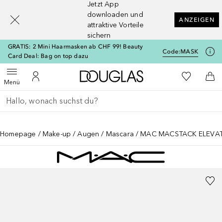
Jetzt App
[navigation.slideout.screenreader]
downloaden und
ANZEIGEN
attraktive Vorteile
sichern
GRATIS: 2 Mini Haarmasken ab CHF 99! Beauty
Code:
MASK
Card Deal: Bag on top dazu
Zur Douglas Startseite
Zu Meiner 
Menü öffnen
Zu Meinem Kundenkonto
Zum
Menü
Gehe zurück
Suche ausführen
Homepage
Make-up
Augen
Mascara
MAC MACSTACK ELEVA