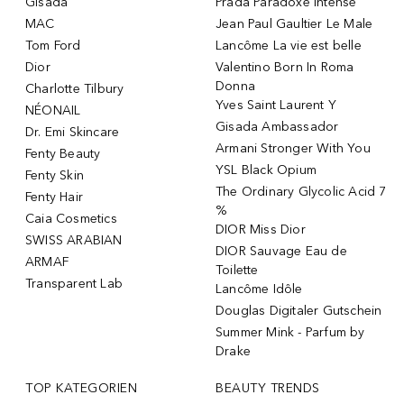
Gisada
Prada Paradoxe Intense
MAC
Jean Paul Gaultier Le Male
Tom Ford
Lancôme La vie est belle
Dior
Valentino Born In Roma
Donna
Charlotte Tilbury
Yves Saint Laurent Y
NÉONAIL
Gisada Ambassador
Dr. Emi Skincare
Armani Stronger With You
Fenty Beauty
YSL Black Opium
Fenty Skin
The Ordinary Glycolic Acid 7
Fenty Hair
%
Caia Cosmetics
DIOR Miss Dior
SWISS ARABIAN
DIOR Sauvage Eau de
ARMAF
Toilette
Transparent Lab
Lancôme Idôle
Douglas Digitaler Gutschein
Summer Mink - Parfum by
Drake
TOP KATEGORIEN
BEAUTY TRENDS