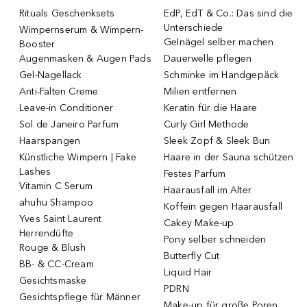
Rituals Geschenksets
EdP, EdT & Co.: Das sind die
Unterschiede
Wimpernserum & Wimpern-
Gelnägel selber machen
Booster
Augenmasken & Augen Pads
Dauerwelle pflegen
Gel-Nagellack
Schminke im Handgepäck
Anti-Falten Creme
Milien entfernen
Leave-in Conditioner
Keratin für die Haare
Sol de Janeiro Parfum
Curly Girl Methode
Haarspangen
Sleek Zopf & Sleek Bun
Künstliche Wimpern | Fake
Haare in der Sauna schützen
Lashes
Festes Parfum
Vitamin C Serum
Haarausfall im Alter
ahuhu Shampoo
Koffein gegen Haarausfall
Yves Saint Laurent
Cakey Make-up
Herrendüfte
Pony selber schneiden
Rouge & Blush
Butterfly Cut
BB- & CC-Cream
Liquid Hair
Gesichtsmaske
PDRN
Gesichtspflege für Männer
Make-up für große Poren