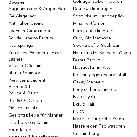
Gelnägel selber machen
Booster
Augenmasken & Augen Pads
Dauerwelle pflegen
Gel-Nagellack
Schminke im Handgepäck
Anti-Falten Creme
Milien entfernen
Leave-in Conditioner
Keratin für die Haare
Sol de Janeiro Parfum
Curly Girl Methode
Haarspangen
Sleek Zopf & Sleek Bun
Künstliche Wimpern | Fake
Haare in der Sauna schützen
Lashes
Festes Parfum
Vitamin C Serum
Haarausfall im Alter
ahuhu Shampoo
Koffein gegen Haarausfall
Yves Saint Laurent
Cakey Make-up
Herrendüfte
Pony selber schneiden
Rouge & Blush
Butterfly Cut
BB- & CC-Cream
Liquid Hair
Gesichtsmaske
PDRN
Gesichtspflege für Männer
Make-up für große Poren
Haarbürste & Kamm
Haare jeden Tag waschen
Foundation
Curtain Bangs