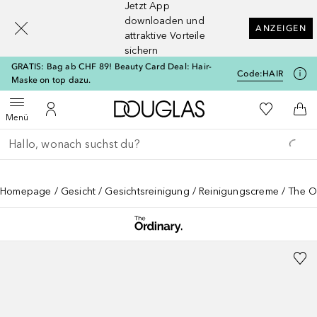
Jetzt App
[navigation.slideout.screenreader]
downloaden und
ANZEIGEN
attraktive Vorteile
sichern
GRATIS: Bag ab CHF 89! Beauty Card Deal: Hair-
Code:
HAIR
Maske on top dazu.
Zur Douglas Startseite
Zu Meiner 
Menü öffnen
Zu Meinem Kundenkonto
Zum
Menü
Gehe zurück
Suche ausführen
Homepage
Gesicht
Gesichtsreinigung
Reinigungscreme
The O