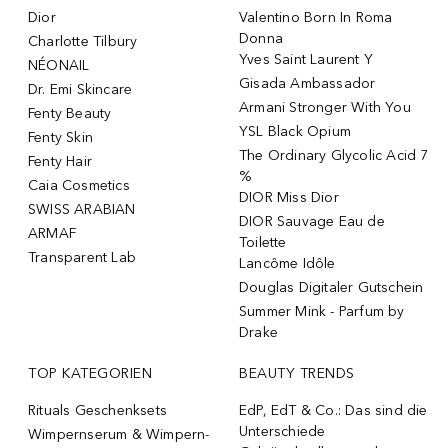
Dior
Valentino Born In Roma
Donna
Charlotte Tilbury
Yves Saint Laurent Y
NÉONAIL
Gisada Ambassador
Dr. Emi Skincare
Armani Stronger With You
Fenty Beauty
YSL Black Opium
Fenty Skin
The Ordinary Glycolic Acid 7
Fenty Hair
%
Caia Cosmetics
DIOR Miss Dior
SWISS ARABIAN
DIOR Sauvage Eau de
ARMAF
Toilette
Transparent Lab
Lancôme Idôle
Douglas Digitaler Gutschein
Summer Mink - Parfum by
Drake
TOP KATEGORIEN
BEAUTY TRENDS
Rituals Geschenksets
EdP, EdT & Co.: Das sind die
Unterschiede
Wimpernserum & Wimpern-