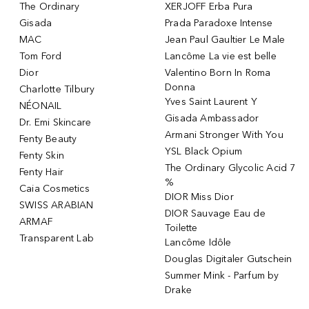
The Ordinary
XERJOFF Erba Pura
Gisada
Prada Paradoxe Intense
MAC
Jean Paul Gaultier Le Male
Tom Ford
Lancôme La vie est belle
Dior
Valentino Born In Roma
Donna
Charlotte Tilbury
Yves Saint Laurent Y
NÉONAIL
Gisada Ambassador
Dr. Emi Skincare
Armani Stronger With You
Fenty Beauty
YSL Black Opium
Fenty Skin
The Ordinary Glycolic Acid 7
Fenty Hair
%
Caia Cosmetics
DIOR Miss Dior
SWISS ARABIAN
DIOR Sauvage Eau de
ARMAF
Toilette
Transparent Lab
Lancôme Idôle
Douglas Digitaler Gutschein
Summer Mink - Parfum by
Drake