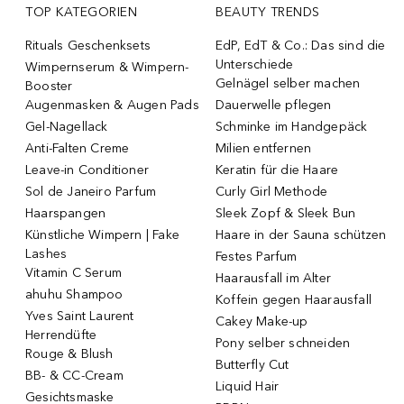
TOP KATEGORIEN
BEAUTY TRENDS
Rituals Geschenksets
EdP, EdT & Co.: Das sind die
Unterschiede
Wimpernserum & Wimpern-
Gelnägel selber machen
Booster
Augenmasken & Augen Pads
Dauerwelle pflegen
Gel-Nagellack
Schminke im Handgepäck
Anti-Falten Creme
Milien entfernen
Leave-in Conditioner
Keratin für die Haare
Sol de Janeiro Parfum
Curly Girl Methode
Haarspangen
Sleek Zopf & Sleek Bun
Künstliche Wimpern | Fake
Haare in der Sauna schützen
Lashes
Festes Parfum
Vitamin C Serum
Haarausfall im Alter
ahuhu Shampoo
Koffein gegen Haarausfall
Yves Saint Laurent
Cakey Make-up
Herrendüfte
Pony selber schneiden
Rouge & Blush
Butterfly Cut
BB- & CC-Cream
Liquid Hair
Gesichtsmaske