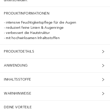
unterscheiden.
 PALMITOYL TETRAPEPTIDE-7 - CHRYSIN - CI 77891/TITANIUM D
PRODUKTINFORMATIONEN
intensive Feuchtigkeitspflege für die Augen
reduziert feine Linien & Augenringe
verbessert die Hautstruktur
mit hochwirksamen Inhaltsstoffen
PRODUKTDETAILS
ANWENDUNG
INHALTSSTOFFE
WARNHINWEISE
DEINE VORTEILE