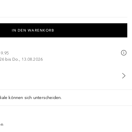
IN DEN WARENKORB
49.95
026 bis Do., 13.08.2026
liale können sich unterscheiden.
en