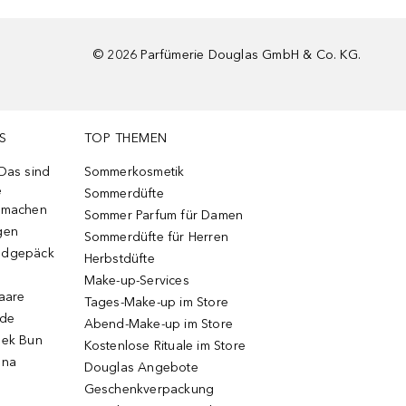
©
2026
Parfümerie Douglas GmbH & Co. KG.
S
TOP THEMEN
 Das sind
Sommerkosmetik
e
Sommerdüfte
r machen
Sommer Parfum für Damen
gen
Sommerdüfte für Herren
ndgepäck
Herbstdüfte
Make-up-Services
Haare
Tages-Make-up im Store
ode
Abend-Make-up im Store
eek Bun
Kostenlose Rituale im Store
una
Douglas Angebote
Geschenkverpackung