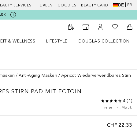
DE
FR
EAUTY SERVICES
FILIALEN
GOODIES
BEAUTY CARD
ASK
Zu Meiner 
Zum Storefinder
Zu Meinem Kunde
Zum
EIT & WELLNESS
LIFESTYLE
DOUGLAS COLLECTION
t & Wellness Menü öffnen
LIFESTYLE Menü öffnen
Douglas Collection Menü öf
smasken
Anti-Aging Masken
Apricot Wiederverwendbares Stirn Pa
S STIRN PAD MIT ECTOIN
4
(
1
)
Preise inkl. MwSt.
CHF 22.33