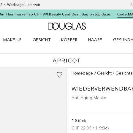
–4 Werktage Lieferzeit
B
Mini Haarmasken ab CHF 99! Beauty Card Deal: Bag on top dazu
Code:
M
Zur Douglas Startseite
MAKE-UP
GESICHT
KÖRPER
HAARE
GESUNDH
ü öffnen
Make-up Menü öffnen
Gesicht Menü öffnen
Körper Menü öffnen
Haare Menü öffnen
Gesundhei
Homepage
Gesicht
Gesicht
WIEDERVERWENDBARE
Anti-Aging Maske
1 Stück
CHF 22.33
 / 
1
Stück