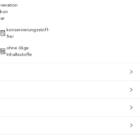
eneration
ikon
bar
konservierungsstoff-
frei
ohne ölige
Inhaltsstoffe