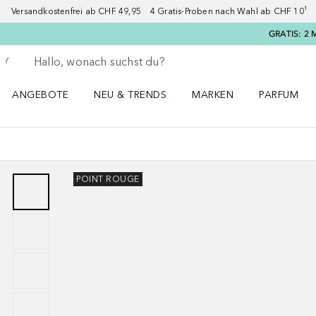
Versandkostenfrei ab CHF 49,95 4 Gratis-Proben nach Wahl ab CHF 10¹ 2
GRATIS: 2 
Gehe zurück
Suche ausführen
ANGEBOTE
NEU & TRENDS
MARKEN
PARFUM
ANGEBOTE Menü öffnen
NEU & TRENDS Menü öffnen
MARKEN Menü öffnen
Parfum Men
POINT ROUGE