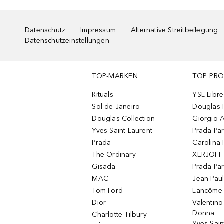
Datenschutz
Impressum
Alternative Streitbeilegung
Datenschutzeinstellungen
TOP-MARKEN
TOP PR
Rituals
YSL Libre
Sol de Janeiro
Douglas 
Douglas Collection
Giorgio A
Yves Saint Laurent
Prada Pa
Prada
Carolina 
The Ordinary
XERJOFF 
Gisada
Prada Pa
MAC
Jean Paul
Tom Ford
Lancôme L
Dior
Valentin
Donna
Charlotte Tilbury
Yves Sain