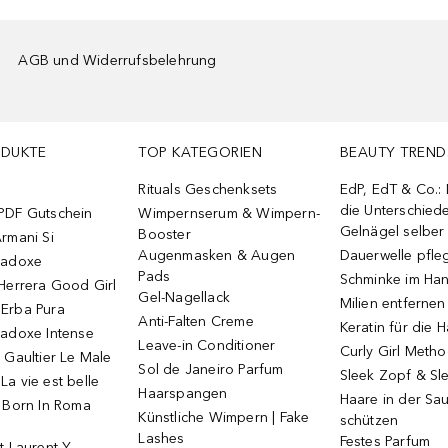
AGB und Widerrufsbelehrung
ODUKTE
TOP KATEGORIEN
BEAUTY TREND
Rituals Geschenksets
EdP, EdT & Co.:
die Unterschied
PDF Gutschein
Wimpernserum & Wimpern-
Gelnägel selbe
Booster
rmani Si
Augenmasken & Augen
Dauerwelle pfle
radoxe
Pads
Schminke im Ha
Herrera Good Girl
Gel-Nagellack
Milien entfernen
Erba Pura
Anti-Falten Creme
Keratin für die 
radoxe Intense
Leave-in Conditioner
Curly Girl Meth
 Gaultier Le Male
Sol de Janeiro Parfum
Sleek Zopf & Sl
a vie est belle
Haarspangen
Haare in der Sa
o Born In Roma
Künstliche Wimpern | Fake
schützen
Lashes
Festes Parfum
t Laurent Y